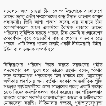
সম্মেলনে অংশ নেওয়া চীনা কোম্পানিগুলোকে বাংলাদেশে
তাদের ভ্যালু চেইন সম্প্রসারণের জন্য উদাত্ত আহ্বান জানান
প্রধানমন্ত্রী। তিনি আশা প্রকাশ করেন, এর মাধ্যমে চীনা
কোম্পানিগুলো যেমন একদিকে বৈশ্বিক বাজারে তাদের
পরিষেবা সুনিশ্চিত করতে পারবে, ঠিক তেমনি বাংলাদেশের
ক্রমবর্ধমান বৃহৎ অভ্যন্তরীণ বাজার থেকেও লাভবান হতে
পারবে। এটি উভয় পক্ষের জন্যই একটি দীর্ঘমেয়াদি ‘উইন-
উইন’ বা লাভজনক সম্পর্ক হবে।
বিনিয়োগের পরিবেশ উন্নত করতে সরকারের গৃহীত
পদক্ষেপের কথা তুলে ধরে তারেক রহমান বলেন, “কথার
সঙ্গে কাঠামোগত পদক্ষেপের মিল থাকতে হবে। আমাদের
অঙ্গীকার প্রদর্শনের জন্য বর্তমান সরকার আন্তর্জাতিক পুঁজি
সংক্রান্ত কার্যপ্রণালীকে ঢেলে সাজানোর লক্ষ্যে একটি কঠোর
১৮০ দিনের কর্মপরিকল্পনা গ্রহণ করেছে। এই পরিকল্পনার
মাধ্যমে আমরা সরাসরি আমলাতান্ত্রিক জড়তা ও জটিলতাকে
মোকাবেলা করছি। নীতিমালার স্বচ্ছতা, পূর্বাভাসযোগ্যতা