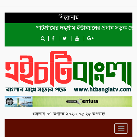
শিরোনাম
পাটগ্রামের দহগ্রাম ইউনিয়নের প্রধান সড়ক ভেঙ্গে যোগা
শুক্রবার, ০৭ অগাস্ট ২০২৬, ০৫:২৫ অপরাহ্ন
Toggl
navig