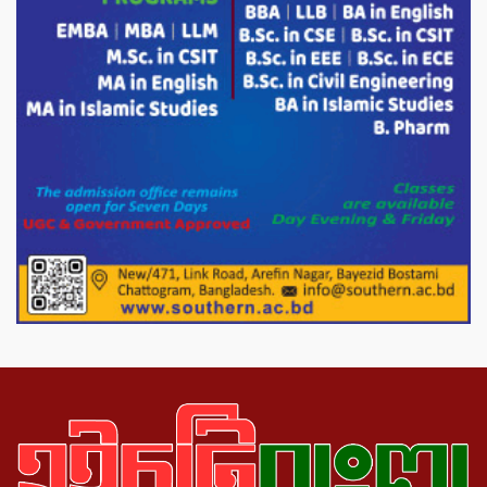
ভারপ্রাপ্ত রাষ্ট্রপতি হাফিজ উদ্দিন আহমদের
সাথে এইচটি বাংলা অনলাইন পোর্টাল ও আইপি
টিভির সম্পাদক মোঃ ইসমাইল হোসেনের
সৌজন্য সাক্ষাৎ।
পাটগ্রামে জুলাই অভ্যুত্থান দিবস উপলক্ষে
১১দলীয় গণ মিছিল ও গণ সমাবেশ অনুষ্ঠিত
পোরশায় গণঅভ্যুত্থান দিবসে শহিদ ও জুলাই
যোদ্ধাদের সংবর্ধনা।
১১ দলীয় ঐক্য পোরশা উপজেলা শাখার
আয়োজনে ৫ আগস্ট জুলাই অভ্যুত্থানের দ্বিতীয়
বার্ষিকী পালন উপলক্ষে নিতপুর কপালের মোড়ে
মিছিল সমাবেশ অনুষ্ঠিত।