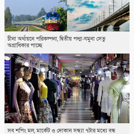
চীনা অর্থায়নে পরিকল্পনা, দ্বিতীয় পদ্মা-যমুনা সেতু
অগ্রাধিকার পাচ্ছে
সব শপিং মল, মার্কেট ও দোকান সন্ধ্যা ৭টার মধ্যে বন্ধ