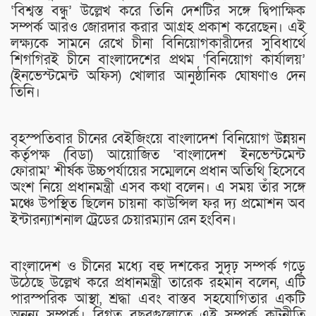
‘বিশ্বস্ত বন্ধু’ উল্লেখ করে তিনি দেশটির সঙ্গে দ্বিপাক্ষিক
সম্পর্ক আরও জোরদার করার আগ্রহ প্রকাশ করেছেন। এই
লক্ষ্যকে সামনে রেখে চীনা বিনিয়োগকারীদের সুবিধার্থে
শিগগিরই চীনে বাংলাদেশের প্রথম ‘বিনিয়োগ কার্যালয়’
(ইনভেস্টমেন্ট অফিস) খোলার আনুষ্ঠানিক ঘোষণাও দেন
তিনি।
বৃহস্পতিবার চীনের বেইজিংয়ে বাংলাদেশ বিনিয়োগ উন্নয়ন
কর্তৃপক্ষ (বিডা) আয়োজিত ‘বাংলাদেশ ইনভেস্টমেন্ট
ফোরাম’ শীর্ষক উচ্চপর্যায়ের সম্মেলনে প্রধান অতিথি হিসেবে
অংশ নিয়ে প্রধানমন্ত্রী এসব কথা বলেন। এ সময় তাঁর সঙ্গে
মঞ্চে উপস্থিত ছিলেন চায়না কাউন্সিল ফর দ্য প্রমোশন অব
ইন্টারন্যাশনাল ট্রেডের চেয়ারম্যান রেন হংবিন।
বাংলাদেশ ও চীনের মধ্যে বহু দশকের সুদৃঢ় সম্পর্ক গড়ে
উঠেছে উল্লেখ করে প্রধানমন্ত্রী তারেক রহমান বলেন, এটি
পারস্পরিক আস্থা, শ্রদ্ধা এবং বাস্তব সহযোগিতার একটি
অনন্য সম্পর্ক। বিগত বছরগুলোতে এই সম্পর্ক কূটনীতি