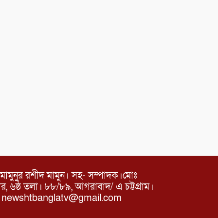
মামুনুর রশীদ মামুন। সহ- সম্পাদক।মোঃ
৬ষ্ঠ তলা। ৮৮/৮৯, আগরাবাদ/ এ চট্টগ্রাম।
ঃ newshtbanglatv@gmail.com