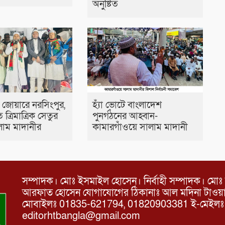
অনুষ্টিত
ার জোয়ারে নরসিংপুর,
হ্যাঁ ভোটে বাংলাদেশ
ত্রিমাত্রিক সেতুর
পুনর্গঠনের আহ্বান-
াম মাদানীর
কামারগাঁওয়ে সালাম মাদানী
সম্পাদক। মোঃ ইসমাইল হোসেন। নির্বাহী সম্পাদক। মোঃ 
আরফাত হোসেন যোগাযোগের ঠিকানাঃ আল মদিনা টাওয়ার, 
মোবাইলঃ 01835-621794, 01820903381 ই-মেইল
editorhtbangla@gmail.com