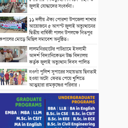
জুলাই যোদ্ধাদের সংবর্ধনা।
১১ দলীয় ঐক্য পোরশা উপজেলা শাখার
আয়োজনে ৫ আগস্ট জুলাই অভ্যুত্থানের
দ্বিতীয় বার্ষিকী পালন উপলক্ষে নিতপুর
কপালের মোড়ে মিছিল সমাবেশ অনুষ্ঠিত।
লালমনিরহাটের পাটগ্রামে ইসলামী
আদর্শ বিদ্যানিকেতন উচ্চ বিদ্যালয়
কর্তৃক জুলাই অভ্যুত্থান দিবস পালিত
নওগাঁ পুলিশ সুপারের সহায়তায় ছিনতাই
হওয়া অটো ফেরত পেয়ে খুশিতে
আত্মহারা রামকৃষ্ণের পরিবার ।
বিদ্যুৎ ও জ্বালানির অতিরিক্ত বিল আসলে
যা করতে বললেন প্রধানমন্ত্রীর তথ্য
উপদেষ্টা।
চট্টগ্রামের বন্যাকবলিত স্থানে সফরে
যাচ্ছেন প্রধানমন্ত্রী ।