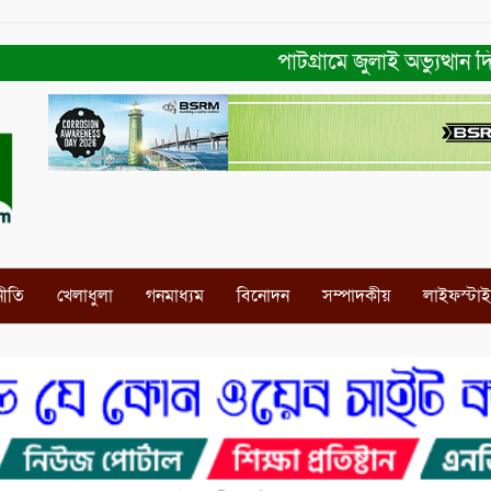
পাটগ্রামে জুলাই অভ্যুত্থান দিবস
নীতি
খেলাধুলা
গনমাধ্যম
বিনোদন
সম্পাদকীয়
লাইফস্টা