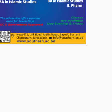
শতাধিক মানুষের মাঝে গোল্ডেন
ডায়াগনস্টিক সেন্টারের বিনামূল্যে চশমা
বিতরণ।
পাটগ্রামে শালিসী বৈঠককে কেন্দ্র করে
বিএনপি নেতার মারধরের জেরে
বিষপানে যুবকের আত্মহত্যার অভিযোগ
নওগাঁর পোরশায় মাননীয় প্রধানমন্ত্রীর
দেওয়া সমাজকল্যাণ পরিষদ কর্তৃক চেক
বিতরণ।