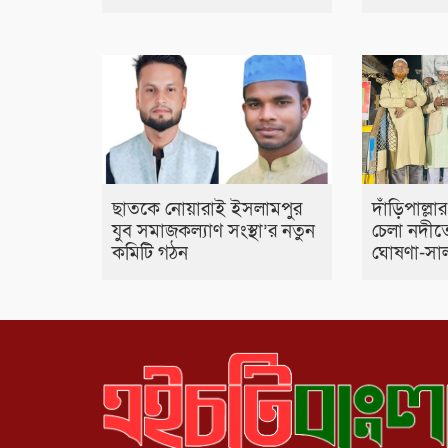
ছাতকে নোয়ারাই ইসলামপুর
দাঁড়িপাল্ল
যুব সমাজকল্যাণ সংস্থা’র নতুন
চেলা নদীতে 
কমিটি গঠন
ঘোষণা-সাল