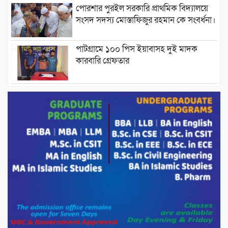
পোরশার পুরইল সরকারি প্রাথমিক বিদ্যালয়ে
সংসদ সদস্য মোস্তাফিজুর রহমান কে সংবর্ধনা।
পাটগ্রামে ১০০ পিস ইয়াবাসহ দুই মাদক
কারবারি গ্রেফতার
ড্যাবের ৩৭তম প্রতিষ্ঠাবার্ষিকীতে প্রধানমন্ত্রী
তারেক রহমান।
চন্দনাইশের হাশিমপুর ৪ নং ওয়ার্ডে ৫’শতাধিক
হতদরিদ্র পরিবারের মাঝে খাদ্যসামগ্রী বিতরণ
করেন মনজুর মোরশেদ
পরিবেশ রক্ষায় পাটগ্রামে ইহসান ইয়ুথ
সার্কেলের বৃক্ষরোপণ
মিরপুর-১১ নম্বরে দুর্বৃত্তদের গুলিতে বিএনপি
নেতা গুরুতর আহত