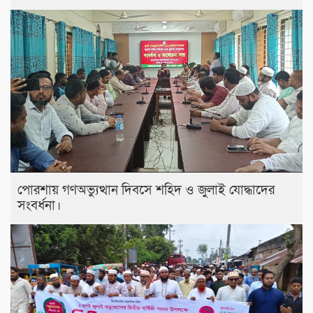
পোরশায় গণঅভ্যুত্থান দিবসে শহিদ ও জুলাই যোদ্ধাদের
সংবর্ধনা।