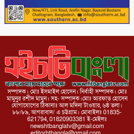
পাটগ্রামে চিকিৎসা সেবায় বীর মুক্তিযোদ্ধা দবির
উদ্দিন ফাউন্ডেশন
সম্পাদক। মোঃ ইসমাইল হোসেন। নির্বাহী সম্পাদক। মোঃ
মামুনুর রশীদ মামুন। সহ- সম্পাদক।মোঃ আরফাত হোসেন
যোগাযোগের ঠিকানাঃ আল মদিনা টাওয়ার, ৬ষ্ঠ তলা।
৮৮/৮৯, আগরাবাদ/ এ চট্টগ্রাম। মোবাইলঃ 01835-
621794, 01820903381 ই-মেইলঃ
newshtbanglatv@gmail.com
editorhtbangla@gmail.com