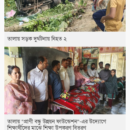
তালায় সড়ক দুর্ঘটনায় নিহত ২
তালায় “প্রাণী বন্ধু উন্নয়ন ফাউন্ডেশন”-এর উদ্যোগে
শিক্ষার্থীদের মাঝে শিক্ষা উপকরণ বিতরণ