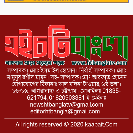
ভেঙ্গে যোগাযোগ বিছিন্ন
সম্পাদক। মোঃ ইসমাইল হোসেন। নির্বাহী সম্পাদক। মোঃ
মামুনুর রশীদ মামুন। সহ- সম্পাদক।মোঃ আরফাত হোসেন
যোগাযোগের ঠিকানাঃ আল মদিনা টাওয়ার, ৬ষ্ঠ তলা।
৮৮/৮৯, আগরাবাদ/ এ চট্টগ্রাম। মোবাইলঃ 01835-
621794, 01820903381 ই-মেইলঃ
newshtbanglatv@gmail.com
editorhtbangla@gmail.com
All rights reserved © 2020 kaabait.Com