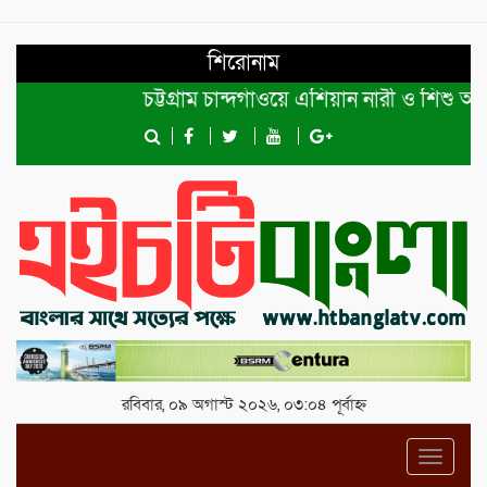
শিরোনাম
চট্টগ্রাম চান্দগাঁওয়ে এশিয়ান নারী ও শিশু অধিক
রবিবার, ০৯ অগাস্ট ২০২৬, ০৩:০৪ পূর্বাহ্ন
Toggl
navig