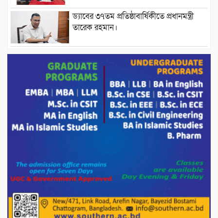
ড্যাবের ৩৭তম প্রতিষ্ঠাবার্ষিকীতে প্রধানমন্ত্রী
তারেক রহমান।
চন্দনাইশের হাশিমপুর ৪ নং ওয়ার্ডে ৫’শতাধিক
হতদরিদ্র পরিবারের মাঝে খাদ্যসামগ্রী বিতরণ
করেন মনজুর মোরশেদ
পরিবেশ রক্ষায় পাটগ্রামে ইহসান ইয়ুথ
সার্কেলের বৃক্ষরোপণ
মিরপুর-১১ নম্বরে দুর্বৃত্তদের গুলিতে বিএনপি
নেতা গুরুতর আহত
পাটগ্রামে চিকিৎসা সেবায় বীর মুক্তিযোদ্ধা দবির
উদ্দিন ফাউন্ডেশন
পাটগ্রামের দহগ্রাম ইউনিয়নের প্রধান সড়ক