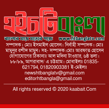
মিছিল সমাবেশ অনুষ্ঠিত।
সম্পাদক। মোঃ ইসমাইল হোসেন। নির্বাহী সম্পাদক। মোঃ
মামুনুর রশীদ মামুন। সহ- সম্পাদক।মোঃ আরফাত হোসেন
যোগাযোগের ঠিকানাঃ আল মদিনা টাওয়ার, ৬ষ্ঠ তলা।
৮৮/৮৯, আগরাবাদ/ এ চট্টগ্রাম। মোবাইলঃ 01835-
621794, 01820903381 ই-মেইলঃ
newshtbanglatv@gmail.com
editorhtbangla@gmail.com
All rights reserved © 2020 kaabait.Com