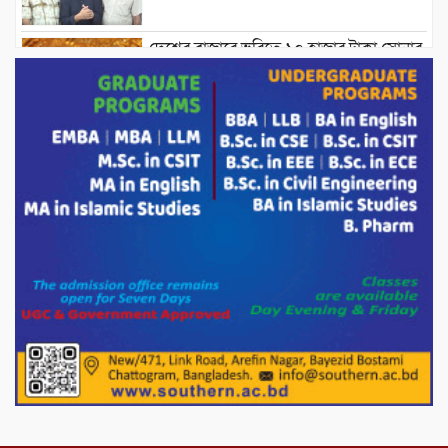
দেশের বাজারে ভরিতে ১০ হাজার টাকা সোনার
দাম বাড়ানোর ঘোষণা।
ভারপ্রাপ্ত রাষ্ট্রপতি হাফিজ উদ্দিন আহমদের
সাথে এইচটি বাংলা অনলাইন পোর্টাল ও আইপি
টিভির সম্পাদক মোঃ ইসমাইল হোসেনের
সৌজন্য সাক্ষাৎ।
পাটগ্রামে জুলাই অভ্যুত্থান দিবস উপলক্ষে
১১দলীয় গণ মিছিল ও গণ সমাবেশ অনুষ্ঠিত
পোরশায় গণঅভ্যুত্থান দিবসে শহিদ ও জুলাই
যোদ্ধাদের সংবর্ধনা।
১১ দলীয় ঐক্য পোরশা উপজেলা শাখার
আয়োজনে ৫ আগস্ট জুলাই অভ্যুত্থানের দ্বিতীয়
বার্ষিকী পালন উপলক্ষে নিতপুর কপালের মোড়ে