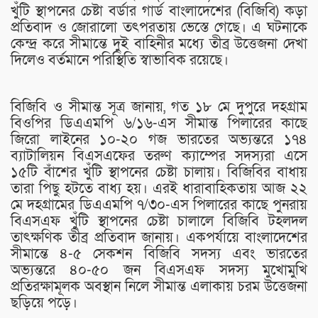
খুঁটি স্থাপনের চেষ্টা বর্ডার গার্ড বাংলাদেশের (বিজিবি) কড়া
প্রতিবাদ ও জোরালো তৎপরতায় ভেস্তে গেছে। এ ঘটনাকে
কেন্দ্র করে সীমান্তে দুই বাহিনীর মধ্যে তীব্র উত্তেজনা দেখা
দিলেও বর্তমানে পরিস্থিতি স্বাভাবিক রয়েছে।
বিজিবি ও সীমান্ত সূত্র জানায়, গত ১৮ মে দুপুরে দহগ্রাম
বিওপির ডিএএমপি ৬/১৬-এস সীমান্ত পিলারের কাছে
জিরো লাইনের ১০-২০ গজ ভারতের অভ্যন্তরে ১৭৪
ব্যাটালিয়ন বিএসএফের তরুণ ক্যাম্পের সদস্যরা এসে
১৫টি বাঁশের খুঁটি স্থাপনের চেষ্টা চালায়। বিজিবির বাধায়
তারা পিছু হটতে বাধ্য হয়। এরই ধারাবাহিকতায় আজ ২২
মে দহগ্রামের ডিএএমপি ৭/৩০-এস পিলারের কাছে পুনরায়
বিএসএফ খুঁটি স্থাপনের চেষ্টা চালালে বিজিবি টহলদল
তাৎক্ষণিক তীব্র প্রতিবাদ জানায়। একপর্যায়ে বাংলাদেশের
সীমান্তে ৪-৫ সেকশন বিজিবি সদস্য এবং ভারতের
অভ্যন্তরে ৪০-৫০ জন বিএসএফ সদস্য মুখোমুখি
প্রতিরক্ষামূলক অবস্থান নিলে সীমান্ত এলাকায় চরম উত্তেজনা
ছড়িয়ে পড়ে।