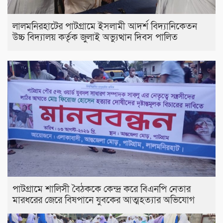
লালমনিরহাটের পাটগ্রামে ইসলামী আদর্শ বিদ্যানিকেতন
উচ্চ বিদ্যালয় কর্তৃক জুলাই অভ্যুত্থান দিবস পালিত
পাটগ্রামে শালিসী বৈঠককে কেন্দ্র করে বিএনপি নেতার
মারধরের জেরে বিষপানে যুবকের আত্মহত্যার অভিযোগ