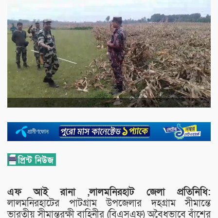
এফ আই রানা ,লালমনিরহাট জেলা প্রতিনিধি:
লালমনিরহাটের পাটগ্রাম উপজেলার দহগ্রাম সীমান্তে
ভারতীয় সীমান্তরক্ষী বাহিনীর (বিএসএফ) অবৈধভাবে বাঁশের