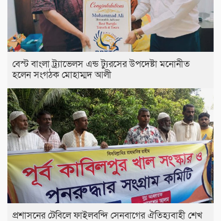
বেস্ট বাংলা ট্র্যাভেলস এন্ড ট্যুরসের উপদেষ্টা মনোনীত
হলেন সংগঠক মোহাম্মদ আলী
প্রশাসনের টেবিলে ফাইলবন্দি সেনবাগের ঐতিহ্যবাহী শেখ