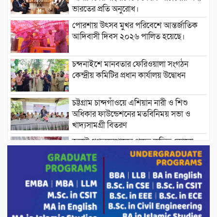
ভারতের প্রতি অনুরোধ।
পোরশায় উৎসব মুখর পরিবেশে আন্তর্জাতিক
আদিবাসী দিবস ২০২৬ পালিত হয়েছে।
চন্দনাইশে মানবতার ফেরিওয়ালা সংগঠন
কেন্দ্রীয় কমিটির প্রধান কার্যালয় উদ্বোধন
চট্টগ্রাম চান্দগাঁওয়ে এশিয়ান নারী ও শিশু
অধিকার ফাউন্ডেশনের মতবিনিময় সভা ও
খাদ্যসামগ্রী বিতরণ
জুলাই গণঅভ্যুত্থানের প্রকৃত কৃতিত্ব কোনো
একক ব্যক্তি বা গোষ্ঠীর নয়; বরং এই কৃতিত্ব
দেশের জনগণের : তথ্য ও সম্প্রচারমন্ত্রী
পোরশার পুরইল সরকারি প্রাথমিক বিদ্যালয়ে
সংসদ সদস্য মোস্তাফিজুর রহমান কে সংবর্ধনা।