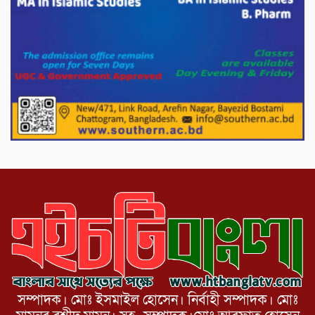
পাটগ্রামে ১০০ পিস ইয়াবাসহ দুই মাদক
কারবারি গ্রেফতার
ড্যাবের ৩৭তম প্রতিষ্ঠাবার্ষিকীতে প্রধানমন্ত্রী
তারেক রহমান।
চন্দনাইশের হাশিমপুর ৪ নং ওয়ার্ডে ৫’শতাধিক
হতদরিদ্র পরিবারের মাঝে খাদ্যসামগ্রী বিতরণ
করেন মনজুর মোরশেদ
সম্পাদক। মোঃ ইসমাইল হোসেন। নির্বাহী সম্পাদক। মোঃ