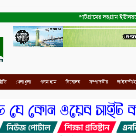
পাটগ্রামের দহগ্রাম ইউনিয়নের প্
নীতি
খেলাধুলা
গনমাধ্যম
বিনোদন
সম্পাদকীয়
লাইফস্টা