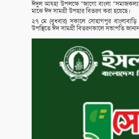
ঈদুল আযহা উপলক্ষে “জাগো বাংলা “সমাজকল্যাণ
মাঝে ঈদ সামগ্রী উপহার বিতরণ করা হয়েছে।
২৭ মে (বুধবার) সকালে সোহাগপুর বাংলাবাড়
উপস্থিতে ঈদ সামগ্রী বিতরণকালে সভাপতি জানান