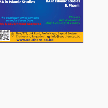
পাটগ্রামে জুলাই অভ্যুত্থান দিবস
উপলক্ষে ১১দলীয় গণ মিছিল ও গণ
সমাবেশ অনুষ্ঠিত
পোরশায় গণঅভ্যুত্থান দিবসে শহিদ ও
জুলাই যোদ্ধাদের সংবর্ধনা।
১১ দলীয় ঐক্য পোরশা উপজেলা শাখার
আয়োজনে ৫ আগস্ট জুলাই অভ্যুত্থানের
দ্বিতীয় বার্ষিকী পালন উপলক্ষে নিতপুর
কপালের মোড়ে মিছিল সমাবেশ অনুষ্ঠিত।