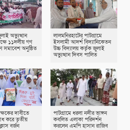
ুলাই অভ্যুত্থান
লালমনিরহাটের পাটগ্রামে
ক্ষে ১১দলীয় গণ
ইসলামী আদর্শ বিদ্যানিকেতন
ণ সমাবেশ অনুষ্ঠিত
উচ্চ বিদ্যালয় কর্তৃক জুলাই
অভ্যুত্থান দিবস পালিত
িক্ষকের দাবীতে
পাটগ্রামে ধরলা নদীর ভাঙ্গন
রোধ করে তৃতীয়
কবলিত এলাকা পরিদর্শন
্লাস বর্জন
করলেন এমপি হাসান রাজিব