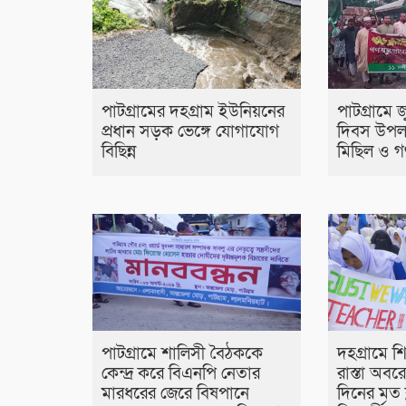
পাটগ্রামের দহগ্রাম ইউনিয়নের
পাটগ্রামে জ
প্রধান সড়ক ভেঙ্গে যোগাযোগ
দিবস উপল
বিছিন্ন
মিছিল ও গ
পাটগ্রামে শালিসী বৈঠককে
দহগ্রামে শ
কেন্দ্র করে বিএনপি নেতার
রাস্তা অব
মারধরের জেরে বিষপানে
দিনের মত ক