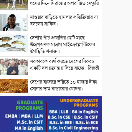
ধসের দিনে মিরাজের অপরাজিত সেঞ্চুরি
মাগুরার বাড়িতে হামলার প্রতিক্রিয়ায় যা
বললেন সাকিব।
দেশীয় পাঁচ প্রজাতির ছোট মাছে
উদ্বেগজনক মাত্রায় মাইক্রোপ্লাস্টিকের
উপস্থিতি শনাক্ত ।
সরকারকে ব্যর্থ করতে দেশের বিরুদ্ধে
একটি দল চক্রান্ত চালিয়ে যাচ্ছে : রিজভী
দেশের বাজারে ভরিতে ১০ হাজার টাকা
সোনার দাম বাড়ানোর ঘোষণা।
ভারপ্রাপ্ত রাষ্ট্রপতি হাফিজ উদ্দিন
আহমদের সাথে এইচটি বাংলা অনলাইন
পোর্টাল ও আইপি টিভির সম্পাদক মোঃ
ইসমাইল হোসেনের সৌজন্য সাক্ষাৎ।