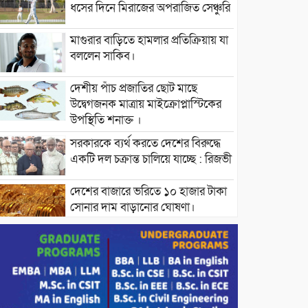
ধসের দিনে মিরাজের অপরাজিত সেঞ্চুরি
মাগুরার বাড়িতে হামলার প্রতিক্রিয়ায় যা
বললেন সাকিব।
দেশীয় পাঁচ প্রজাতির ছোট মাছে
উদ্বেগজনক মাত্রায় মাইক্রোপ্লাস্টিকের
উপস্থিতি শনাক্ত ।
সরকারকে ব্যর্থ করতে দেশের বিরুদ্ধে
একটি দল চক্রান্ত চালিয়ে যাচ্ছে : রিজভী
দেশের বাজারে ভরিতে ১০ হাজার টাকা
সোনার দাম বাড়ানোর ঘোষণা।
ভারপ্রাপ্ত রাষ্ট্রপতি হাফিজ উদ্দিন
আহমদের সাথে এইচটি বাংলা অনলাইন
পোর্টাল ও আইপি টিভির সম্পাদক মোঃ
ইসমাইল হোসেনের সৌজন্য সাক্ষাৎ।