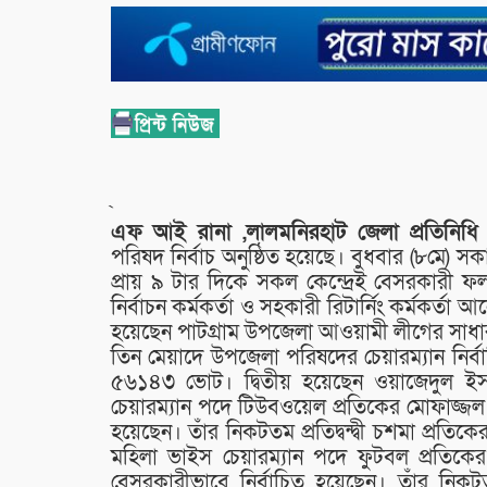
এফ আই রানা ,
লালমনিরহাট জেলা প্রতিনিধ
পরিষদ নির্বাচ অনুষ্ঠিত হয়েছে। বুধবার (৮মে) 
প্রায় ৯ টার দিকে সকল কেন্দ্রেই বেসরকার
নির্বাচন কর্মকর্তা ও সহকারী রিটার্নিং কর্মকর
হয়েছেন পাটগ্রাম উপজেলা আওয়ামী লীগের সাধা
তিন মেয়াদে উপজেলা পরিষদের চেয়ারম্যান নির্
৫৬১৪৩ ভোট। দ্বিতীয় হয়েছেন ওয়াজেদুল 
চেয়ারম্যান পদে টিউবওয়েল প্রতিকের মোফাজ্
হয়েছেন। তাঁর নিকটতম প্রতিদ্বন্দ্বী চশমা প্র
মহিলা ভাইস চেয়ারম্যান পদে ফুটবল প্রতিক
বেসরকারীভাবে নির্বাচিত হয়েছেন। তাঁর নিকটত