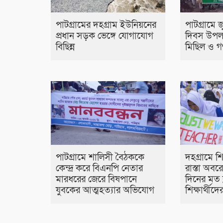
পাটগ্রামের দহগ্রাম ইউনিয়নের
পাটগ্রামে জ
প্রধান সড়ক ভেঙ্গে যোগাযোগ
দিবস উপল
বিছিন্ন
মিছিল ও গ
পাটগ্রামে শালিসী বৈঠককে
দহগ্রামে শ
কেন্দ্র করে বিএনপি নেতার
রাস্তা অব
মারধরের জেরে বিষপানে
দিনের মত ক
যুবকের আত্মহত্যার অভিযোগ
শিক্ষার্থীদ