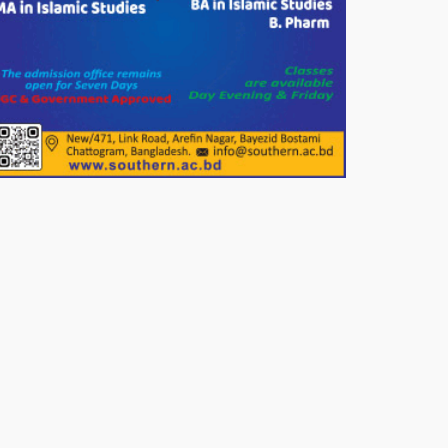
পাটগ্রামে জুলাই অভ্যুত্থান দিবস
উপলক্ষে ১১দলীয় গণ মিছিল ও গণ
সমাবেশ অনুষ্ঠিত
পোরশায় গণঅভ্যুত্থান দিবসে শহিদ ও
জুলাই যোদ্ধাদের সংবর্ধনা।
১১ দলীয় ঐক্য পোরশা উপজেলা শাখার
আয়োজনে ৫ আগস্ট জুলাই অভ্যুত্থানের
দ্বিতীয় বার্ষিকী পালন উপলক্ষে নিতপুর
কপালের মোড়ে মিছিল সমাবেশ অনুষ্ঠিত।