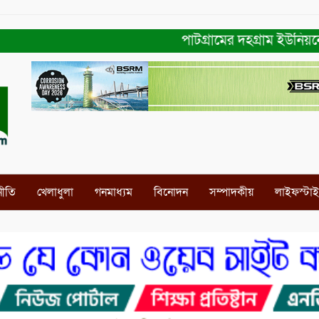
পাটগ্রামের দহগ্রাম ইউনিয়নের প্রধ
নীতি
খেলাধুলা
গনমাধ্যম
বিনোদন
সম্পাদকীয়
লাইফস্টা