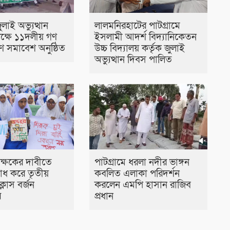
ুলাই অভ্যুত্থান
লালমনিরহাটের পাটগ্রামে
ক্ষে ১১দলীয় গণ
ইসলামী আদর্শ বিদ্যানিকেতন
ণ সমাবেশ অনুষ্ঠিত
উচ্চ বিদ্যালয় কর্তৃক জুলাই
অভ্যুত্থান দিবস পালিত
িক্ষকের দাবীতে
পাটগ্রামে ধরলা নদীর ভাঙ্গন
রোধ করে তৃতীয়
কবলিত এলাকা পরিদর্শন
্লাস বর্জন
করলেন এমপি হাসান রাজিব
ের
প্রধান