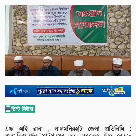
এফ আই রানা , লালমনিরহাট জেলা প্রতিনিধি :
লালমনিরহাটের পাটগ্রামের চার যুবককে উচ্চ বেতনে