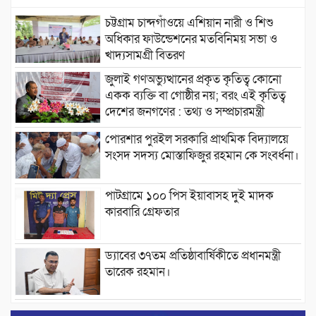
চট্টগ্রাম চান্দগাঁওয়ে এশিয়ান নারী ও শিশু
অধিকার ফাউন্ডেশনের মতবিনিময় সভা ও
খাদ্যসামগ্রী বিতরণ
জুলাই গণঅভ্যুত্থানের প্রকৃত কৃতিত্ব কোনো
একক ব্যক্তি বা গোষ্ঠীর নয়; বরং এই কৃতিত্ব
দেশের জনগণের : তথ্য ও সম্প্রচারমন্ত্রী
পোরশার পুরইল সরকারি প্রাথমিক বিদ্যালয়ে
সংসদ সদস্য মোস্তাফিজুর রহমান কে সংবর্ধনা।
পাটগ্রামে ১০০ পিস ইয়াবাসহ দুই মাদক
কারবারি গ্রেফতার
ড্যাবের ৩৭তম প্রতিষ্ঠাবার্ষিকীতে প্রধানমন্ত্রী
তারেক রহমান।
চন্দনাইশের হাশিমপুর ৪ নং ওয়ার্ডে ৫’শতাধিক