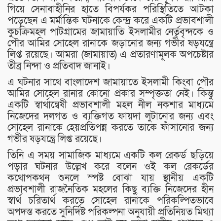
গিয়ে সেনাবাহীনির হাতে বিপর্যকর পরিস্থিতিতে আটকা
পড়েছেন এ মর্মান্তিক ঘটনাকে কেন্দ্র করে একটি প্রভাবশালী
কুচক্রিমহল পাটগ্রামের জামায়াতি ইসলামীর নের্তৃবৃন্দকে ও
পৌর আমির সোহেল রানাকে জড়ানোর জন্য গভীর ষড়যন্ত্রে
লিপ্ত রয়েছে। আমরা (জামায়াত) এ প্রতারণামূলক অপচেষ্টার
তীব্র নিন্দা ও প্রতিবাদ জানাই।
এ ঘটনার সাথে বাংলাদেশ জামায়াতে ইসলামী কিংবা পৌর
আমির সোহেল রানার কোনো প্রকার সম্পৃক্ততা নেই। কিন্তু
একটি স্বার্থান্বেষী প্রভাবশালী মহল নীল নকশার মাধ্যমে
নিজেদের দলগত ও ব্যক্তিগত ফায়দা লুটানোর জন্য এবং
সোহেল রানাকে হেয়প্রতিপন্ন করতে তাকে ফাঁসানোর জন্য
গভীর ষড়যন্ত্রে লিপ্ত রয়েছে।
তিনি এ সময় সামাজিক মাধ্যমে একটি কল রেকর্ড ছড়িয়ে
পড়ার ঘটনার উল্লেখ করে বলেন ওই কল রেকর্ডের
কথোপকথন শুনলে স্পষ্ট বোঝা যায় স্থানীয় একটি
প্রভাবশালী রাজনৈতিক মহলের কিছু ব্যক্তি নিজেদের হীন
স্বার্থ চরিতার্থ করতে সোহেল রানাকে পরিকল্পিতভাবে
অপদস্ত করতে সুনির্দিষ্ট পরিকল্পনা অনুযায়ী প্রতিনিয়ত মিথ্যা