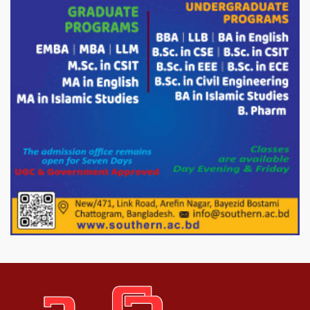
হতদরিদ্র পরিবারের মাঝে খাদ্যসামগ্রী বিতরণ
করেন মনজুর মোরশেদ
পরিবেশ রক্ষায় পাটগ্রামে ইহসান ইয়ুথ
সার্কেলের বৃক্ষরোপণ
মিরপুর-১১ নম্বরে দুর্বৃত্তদের গুলিতে বিএনপি
নেতা গুরুতর আহত
পাটগ্রামে চিকিৎসা সেবায় বীর মুক্তিযোদ্ধা দবির
উদ্দিন ফাউন্ডেশন
পাটগ্রামের দহগ্রাম ইউনিয়নের প্রধান সড়ক
ভেঙ্গে যোগাযোগ বিছিন্ন