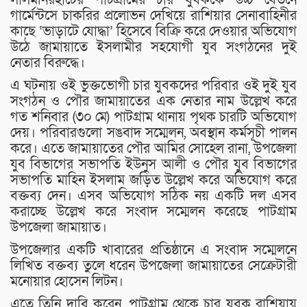
গার্মেন্টসে চাকরির প্রলোভন দেখিয়ে রাশিয়ার সেনাবাহিনীর
কাছে ‘ভাড়াটে যোদ্ধা’ হিসেবে বিক্রি করে দেওয়ার অভিযোগ
উঠে জামায়াতে ইসলামীর সহযোগী যুব সংগঠনের দুই
নেতার বিরুদ্ধে।
এ ঘটনায় ওই ভুক্তভোগী চার যুবকদের পরিবার ওই দুই যুব
সংগঠন ও পৌর জামায়াতের এক নেতার নাম উল্লেখ করে
গত শনিবার (৩০ মে) পাটগ্রাম থানায় পৃথক চারটি অভিযোগ
দেয়। পরিবারগুলো সঙবাদ সম্মেলন, অবস্থান কর্মসূচী পালন
করে। এতে জামায়াতের পৌর আমির সোহেল রানা, উপজেলা
যুব বিভাগের সভাপতি ইউনুস আলী ও পৌর যুব বিভাগের
সভাপতি মাহিন ইসলাম জড়িত উল্লেখ করে অভিযোগ করে
বক্তব্য দেন। এসব অভিযোগ সঠিক নয় একটি দল এসব
করাচ্ছে উল্লেখ করে সংবাদ সম্মেলন করেছে পাটগ্রাম
উপজেলা জামায়াত।
উপজেলার একটি খাবারের প্রতিষ্ঠানে এ সংবাদ সম্মেলনে
লিখিত বক্তব্য তুলে ধরেন উপজেলা জামায়াতের সেক্রেটারী
মনোয়ার হোসেন লিটন।
এতে তিনি দাবি করেন, পাটগ্রাম থেকে চার যুবক রাশিয়ায়