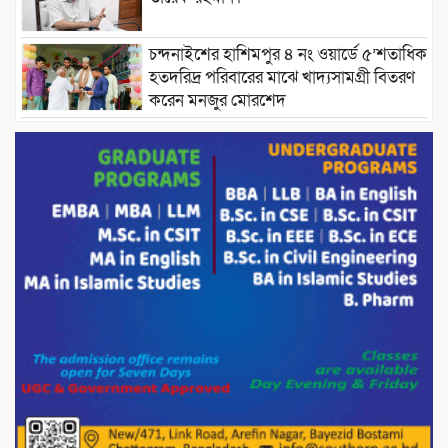
চন্দনাইশের হাশিমপুর ৪ নং ওয়ার্ডে ৫’শতাধিক
হতদরিদ্র পরিবারের মাঝে খাদ্যসামগ্রী বিতরণ
করেন মনজুর মোরশেদ
পরিবেশ রক্ষায় পাটগ্রামে ইহসান ইয়ুথ
সার্কেলের বৃক্ষরোপণ
মিরপুর-১১ নম্বরে দুর্বৃত্তদের গুলিতে বিএনপি
নেতা গুরুতর আহত
পাটগ্রামে চিকিৎসা সেবায় বীর মুক্তিযোদ্ধা দবির
উদ্দিন ফাউন্ডেশন
পাটগ্রামের দহগ্রাম ইউনিয়নের প্রধান সড়ক
ভেঙ্গে যোগাযোগ বিছিন্ন