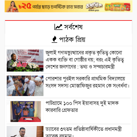
সর্বশেষ
পাঠক প্রিয়
জুলাই গণঅভ্যুত্থানের প্রকৃত কৃতিত্ব কোনো
একক ব্যক্তি বা গোষ্ঠীর নয়; বরং এই কৃতিত্ব
দেশের জনগণের : তথ্য ও সম্প্রচারমন্ত্রী
পোরশার পুরইল সরকারি প্রাথমিক বিদ্যালয়ে
সংসদ সদস্য মোস্তাফিজুর রহমান কে সংবর্ধনা।
পাটগ্রামে ১০০ পিস ইয়াবাসহ দুই মাদক
কারবারি গ্রেফতার
ড্যাবের ৩৭তম প্রতিষ্ঠাবার্ষিকীতে প্রধানমন্ত্রী
তারেক রহমান।