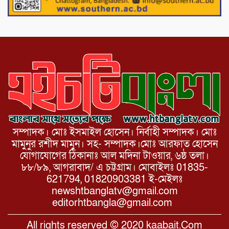
অস্ট্রেলিয়া একাদশের বিপক্ষে ব্যাটিং ধসের
দিনে মিরাজের অপরাজিত সেঞ্চুরি
সম্পাদক। মোঃ ইসমাইল হোসেন। নির্বাহী সম্পাদক। মোঃ
মামুনুর রশীদ মামুন। সহ- সম্পাদক।মোঃ আরফাত হোসেন
যোগাযোগের ঠিকানাঃ আল মদিনা টাওয়ার, ৬ষ্ঠ তলা।
৮৮/৮৯, আগরাবাদ/ এ চট্টগ্রাম। মোবাইলঃ 01835-
621794, 01820903381 ই-মেইলঃ
newshtbanglatv@gmail.com
editorhtbangla@gmail.com
All rights reserved © 2020 kaabait.Com