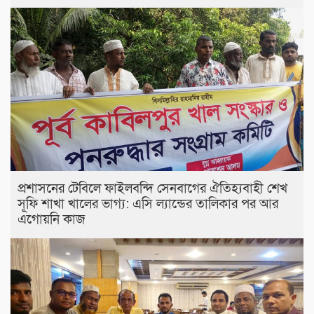
প্রশাসনের টেবিলে ফাইলবন্দি সেনবাগের ঐতিহ্যবাহী শেখ
সূফি শাখা খালের ভাগ্য: এসি ল্যান্ডের তালিকার পর আর
এগোয়নি কাজ