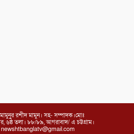
মামুনুর রশীদ মামুন। সহ- সম্পাদক।মোঃ
৬ষ্ঠ তলা। ৮৮/৮৯, আগরাবাদ/ এ চট্টগ্রাম।
ঃ newshtbanglatv@gmail.com