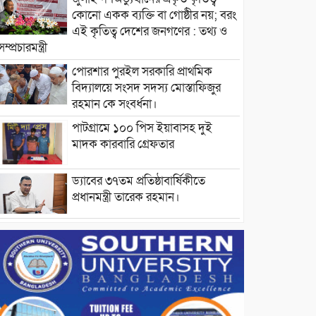
কোনো একক ব্যক্তি বা গোষ্ঠীর নয়; বরং
এই কৃতিত্ব দেশের জনগণের : তথ্য ও
সম্প্রচারমন্ত্রী
পোরশার পুরইল সরকারি প্রাথমিক
বিদ্যালয়ে সংসদ সদস্য মোস্তাফিজুর
রহমান কে সংবর্ধনা।
পাটগ্রামে ১০০ পিস ইয়াবাসহ দুই
মাদক কারবারি গ্রেফতার
ড্যাবের ৩৭তম প্রতিষ্ঠাবার্ষিকীতে
প্রধানমন্ত্রী তারেক রহমান।
চন্দনাইশের হাশিমপুর ৪ নং ওয়ার্ডে
৫’শতাধিক হতদরিদ্র পরিবারের মাঝে
খাদ্যসামগ্রী বিতরণ করেন মনজুর
মোরশেদ
পরিবেশ রক্ষায় পাটগ্রামে ইহসান ইয়ুথ