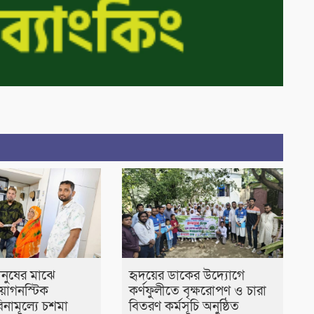
নুষের মাঝে
হৃদয়ের ডাকের উদ্যোগে
ায়াগনস্টিক
কর্ণফুলীতে বৃক্ষরোপণ ও চারা
বিনামূল্যে চশমা
বিতরণ কর্মসূচি অনুষ্ঠিত