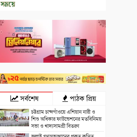
সর্বশেষ
পাঠক প্রিয়
চট্টগ্রাম চান্দগাঁওয়ে এশিয়ান নারী ও
শিশু অধিকার ফাউন্ডেশনের মতবিনিময়
সভা ও খাদ্যসামগ্রী বিতরণ
জুলাই গণঅভ্যুত্থানের প্রকৃত কৃতিত্ব