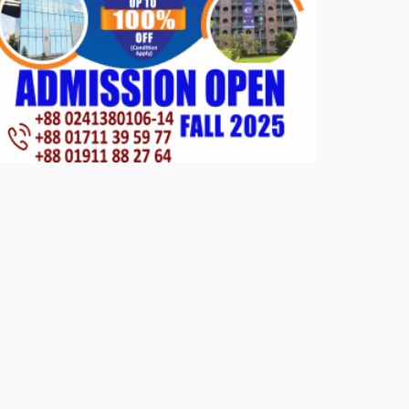
সার্কেলের বৃক্ষরোপণ
মিরপুর-১১ নম্বরে দুর্বৃত্তদের গুলিতে
বিএনপি নেতা গুরুতর আহত
পাটগ্রামে চিকিৎসা সেবায় বীর
মুক্তিযোদ্ধা দবির উদ্দিন ফাউন্ডেশন
পাটগ্রামের দহগ্রাম ইউনিয়নের প্রধান
সড়ক ভেঙ্গে যোগাযোগ বিছিন্ন