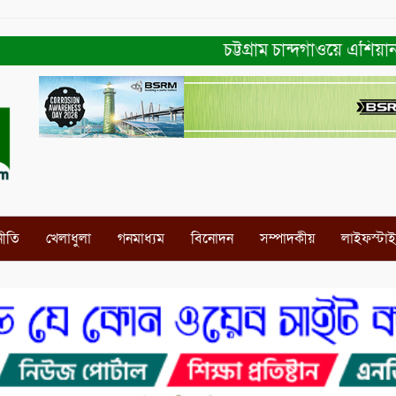
চট্টগ্রাম চান্দগাঁওয়ে এশিয়ান ন
নীতি
খেলাধুলা
গনমাধ্যম
বিনোদন
সম্পাদকীয়
লাইফস্টা