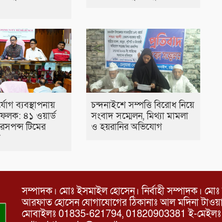
ুর্যোগ ব্যবস্থাপনায়
চন্দনাইশে সম্পত্তি বিরোধ নিয়ে
ফলক: ৪১ ওয়ার্ড
সংবাদ সম্মেলন, মিথ্যা মামলা
রেসপন্স টিমের
ও হয়রানির অভিযোগ
া
সম্পাদক। মোঃ ইসমাইল হোসেন। নির্বাহী সম্পাদক। মোঃ 
আরফাত হোসেন যোগাযোগের ঠিকানাঃ আল মদিনা টাওয়ার, 
মোবাইলঃ 01835-621794, 01820903381 ই-মেইল