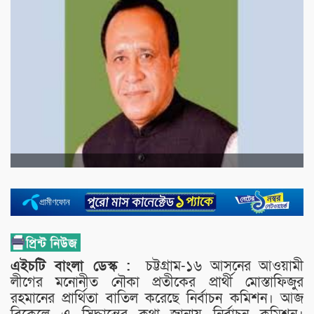
এইচটি বাংলা ডেস্ক :
চট্টগ্রাম-১৬ আসনের আওয়ামী
লীগের মনোনীত নৌকা প্রতীকের প্রার্থী মোস্তাফিজুর
রহমানের প্রার্থিতা বাতিল করেছে নির্বাচন কমিশন। আজ