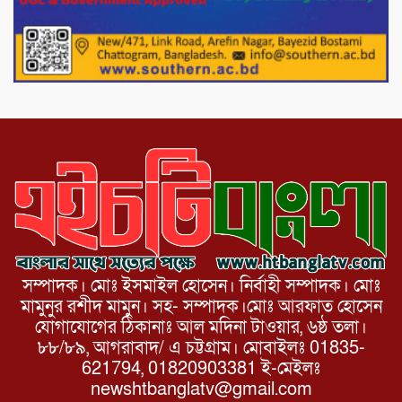
নেতার মারধরের জেরে বিষপানে যুবকের
আত্মহত্যার অভিযোগ
নওগাঁর পোরশায় মাননীয় প্রধানমন্ত্রীর দেওয়া
সমাজকল্যাণ পরিষদ কর্তৃক চেক বিতরণ।
সম্পাদক। মোঃ ইসমাইল হোসেন। নির্বাহী সম্পাদক। মোঃ
মামুনুর রশীদ মামুন। সহ- সম্পাদক।মোঃ আরফাত হোসেন
যোগাযোগের ঠিকানাঃ আল মদিনা টাওয়ার, ৬ষ্ঠ তলা।
৮৮/৮৯, আগরাবাদ/ এ চট্টগ্রাম। মোবাইলঃ 01835-
621794, 01820903381 ই-মেইলঃ
newshtbanglatv@gmail.com