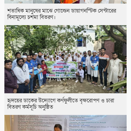
শতাধিক মানুষের মাঝে গোল্ডেন ডায়াগনস্টিক সেন্টারের
বিনামূল্যে চশমা বিতরণ।
হৃদয়ের ডাকের উদ্যোগে কর্ণফুলীতে বৃক্ষরোপণ ও চারা
বিতরণ কর্মসূচি অনুষ্ঠিত