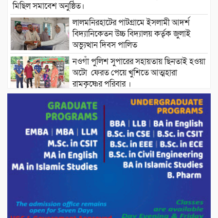
মিছিল সমাবেশ অনুষ্ঠিত।
লালমনিরহাটের পাটগ্রামে ইসলামী আদর্শ
বিদ্যানিকেতন উচ্চ বিদ্যালয় কর্তৃক জুলাই
অভ্যুত্থান দিবস পালিত
নওগাঁ পুলিশ সুপারের সহায়তায় ছিনতাই হওয়া
অটো ফেরত পেয়ে খুশিতে আত্মহারা
রামকৃষ্ণের পরিবার ।
বিদ্যুৎ ও জ্বালানির অতিরিক্ত বিল আসলে যা
করতে বললেন প্রধানমন্ত্রীর তথ্য উপদেষ্টা।
চট্টগ্রামের বন্যাকবলিত স্থানে সফরে যাচ্ছেন
প্রধানমন্ত্রী ।
শতাধিক মানুষের মাঝে গোল্ডেন ডায়াগনস্টিক
সেন্টারের বিনামূল্যে চশমা বিতরণ।
পাটগ্রামে শালিসী বৈঠককে কেন্দ্র করে বিএনপি