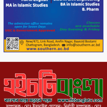
সৌজন্য সাক্ষাৎ।
পাটগ্রামে জুলাই অভ্যুত্থান দিবস উপলক্ষে
১১দলীয় গণ মিছিল ও গণ সমাবেশ অনুষ্ঠিত
পোরশায় গণঅভ্যুত্থান দিবসে শহিদ ও জুলাই
যোদ্ধাদের সংবর্ধনা।
১১ দলীয় ঐক্য পোরশা উপজেলা শাখার
আয়োজনে ৫ আগস্ট জুলাই অভ্যুত্থানের দ্বিতীয়
বার্ষিকী পালন উপলক্ষে নিতপুর কপালের মোড়ে
মিছিল সমাবেশ অনুষ্ঠিত।
সম্পাদক। মোঃ ইসমাইল হোসেন। নির্বাহী সম্পাদক। মোঃ