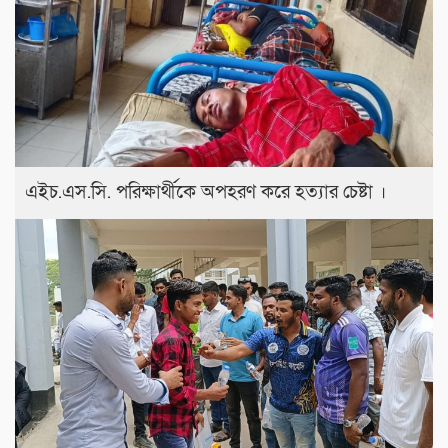
এইচ.এস.সি. পরিক্ষার্থীকে অপহরণ করে হত্যার চেষ্টা ।