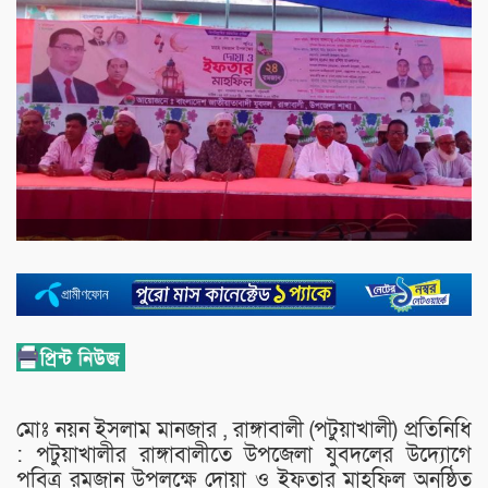
মোঃ নয়ন ইসলাম মানজার , রাঙ্গাবালী (পটুয়াখালী) প্রতিনিধি
: পটুয়াখালীর রাঙ্গাবালীতে উপজেলা যুবদলের উদ্যোগে
পবিত্র রমজান উপলক্ষে দোয়া ও ইফতার মাহফিল অনুষ্ঠিত