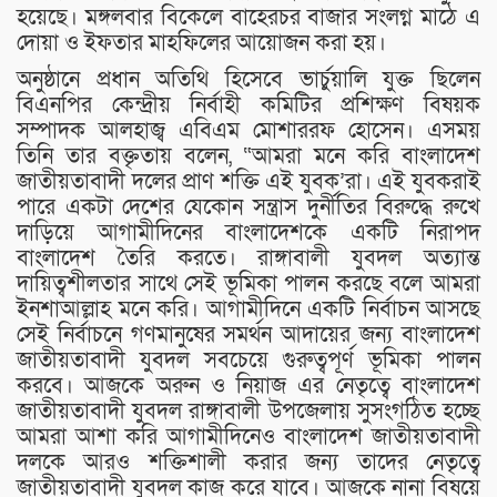
হয়েছে। মঙ্গলবার বিকেলে বাহেরচর বাজার সংলগ্ন মাঠে এ
দোয়া ও ইফতার মাহফিলের আয়োজন করা হয়।
অনুষ্ঠানে প্রধান অতিথি হিসেবে ভার্চুয়ালি যুক্ত ছিলেন
বিএনপির কেন্দ্রীয় নির্বাহী কমিটির প্রশিক্ষণ বিষয়ক
সম্পাদক আলহাজ্ব এবিএম মোশাররফ হোসেন। এসময়
তিনি তার বক্তৃতায় বলেন, “আমরা মনে করি বাংলাদেশ
জাতীয়তাবাদী দলের প্রাণ শক্তি এই যুবক’রা। এই যুবকরাই
পারে একটা দেশের যেকোন সন্ত্রাস দুর্নীতির বিরুদ্ধে রুখে
দাড়িয়ে আগামীদিনের বাংলাদেশকে একটি নিরাপদ
বাংলাদেশ তৈরি করতে। রাঙ্গাবালী যুবদল অত্যান্ত
দায়িত্বশীলতার সাথে সেই ভূমিকা পালন করছে বলে আমরা
ইনশাআল্লাহ মনে করি। আগামীদিনে একটি নির্বাচন আসছে
সেই নির্বাচনে গণমানুষের সমর্থন আদায়ের জন্য বাংলাদেশ
জাতীয়তাবাদী যুবদল সবচেয়ে গুরুত্বপূর্ণ ভূমিকা পালন
করবে। আজকে অরুন ও নিয়াজ এর নেতৃত্বে বাংলাদেশ
জাতীয়তাবাদী যুবদল রাঙ্গাবালী উপজেলায় সুসংগঠিত হচ্ছে
আমরা আশা করি আগামীদিনেও বাংলাদেশ জাতীয়তাবাদী
দলকে আরও শক্তিশালী করার জন্য তাদের নেতৃত্বে
জাতীয়তাবাদী যুবদল কাজ করে যাবে। আজকে নানা বিষয়ে