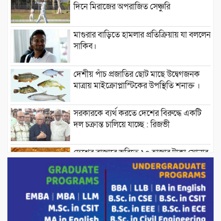
দিনে মিরাজের অপরাজিত সেঞ্চুরি
মাগুরার বাড়িতে হামলার প্রতিক্রিয়ায় যা বললেন
সাকিব।
দেশীয় পাঁচ প্রজাতির ছোট মাছে উদ্বেগজনক
মাত্রায় মাইক্রোপ্লাস্টিকের উপস্থিতি শনাক্ত ।
সরকারকে ব্যর্থ করতে দেশের বিরুদ্ধে একটি
দল চক্রান্ত চালিয়ে যাচ্ছে : রিজভী
দেশের বাজারে ভরিতে ১০ হাজার টাকা সোনার
দাম বাড়ানোর ঘোষণা।
ভারপ্রাপ্ত রাষ্ট্রপতি হাফিজ উদ্দিন আহমদের
সাথে এইচটি বাংলা অনলাইন পোর্টাল ও আইপি
টিভির সম্পাদক মোঃ ইসমাইল হোসেনের