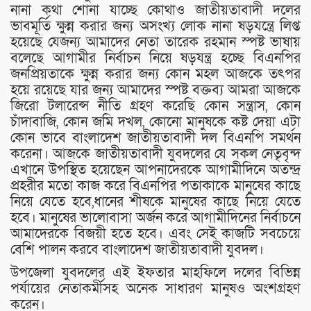
নানা কথা শোনা যাচ্ছে কোথাও জাতীয়তাবাদী দলের
ভাবমূর্তি ক্ষুন্ন করার জন্য অসংখ্য লোক নানা ষড়যন্ত্রে লিপ্ত
হয়েছে যেজন্য আমাদের নেতা তারেক রহমান স্পষ্ট ভাষায়
বলেছে আগামীর নির্বাচন নিয়ে ষড়যন্ত্র হচ্ছে বিএনপির
জনপ্রিয়তাকে ক্ষুন্ন করার জন্য কোন মহল আজকে তৎপর
হয়ে রয়েছে যার জন্য আমাদের স্পষ্ট বক্তব্য আমরা আজকে
জিরো টলারেন্স নীতি গ্রহণ করেছি কোন সন্ত্রাস, কোন
চাঁদাবাজি, কোন জমি দখল, কোনো মানুষকে কষ্ট দেয়া এটা
কোন ভাবে বাংলাদেশ জাতীয়তাবাদী দল বিএনপি সমর্থন
করেনা। আজকে জাতীয়তাবাদী যুবদলের যে সকল নেতৃবৃন্দ
এখানে উপস্থিত হয়েছেন আপনাদেরকে আগামীদিনে অতন্দ্র
প্রহরীর মতো কাজ করে বিএনপির পতাকাকে মানুষের কাছে
নিয়ে যেতে হবে,ধানের শীষকে মানুষের কাছে নিয়ে যেতে
হবে। মানুষের ভালোবাসা অর্জন করে আগামীদিনের নির্বাচনে
আমাদেরকে বিজয়ী হতে হবে। এবং সেই কাজটি সবচেয়ে
বেশি পালন করবে বাংলাদেশ জাতীয়তাবাদী যুবদল।
উপজেলা যুবদলের এই ইফতার মাহফিলে দলের বিভিন্ন
পর্যায়ের নেতাকর্মীসহ অনেক সাধারণ মানুষও অংশগ্রহণ
করেন।