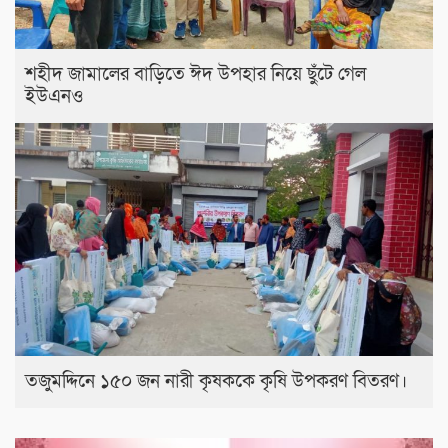
শহীদ জামালের বাড়িতে ঈদ উপহার নিয়ে ছুঁটে গেল
ইউএনও
তজুমদ্দিনে ১৫০ জন নারী কৃষককে কৃষি উপকরণ বিতরণ।