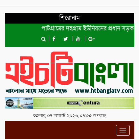
শিরোনাম
পাটগ্রামের দহগ্রাম ইউনিয়নের প্রধান সড়ক ভেঙ্গে
শুক্রবার, ০৭ অগাস্ট ২০২৬, ০৭:৫৫ অপরাহ্ন
Toggl
navig