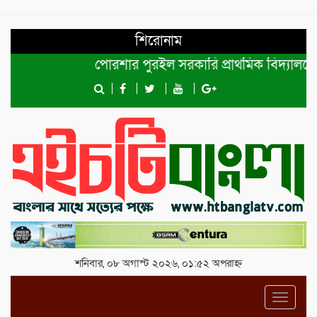
শিরোনাম
পোরশার পুরইল সরকারি প্রাথমিক বিদ্যালয়ে সংসদ 
শনিবার, ০৮ অগাস্ট ২০২৬, ০১:৫২ অপরাহ্ন
Toggl
navig