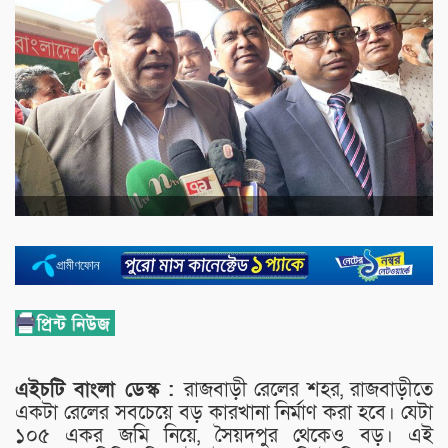
এইচটি বাংলা ডেস্ক :
রাজবাড়ী রেলের শহর, রাজবাড়ীতে
একটা রেলের সবচেয়ে বড় কারখানা নির্মাণ করা হবে। যেটা
১০৫ একর জমি নিয়ে, সৈয়দপুর থেকেও বড়। এই