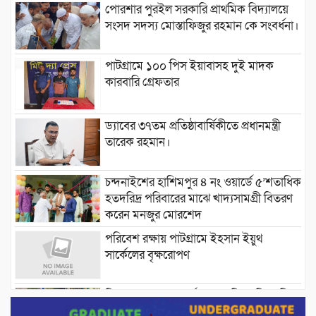
পোরশার পুরইল সরকারি প্রাথমিক বিদ্যালয়ে
সংসদ সদস্য মোস্তাফিজুর রহমান কে সংবর্ধনা।
পাটগ্রামে ১০০ পিস ইয়াবাসহ দুই মাদক
কারবারি গ্রেফতার
ড্যাবের ৩৭তম প্রতিষ্ঠাবার্ষিকীতে প্রধানমন্ত্রী
তারেক রহমান।
চন্দনাইশের হাশিমপুর ৪ নং ওয়ার্ডে ৫’শতাধিক
হতদরিদ্র পরিবারের মাঝে খাদ্যসামগ্রী বিতরণ
করেন মনজুর মোরশেদ
পরিবেশ রক্ষায় পাটগ্রামে ইহসান ইয়ুথ
সার্কেলের বৃক্ষরোপণ
মিরপুর-১১ নম্বরে দুর্বৃত্তদের গুলিতে বিএনপি
নেতা গুরুতর আহত