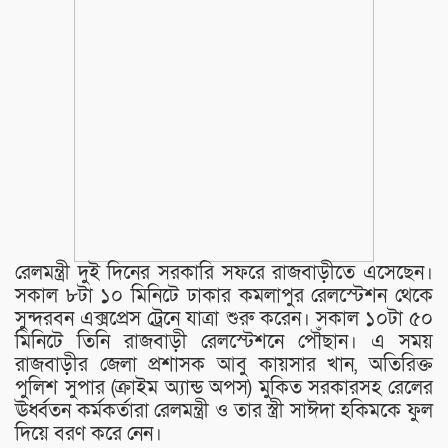
রেলমন্ত্রী দুই দিনের সরকারি সফরে রাজবাড়ীতে এসেছেন।
সকাল ৮টা ১০ মিনিটে ঢাকার কমলাপুর রেলস্টেশন থেকে
সুন্দরবন এক্সপ্রেস ট্রেনে যাত্রা শুরু করেন। সকাল ১০টা ৫০
মিনিটে তিনি রাজবাড়ী রেলস্টেশনে পৌঁছান। এ সময়
রাজবাড়ীর জেলা প্রশাসক আবু কায়সার খান, অতিরিক্ত
পুলিশ সুপার (ক্রাইম অ্যান্ড অপস) মুকিত সরকারসহ রেলের
ঊর্ধ্বতন কর্মকর্তারা রেলমন্ত্রী ও তার স্ত্রী সাঈদা হকিমকে ফুল
দিয়ে বরণ করে নেন।