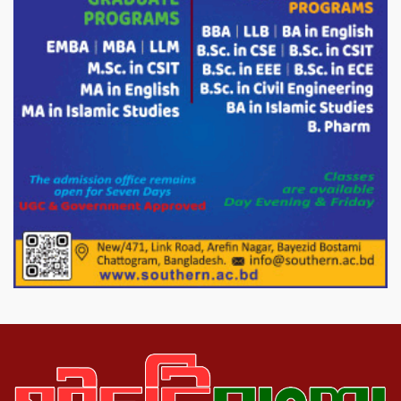
পাটগ্রামে চিকিৎসা সেবায় বীর মুক্তিযোদ্ধা দবির
উদ্দিন ফাউন্ডেশন
পাটগ্রামের দহগ্রাম ইউনিয়নের প্রধান সড়ক
ভেঙ্গে যোগাযোগ বিছিন্ন
অস্ট্রেলিয়া একাদশের বিপক্ষে ব্যাটিং ধসের
দিনে মিরাজের অপরাজিত সেঞ্চুরি
মাগুরার বাড়িতে হামলার প্রতিক্রিয়ায় যা বললেন
সাকিব।