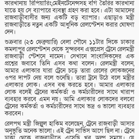
কারখানায় রিপিয়ারিং,মেইনটেনেন্সসহ বগি তৈরির কারখানা
যাতে হয় সে ব্যাপারে ব্যবস্থা গ্রহণ করা হবে। এটা আমাদের
রাজবাড়ীবাসীর জন্য একটি বড় ব্যাপার। এছাড়াও মন্ত্রী
রাজবাড়ীতে নতুন একটি আধুনিক রেলস্টেশন করার ঘোষণা
দেন।
শুক্রবার (২৩ ফেব্রুয়ারি) বেলা পৌনে ১১টার দিকে ঢাকার
কমলাপুর রেলস্টেশন থেকে সুন্দরবন এক্সপ্রেস ট্রেনে রেলমন্ত্রী
রাজবাড়ী স্টেশনে নামেন। সেখানে সাংবাদিকদের এক
প্রশ্নের জবাবে তিনি এসব কথা বলেন। রেলমন্ত্রী বলেন,
আমার এলাকার যারা ট্রেনে চড়ে তারা রেলের লোকজনের
ওপর দাপট নেয় বলে শুনেছি। তারা ট্রনে উঠে বলে মন্ত্রীর
এলাকার লোক। এসব বন্ধ করতে হবে। আমার এলাকার
লোক বলেই ট্রেনের কর্মকর্তা ও কর্মচারীদের সাথে খারাপ
ব্যবহার করবে এমন নয়। আমি এলাকার লোকদের বলবো
ট্রেনের কর্মকর্তা ও কর্মচারীদের সাথে ভদ্র ও ভালো ব্যবহার
করবেন।
রেলপথ মন্ত্রী জিল্লুল হাকিম বলেছেন, ট্রেনে রাজবাড়ী আসার
অনুভূতি অনেক ভালো। এই ট্রেন সার্ভিস আগে ছিল না। ট্রেনে
ঢাকা থেকে রাজবাড়ীতে এসেছি খুব অল্প সময়ে। যে