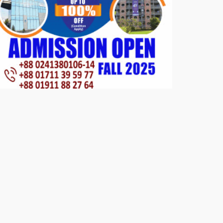
পাটগ্রামে জুলাই অভ্যুত্থান দিবস
উপলক্ষে ১১দলীয় গণ মিছিল ও গণ
সমাবেশ অনুষ্ঠিত
পোরশায় গণঅভ্যুত্থান দিবসে শহিদ ও
জুলাই যোদ্ধাদের সংবর্ধনা।
১১ দলীয় ঐক্য পোরশা উপজেলা শাখার
আয়োজনে ৫ আগস্ট জুলাই অভ্যুত্থানের
দ্বিতীয় বার্ষিকী পালন উপলক্ষে নিতপুর
কপালের মোড়ে মিছিল সমাবেশ অনুষ্ঠিত।