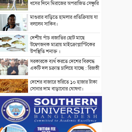
ধসের দিনে মিরাজের অপরাজিত সেঞ্চুরি
মাগুরার বাড়িতে হামলার প্রতিক্রিয়ায় যা
বললেন সাকিব।
দেশীয় পাঁচ প্রজাতির ছোট মাছে
উদ্বেগজনক মাত্রায় মাইক্রোপ্লাস্টিকের
উপস্থিতি শনাক্ত ।
সরকারকে ব্যর্থ করতে দেশের বিরুদ্ধে
একটি দল চক্রান্ত চালিয়ে যাচ্ছে : রিজভী
দেশের বাজারে ভরিতে ১০ হাজার টাকা
সোনার দাম বাড়ানোর ঘোষণা।
ভারপ্রাপ্ত রাষ্ট্রপতি হাফিজ উদ্দিন
আহমদের সাথে এইচটি বাংলা অনলাইন
পোর্টাল ও আইপি টিভির সম্পাদক মোঃ
ইসমাইল হোসেনের সৌজন্য সাক্ষাৎ।