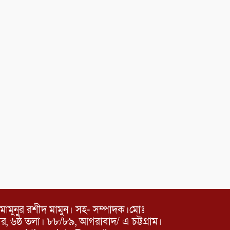
মামুনুর রশীদ মামুন। সহ- সম্পাদক।মোঃ
৬ষ্ঠ তলা। ৮৮/৮৯, আগরাবাদ/ এ চট্টগ্রাম।