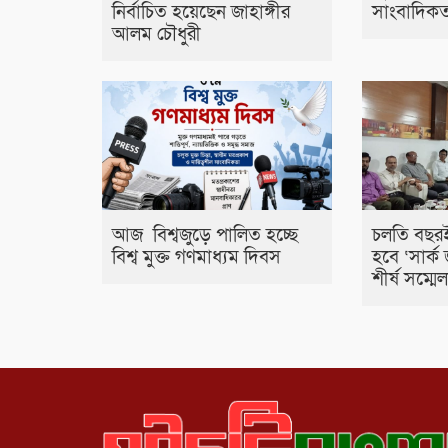
নির্বাচিত হয়েছেন জাহাঙ্গীর
সাংবাদিকত
আলম চৌধুরী
আজ বিশ্বজুড়ে পালিত হচ্ছে
চলতি বছরই
বিশ্ব মুক্ত গণমাধ্যম দিবস
হবে ‘সার্ক 
শীর্ষ সম্মে