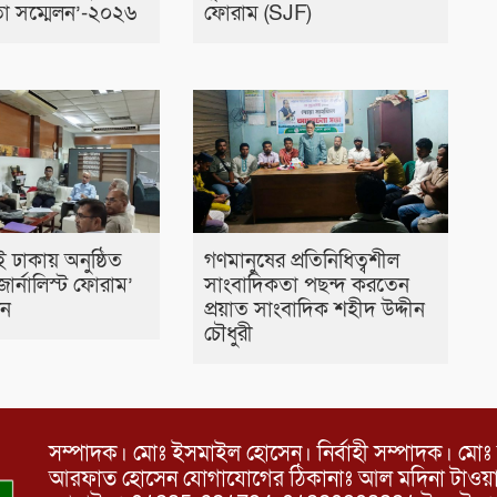
া সম্মেলন’-২০২৬
ফোরাম (SJF)
 ঢাকায় অনুষ্ঠিত
গণমানুষের প্রতিনিধিত্বশীল
জার্নালিস্ট ফোরাম’
সাংবাদিকতা পছন্দ করতেন
লন
প্রয়াত সাংবাদিক শহীদ উদ্দীন
চৌধুরী
সম্পাদক। মোঃ ইসমাইল হোসেন। নির্বাহী সম্পাদক। মোঃ 
আরফাত হোসেন যোগাযোগের ঠিকানাঃ আল মদিনা টাওয়ার, 