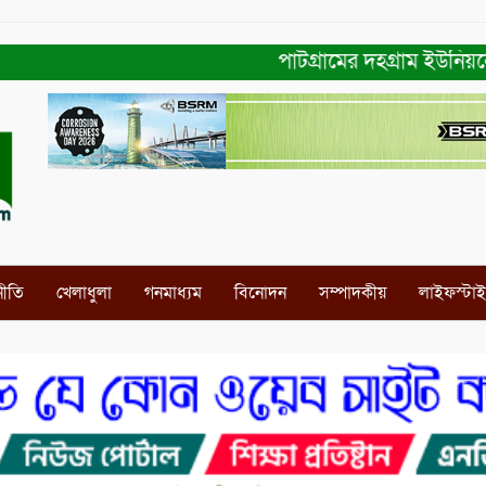
পাটগ্রামের দহগ্রাম ইউনিয়নের প্র
নীতি
খেলাধুলা
গনমাধ্যম
বিনোদন
সম্পাদকীয়
লাইফস্টা