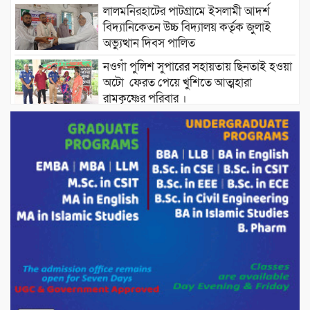
লালমনিরহাটের পাটগ্রামে ইসলামী আদর্শ
বিদ্যানিকেতন উচ্চ বিদ্যালয় কর্তৃক জুলাই
অভ্যুত্থান দিবস পালিত
নওগাঁ পুলিশ সুপারের সহায়তায় ছিনতাই হওয়া
অটো ফেরত পেয়ে খুশিতে আত্মহারা
রামকৃষ্ণের পরিবার ।
বিদ্যুৎ ও জ্বালানির অতিরিক্ত বিল আসলে যা
করতে বললেন প্রধানমন্ত্রীর তথ্য উপদেষ্টা।
চট্টগ্রামের বন্যাকবলিত স্থানে সফরে যাচ্ছেন
প্রধানমন্ত্রী ।
শতাধিক মানুষের মাঝে গোল্ডেন ডায়াগনস্টিক
সেন্টারের বিনামূল্যে চশমা বিতরণ।
পাটগ্রামে শালিসী বৈঠককে কেন্দ্র করে বিএনপি
নেতার মারধরের জেরে বিষপানে যুবকের