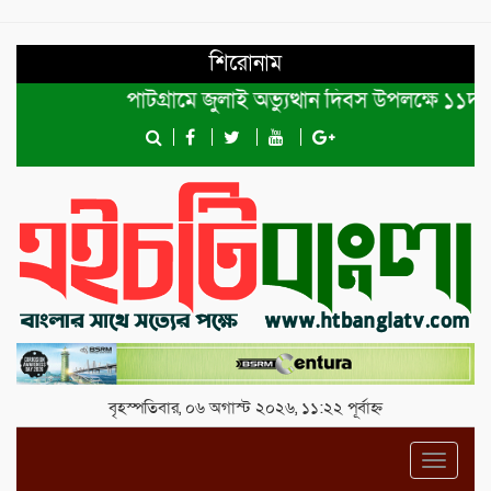
শিরোনাম
পাটগ্রামে জুলাই অভ্যুত্থান দিবস উপলক্ষে ১১দলীয় গণ
বৃহস্পতিবার, ০৬ অগাস্ট ২০২৬, ১১:২২ পূর্বাহ্ন
Toggl
navig