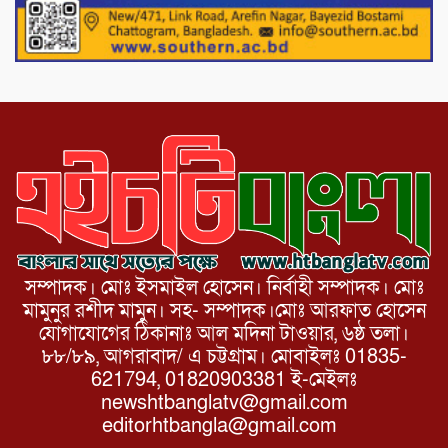
আত্মহত্যার অভিযোগ
নওগাঁর পোরশায় মাননীয় প্রধানমন্ত্রীর দেওয়া
সমাজকল্যাণ পরিষদ কর্তৃক চেক বিতরণ।
সম্পাদক। মোঃ ইসমাইল হোসেন। নির্বাহী সম্পাদক। মোঃ
মামুনুর রশীদ মামুন। সহ- সম্পাদক।মোঃ আরফাত হোসেন
যোগাযোগের ঠিকানাঃ আল মদিনা টাওয়ার, ৬ষ্ঠ তলা।
৮৮/৮৯, আগরাবাদ/ এ চট্টগ্রাম। মোবাইলঃ 01835-
621794, 01820903381 ই-মেইলঃ
newshtbanglatv@gmail.com
editorhtbangla@gmail.com