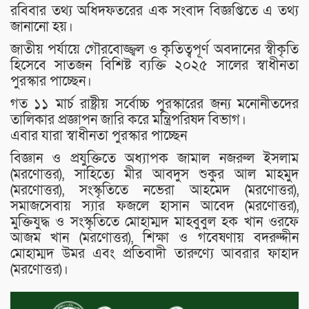
রবিবার তথ্য অধিদফতরের এক সংবাদ বিজ্ঞপ্তিতে এ তথ্য
জানানো হয়।
জাতীয় পর্যায়ে গৌরবোজ্জ্বল ও কৃতিত্বপূর্ণ অবদানের স্বীকৃতি
হিসেবে সাতজন বিশিষ্ট ব্যক্তি ২০২৫ সালের স্বাধীনতা
পুরস্কার পাচ্ছেন।
গত ১১ মার্চ রাষ্ট্রীয় সর্বোচ্চ পুরস্কারের জন্য মনোনীতদের
তালিকার প্রজ্ঞাপন জারি করে মন্ত্রিপরিষদ বিভাগ।
এবার যারা স্বাধীনতা পুরস্কার পাচ্ছেন
বিজ্ঞান ও প্রযুক্তিতে অধ্যাপক জামাল নজরুল ইসলাম
(মরণোত্তর), সাহিত্যে মীর আবদুস শুকুর আল মাহমুদ
(মরণোত্তর), সংস্কৃতিতে নভেরা আহমেদ (মরণোত্তর),
সমাজসেবায় স্যার ফজলে হাসান আবেদ (মরণোত্তর),
মুক্তিযুদ্ধ ও সংস্কৃতিতে মোহাম্মদ মাহবুবুল হক খান ওরফে
আজম খান (মরণোত্তর), শিক্ষা ও গবেষণায় বদরুদ্দীন
মোহাম্মদ উমর এবং প্রতিবাদী তারুণ্যে আবরার ফাহাদ
(মরণোত্তর)।