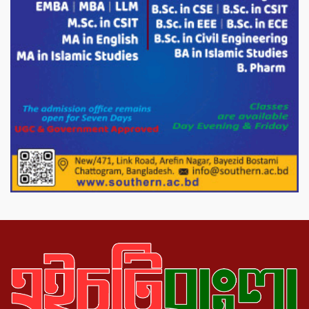
ভারপ্রাপ্ত রাষ্ট্রপতি হাফিজ উদ্দিন আহমদের
সাথে এইচটি বাংলা অনলাইন পোর্টাল ও আইপি
টিভির সম্পাদক মোঃ ইসমাইল হোসেনের
সৌজন্য সাক্ষাৎ।
পাটগ্রামে জুলাই অভ্যুত্থান দিবস উপলক্ষে
১১দলীয় গণ মিছিল ও গণ সমাবেশ অনুষ্ঠিত
পোরশায় গণঅভ্যুত্থান দিবসে শহিদ ও জুলাই
যোদ্ধাদের সংবর্ধনা।
১১ দলীয় ঐক্য পোরশা উপজেলা শাখার
আয়োজনে ৫ আগস্ট জুলাই অভ্যুত্থানের দ্বিতীয়
বার্ষিকী পালন উপলক্ষে নিতপুর কপালের মোড়ে
মিছিল সমাবেশ অনুষ্ঠিত।