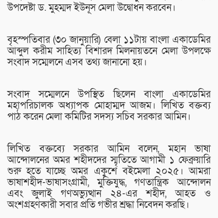
উপদেষ্টা ড. মুহম্মদ ইউনূস মেলা উদ্বোধন করবেন।
বৃহস্পতিবার (৩০ জানুয়ারি) বেলা ১১টায় বাংলা একাডেমির
আব্দুল করীম সাহিত্য বিশারদ মিলনায়তনে মেলা উপলক্ষে
সংবাদ সম্মেলনে এসব তথ্য জানানো হয়।
সংবাদ সম্মেলনে উপস্থিত ছিলেন বাংলা একাডেমির
মহাপরিচালক অধ্যাপক মোহাম্মদ আজম। লিখিত বক্তব্য
পাঠ করেন মেলা কমিটির সদস্য সচিব সরকার আমিন।
লিখিত বক্তব্যে সরকার আমিন বলেন, মহান ভাষা
আন্দোলনের অমর শহীদদের স্মৃতিতে আগামী ১ ফেব্রুয়ারি
শুরু হতে যাচ্ছে অমর একুশে বইমেলা ২০২৫। আমরা
ভাষাশহীদ-ভাষাসংগ্রামী, মুক্তিযুদ্ধ, গণতান্ত্রিক আন্দোলন
এবং জুলাই গণঅভ্যুত্থান ২৪-এর শহীদ, আহত ও
অংশগ্রহণকারী সবার প্রতি গভীর শ্রদ্ধা নিবেদন করছি।