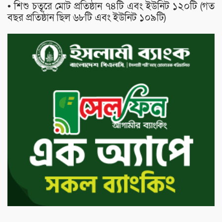
• শিশু চত্বরে মোট প্রতিষ্ঠান ৭৪টি এবং ইউনিট ১২০টি (গত
বছর প্রতিষ্ঠান ছিল ৬৮টি এবং ইউনিট ১০৯টি)