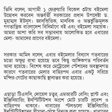
তিনি বলেন, আগামী ১ ফেব্রুয়ারি বিকেল ৩টায় বইমেলা
উদ্বোধন করবেন অন্তর্বর্তী সরকারের প্রধান উপদেষ্টা ড.
মুহাম্মদ ইউনূস। জ্ঞানভিত্তিক, মানবিক ও অন্তর্ভুক্তিমূলক
গণতান্ত্রিক বাংলাদেশ বিনির্মাণে বই এবং বইমেলা সহায়ক।
আমরা আশা করি সব সম্ভাবনায় আলোকিত হবে এবারের
মেলা- আমাদের প্রাণের বইমেলা।
সরকার আমিন বলেন, এবার বইমেলার বিন্যাস গতবারের
মতো অক্ষুণ্ন রাখা হয়েছে তবে কিছু আঙ্গিকগত পরিবর্তন
আনা হয়েছে। বিশেষ করে মেট্রোরেল স্টেশনের অবস্থানগত
কারণে গতবারের মেলার বাহিরপথ এবার একটু সরিয়ে
মন্দির-গেটের কাছাকাছি স্থানান্তর করা হয়েছে।
এছাড়া টিএসসি, দোয়েল চত্বর, এমআরটি বেসিং প্লান্ট এবং
ইঞ্জিনিয়ারিং ইনস্টিটিউশন অংশে মোট চারটি প্রবেশ ও
বাহিরপথ থাকবে। খাবারের স্টলগুলো ইঞ্জিনিয়ারিং
ইনস্টিটিউশনের সীমানা-ঘেঁষে বিন্যস্ত করা হয়েছে। খাবারের