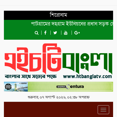
শিরোনাম
পাটগ্রামের দহগ্রাম ইউনিয়নের প্রধান সড়ক ভেঙ্গে যোগ
শুক্রবার, ০৭ অগাস্ট ২০২৬, ০২:৩৮ অপরাহ্ন
Toggl
navig