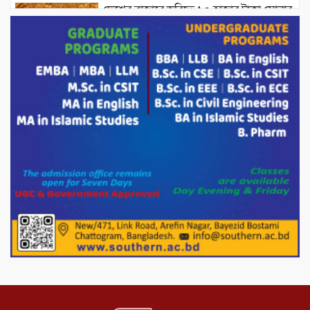
দেশের বাজারে ভরিতে ১০ হাজার টাকা সোনার
দাম বাড়ানোর ঘোষণা।
ভারপ্রাপ্ত রাষ্ট্রপতি হাফিজ উদ্দিন আহমদের
সাথে এইচটি বাংলা অনলাইন পোর্টাল ও আইপি
টিভির সম্পাদক মোঃ ইসমাইল হোসেনের
সৌজন্য সাক্ষাৎ।
পাটগ্রামে জুলাই অভ্যুত্থান দিবস উপলক্ষে
১১দলীয় গণ মিছিল ও গণ সমাবেশ অনুষ্ঠিত
পোরশায় গণঅভ্যুত্থান দিবসে শহিদ ও জুলাই
যোদ্ধাদের সংবর্ধনা।
১১ দলীয় ঐক্য পোরশা উপজেলা শাখার
আয়োজনে ৫ আগস্ট জুলাই অভ্যুত্থানের দ্বিতীয়
বার্ষিকী পালন উপলক্ষে নিতপুর কপালের মোড়ে
মিছিল সমাবেশ অনুষ্ঠিত।