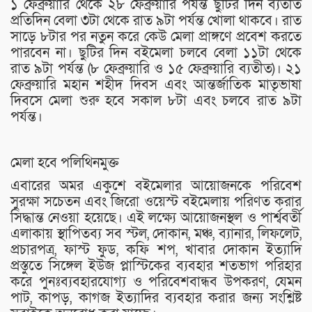
১ ফেব্রুয়ারি থেকে ২৮ ফেব্রুয়ারি পর্যন্ত ছুটির দিন ব্যতীত
প্রতিদিন বেলা ৩টা থেকে রাত ৯টা পর্যন্ত খোলা থাকবে। রাত
সাড়ে ৮টার পর নতুন করে কেউ মেলা প্রাঙ্গণে প্রবেশ করতে
পারবেন না। ছুটির দিন বইমেলা চলবে বেলা ১১টা থেকে
রাত ৯টা পর্যন্ত (৮ ফেব্রুয়ারি ও ১৫ ফেব্রুয়ারি ব্যতীত)। ২১
ফেব্রুয়ারি মহান শহীদ দিবস এবং আন্তর্জাতিক মাতৃভাষা
দিবসে মেলা শুরু হবে সকাল ৮টা এবং চলবে রাত ৯টা
পর্যন্ত।
মেলা হবে পলিথিনমুক্ত
এবারের অমর একুশে বইমেলার আয়োজনকে পরিবেশ
সুরক্ষা সচেতন এবং জিরো ওয়েস্ট বইমেলায় পরিণত করার
সিদ্ধান্ত নেওয়া হয়েছে। এই লক্ষ্যে আয়োজনস্থল ও পার্শ্ববর্তী
এলাকায় স্থাপিতব্য সব স্টল, দোকান, মঞ্চ, ব্যানার, লিফলেট,
প্রচারপত্র, ফাস্ট ফুড, কফি শপ, খাবার দোকান ইত্যাদি
প্রস্তুতে সিঙ্গেল ইউজ প্লাস্টিকের ব্যবহার শতভাগ পরিহার
করে পুনঃব্যবহারযোগ্য ও পরিবেশবান্ধব উপকরণ, যেমন
পাট, কাপড়, কাগজ ইত্যাদির ব্যবহার করার জন্য সংশ্লিষ্ট