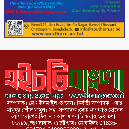
পোরশায় গণঅভ্যুত্থান দিবসে শহিদ ও জুলাই
যোদ্ধাদের সংবর্ধনা।
১১ দলীয় ঐক্য পোরশা উপজেলা শাখার
আয়োজনে ৫ আগস্ট জুলাই অভ্যুত্থানের দ্বিতীয়
বার্ষিকী পালন উপলক্ষে নিতপুর কপালের মোড়ে
মিছিল সমাবেশ অনুষ্ঠিত।
সম্পাদক। মোঃ ইসমাইল হোসেন। নির্বাহী সম্পাদক। মোঃ
মামুনুর রশীদ মামুন। সহ- সম্পাদক।মোঃ আরফাত হোসেন
যোগাযোগের ঠিকানাঃ আল মদিনা টাওয়ার, ৬ষ্ঠ তলা।
৮৮/৮৯, আগরাবাদ/ এ চট্টগ্রাম। মোবাইলঃ 01835-