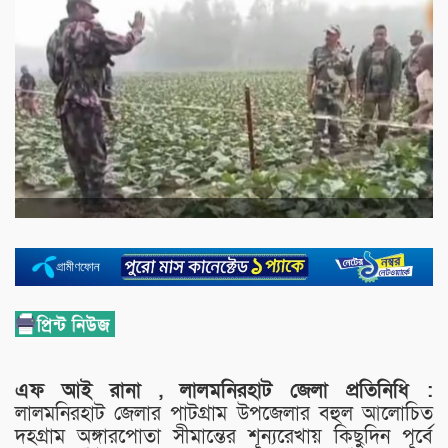
এফ আই রানা , লালমনিরহাট জেলা প্রতিনিধি :
লালমনিরহাট জেলার পাটগ্রাম উপজেলার বহুল আলোচিত
দহগ্রাম অঙ্গারপোতা সীমান্তের শূন্যরেখায় কিছুদিন পূর্বে