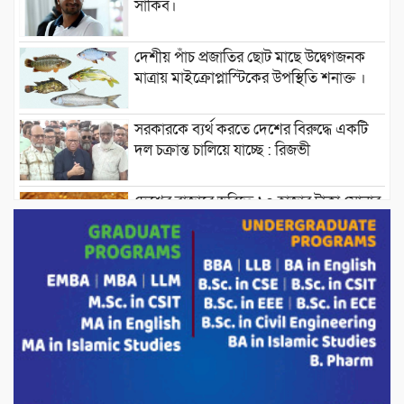
সাকিব।
দেশীয় পাঁচ প্রজাতির ছোট মাছে উদ্বেগজনক
মাত্রায় মাইক্রোপ্লাস্টিকের উপস্থিতি শনাক্ত ।
সরকারকে ব্যর্থ করতে দেশের বিরুদ্ধে একটি
দল চক্রান্ত চালিয়ে যাচ্ছে : রিজভী
দেশের বাজারে ভরিতে ১০ হাজার টাকা সোনার
দাম বাড়ানোর ঘোষণা।
ভারপ্রাপ্ত রাষ্ট্রপতি হাফিজ উদ্দিন আহমদের
সাথে এইচটি বাংলা অনলাইন পোর্টাল ও আইপি
টিভির সম্পাদক মোঃ ইসমাইল হোসেনের
সৌজন্য সাক্ষাৎ।
পাটগ্রামে জুলাই অভ্যুত্থান দিবস উপলক্ষে
১১দলীয় গণ মিছিল ও গণ সমাবেশ অনুষ্ঠিত