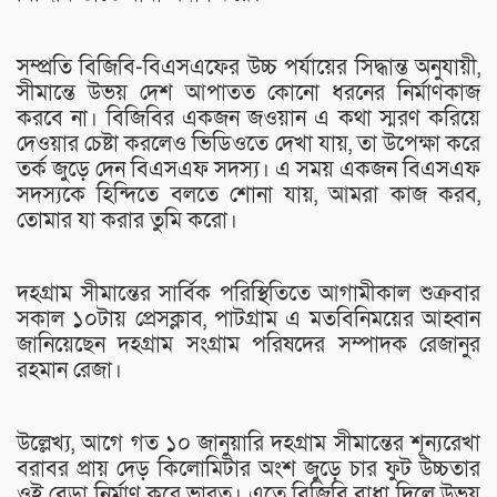
সম্প্রতি বিজিবি-বিএসএফের উচ্চ পর্যায়ের সিদ্ধান্ত অনুযায়ী,
সীমান্তে উভয় দেশ আপাতত কোনো ধরনের নির্মাণকাজ
করবে না। বিজিবির একজন জওয়ান এ কথা স্মরণ করিয়ে
দেওয়ার চেষ্টা করলেও ভিডিওতে দেখা যায়, তা উপেক্ষা করে
তর্ক জুড়ে দেন বিএসএফ সদস্য। এ সময় একজন বিএসএফ
সদস্যকে হিন্দিতে বলতে শোনা যায়, আমরা কাজ করব,
তোমার যা করার তুমি করো।
দহগ্রাম সীমান্তের সার্বিক পরিস্থিতিতে আগামীকাল শুক্রবার
সকাল ১০টায় প্রেসক্লাব, পাটগ্রাম এ মতবিনিময়ের আহ্বান
জানিয়েছেন দহগ্রাম সংগ্রাম পরিষদের সম্পাদক রেজানুর
রহমান রেজা।
উল্লেখ্য, আগে গত ১০ জানুয়ারি দহগ্রাম সীমান্তের শূন্যরেখা
বরাবর প্রায় দেড় কিলোমিটার অংশ জুড়ে চার ফুট উচ্চতার
ওই বেড়া নির্মাণ করে ভারত। এতে বিজিবি বাধা দিলে উভয়