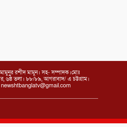
মামুনুর রশীদ মামুন। সহ- সম্পাদক।মোঃ
৬ষ্ঠ তলা। ৮৮/৮৯, আগরাবাদ/ এ চট্টগ্রাম।
ঃ newshtbanglatv@gmail.com