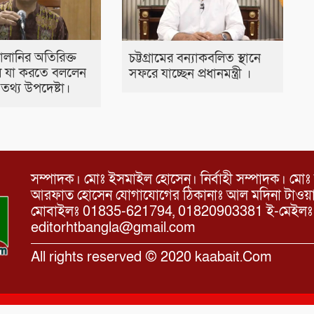
্বালানির অতিরিক্ত
চট্টগ্রামের বন্যাকবলিত স্থানে
 যা করতে বললেন
সফরে যাচ্ছেন প্রধানমন্ত্রী ।
ীর তথ্য উপদেষ্টা।
সম্পাদক। মোঃ ইসমাইল হোসেন। নির্বাহী সম্পাদক। মোঃ 
আরফাত হোসেন যোগাযোগের ঠিকানাঃ আল মদিনা টাওয়ার, 
মোবাইলঃ 01835-621794, 01820903381 ই-মেইল
editorhtbangla@gmail.com
All rights reserved © 2020 kaabait.Com