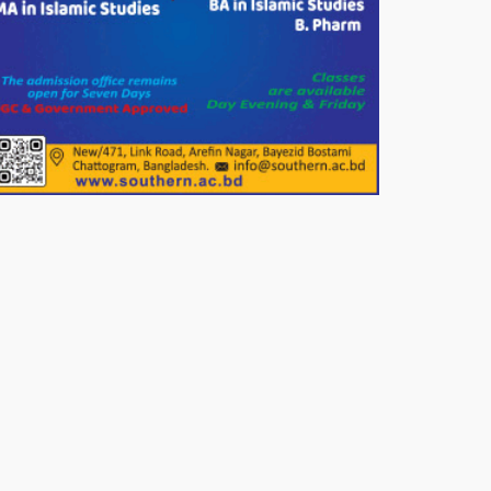
সার্কেলের বৃক্ষরোপণ
মিরপুর-১১ নম্বরে দুর্বৃত্তদের গুলিতে
বিএনপি নেতা গুরুতর আহত
পাটগ্রামে চিকিৎসা সেবায় বীর
মুক্তিযোদ্ধা দবির উদ্দিন ফাউন্ডেশন
পাটগ্রামের দহগ্রাম ইউনিয়নের প্রধান
সড়ক ভেঙ্গে যোগাযোগ বিছিন্ন