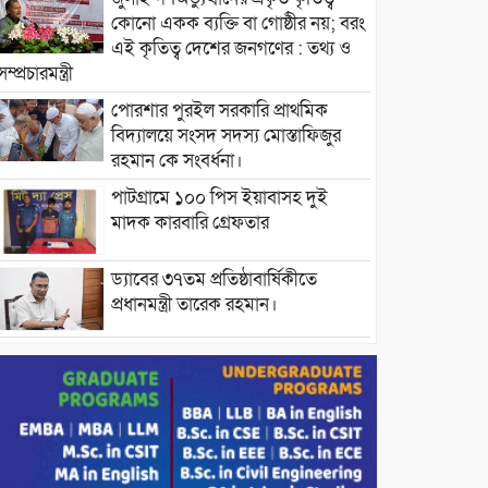
কোনো একক ব্যক্তি বা গোষ্ঠীর নয়; বরং
এই কৃতিত্ব দেশের জনগণের : তথ্য ও
সম্প্রচারমন্ত্রী
পোরশার পুরইল সরকারি প্রাথমিক
বিদ্যালয়ে সংসদ সদস্য মোস্তাফিজুর
রহমান কে সংবর্ধনা।
পাটগ্রামে ১০০ পিস ইয়াবাসহ দুই
মাদক কারবারি গ্রেফতার
ড্যাবের ৩৭তম প্রতিষ্ঠাবার্ষিকীতে
প্রধানমন্ত্রী তারেক রহমান।
চন্দনাইশের হাশিমপুর ৪ নং ওয়ার্ডে
৫’শতাধিক হতদরিদ্র পরিবারের মাঝে
খাদ্যসামগ্রী বিতরণ করেন মনজুর
মোরশেদ
পরিবেশ রক্ষায় পাটগ্রামে ইহসান ইয়ুথ