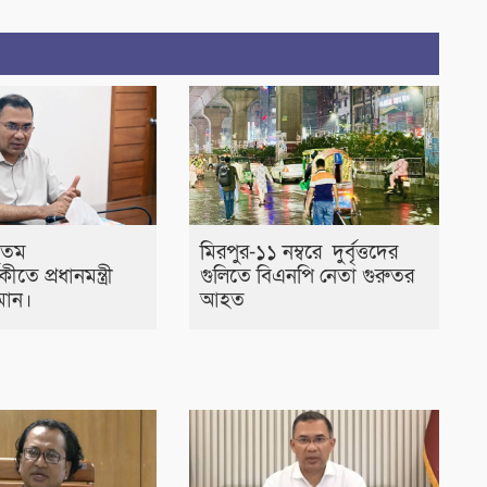
৭তম
মিরপুর-১১ নম্বরে দুর্বৃত্তদের
ষিকীতে প্রধানমন্ত্রী
গুলিতে বিএনপি নেতা গুরুতর
মান।
আহত