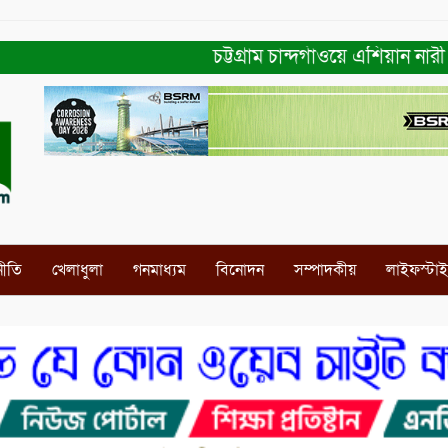
চট্টগ্রাম চান্দগাঁওয়ে এশিয়ান নারী ও 
নীতি
খেলাধুলা
গনমাধ্যম
বিনোদন
সম্পাদকীয়
লাইফস্টা