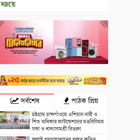
সর্বশেষ
পাঠক প্রিয়
চট্টগ্রাম চান্দগাঁওয়ে এশিয়ান নারী ও
শিশু অধিকার ফাউন্ডেশনের মতবিনিময়
সভা ও খাদ্যসামগ্রী বিতরণ
জুলাই গণঅভ্যুত্থানের প্রকৃত কৃতিত্ব