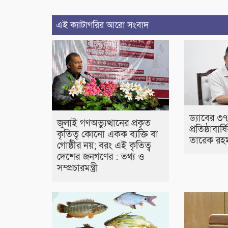
এই ক্যাটাগরির আরো সংবাদ
ড্যাবের ৩
জুলাই গণঅভ্যুত্থানের প্রকৃত
প্রতিষ্ঠাবার্
কৃতিত্ব কোনো একক ব্যক্তি বা
তারেক রহ
গোষ্ঠীর নয়; বরং এই কৃতিত্ব
দেশের জনগণের : তথ্য ও
সম্প্রচারমন্ত্রী