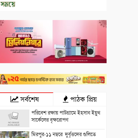
সর্বশেষ
পাঠক প্রিয়
পরিবেশ রক্ষায় পাটগ্রামে ইহসান ইয়ুথ
সার্কেলের বৃক্ষরোপণ
মিরপুর-১১ নম্বরে দুর্বৃত্তদের গুলিতে