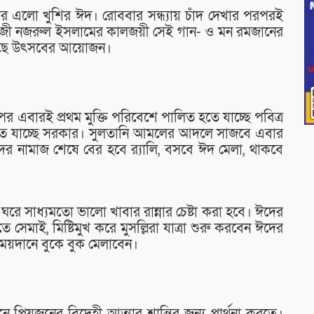
র এলো খুশির ঈদ। রোববার সন্ধ্যায় চাঁদ দেখার পরপরই
াজী নজরুল ইসলামের কালজয়ী সেই গান- ও মন রমজানের
লছে উৎসবের আয়োজন।
র এবারই প্রথম মুক্তি পরিবেশে পালিত হতে যাচ্ছে পবিত্র
তে যাচ্ছে সরকার। সুলতানি আমলের আদলে সাজবে এবার
 নামাজ শেষে বের হবে র‌্যালি, বসবে ঈদ মেলা, থাকবে
ঘরে সাধ্যমতো ভালো খাবার রান্নার চেষ্টা করা হবে। ঈদের
েমাই, মিষ্টিমুখ করে মুসল্লিরা যাত্রা শুরু করবেন ঈদের
য়দানে বুকে বুক মেলাবেন।