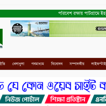
পরিবেশ রক্ষায় পাটগ্রামে ইহসান ইয়ু
নীতি
খেলাধুলা
গনমাধ্যম
বিনোদন
সম্পাদকীয়
লাইফস্টা