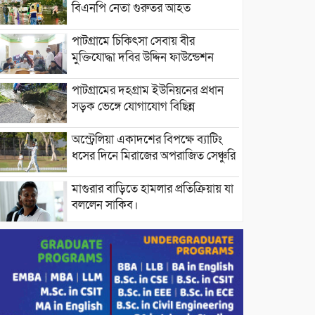
বিএনপি নেতা গুরুতর আহত
পাটগ্রামে চিকিৎসা সেবায় বীর
মুক্তিযোদ্ধা দবির উদ্দিন ফাউন্ডেশন
পাটগ্রামের দহগ্রাম ইউনিয়নের প্রধান
সড়ক ভেঙ্গে যোগাযোগ বিছিন্ন
অস্ট্রেলিয়া একাদশের বিপক্ষে ব্যাটিং
ধসের দিনে মিরাজের অপরাজিত সেঞ্চুরি
মাগুরার বাড়িতে হামলার প্রতিক্রিয়ায় যা
বললেন সাকিব।
দেশীয় পাঁচ প্রজাতির ছোট মাছে
উদ্বেগজনক মাত্রায় মাইক্রোপ্লাস্টিকের
উপস্থিতি শনাক্ত ।
সরকারকে ব্যর্থ করতে দেশের বিরুদ্ধে
একটি দল চক্রান্ত চালিয়ে যাচ্ছে : রিজভী