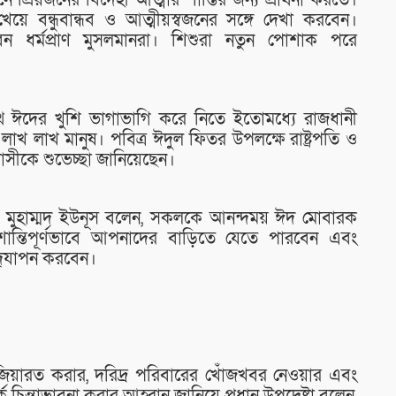
 প্রিয়জনের বিদেহী আত্মার শান্তির জন্য প্রার্থনা করতে।
খেয়ে বন্ধুবান্ধব ও আত্মীয়স্বজনের সঙ্গে দেখা করবেন।
েন ধর্মপ্রাণ মুসলমানরা। শিশুরা নতুন পোশাক পরে
ঈদের খুশি ভাগাভাগি করে নিতে ইতোমধ্যে রাজধানী
লাখ লাখ মানুষ। পবিত্র ঈদুল ফিতর উপলক্ষে রাষ্ট্রপতি ও
বাসীকে শুভেচ্ছা জানিয়েছেন।
 ড. মুহাম্মদ ইউনূস বলেন, সকলকে আনন্দময় ঈদ মোবারক
ন্তিপূর্ণভাবে আপনাদের বাড়িতে যেতে পারবেন এবং
্‌যাপন করবেন।
িয়ারত করার, দরিদ্র পরিবারের খোঁজখবর নেওয়ার এবং