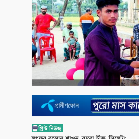
লুৎফুর রহমান শাওন, ব্যুরো চীফ, সিলেটঃ