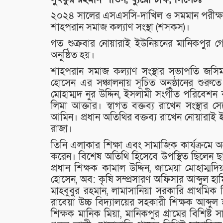
২০২৪ সালের এসএসসি-দাখিল ও সমমান পরীক্ষায় কৃতি
শাহপরান সমাজ কল্যাণ সংস্থা (শসকস)।
গত শুক্রবার নোয়ারাই ইউনিয়নের মানিকপুর গোদ
অনুষ্ঠিত হয়।
শাহপরান সমাজ কল্যাণ সংস্থার সভাপতি জসিম 
হোসেন এর সঞ্চালনায় সূচিত অনুষ্ঠানের শুরু
মোহাম্মদ নুর উদ্দিন, ইসলামী সংগীত পরিবেশন ক
লিমা আক্তার। স্বাগত বক্তব্য রাখেন সংস্থা
আমিন। প্রধান অতিথির বক্তব্য রাখেন নোয়ারাই
রাজা।
তিনি এলাকার শিক্ষা এবং সামাজিক কার্যক্রমে অ
করেন। বিশেষ অতিথি হিসেবে উপস্থিত ছিলেন ছা
প্রধান শিক্ষক কামাল উদ্দিন, জামেয়া মোহাম্মদ
হোসেন, অব: কৃষি সম্প্রসারণ অফিসার আব্দুল হাম
মাহবুবুর রহমান, লামাসানিয়া সরকারি প্রাথমিক
রাবেয়া উচ্চ বিদ্যালয়ের সহকারী শিক্ষক আব্দু
শিক্ষক মানিক মিয়া, মানিকপুর গ্রামের বিশিষ্ট 