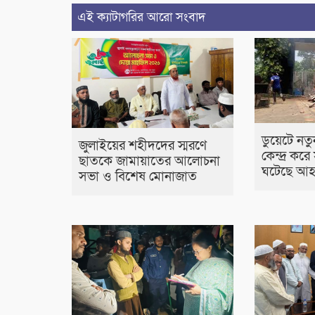
এই ক্যাটাগরির আরো সংবাদ
ডুয়েটে নত
জুলাইয়ের শহীদদের স্মরণে
কেন্দ্র করে
ছাতকে জামায়াতের আলোচনা
ঘটেছে আহত
সভা ও বিশেষ মোনাজাত