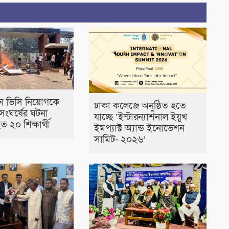
ুন ভিসি নিয়োগকে
ঢাকা কলেজে অনুষ্ঠিত হতে
 সংঘর্ষের ঘটনা
যাচ্ছে ‘ইন্টারন্যাশনাল ইয়ুখ
 ২০ শিক্ষার্থী
ইমপ্যাক্ট অ্যান্ড ইনোভেশন
সামিট- ২০২৬’