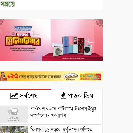
সর্বশেষ
পাঠক প্রিয়
পরিবেশ রক্ষায় পাটগ্রামে ইহসান ইয়ুথ
সার্কেলের বৃক্ষরোপণ
মিরপুর-১১ নম্বরে দুর্বৃত্তদের গুলিতে