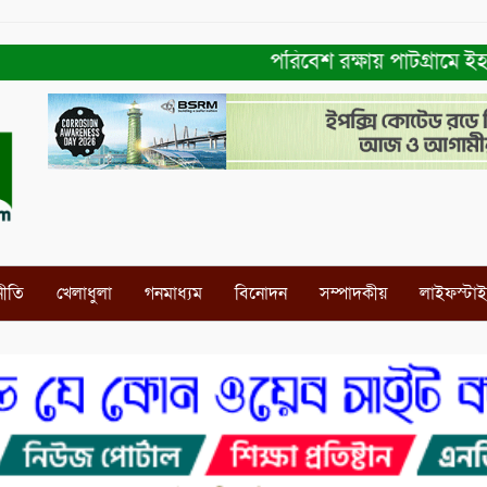
পরিবেশ রক্ষায় পাটগ্রামে ইহসান ইয়
নীতি
খেলাধুলা
গনমাধ্যম
বিনোদন
সম্পাদকীয়
লাইফস্টা