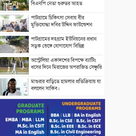
বিএনপি নেতা গুরুতর আহত
পাটগ্রামে চিকিৎসা সেবায় বীর
মুক্তিযোদ্ধা দবির উদ্দিন ফাউন্ডেশন
পাটগ্রামের দহগ্রাম ইউনিয়নের প্রধান
সড়ক ভেঙ্গে যোগাযোগ বিছিন্ন
অস্ট্রেলিয়া একাদশের বিপক্ষে ব্যাটিং
ধসের দিনে মিরাজের অপরাজিত সেঞ্চুরি
মাগুরার বাড়িতে হামলার প্রতিক্রিয়ায় যা
বললেন সাকিব।
দেশীয় পাঁচ প্রজাতির ছোট মাছে
উদ্বেগজনক মাত্রায় মাইক্রোপ্লাস্টিকের
উপস্থিতি শনাক্ত ।
সরকারকে ব্যর্থ করতে দেশের বিরুদ্ধে
একটি দল চক্রান্ত চালিয়ে যাচ্ছে : রিজভী