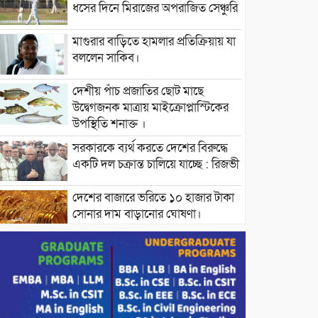
ধসের দিনে মিরাজের অপরাজিত সেঞ্চুরি
মাগুরার বাড়িতে হামলার প্রতিক্রিয়ায় যা
বললেন সাকিব।
দেশীয় পাঁচ প্রজাতির ছোট মাছে
উদ্বেগজনক মাত্রায় মাইক্রোপ্লাস্টিকের
উপস্থিতি শনাক্ত ।
সরকারকে ব্যর্থ করতে দেশের বিরুদ্ধে
একটি দল চক্রান্ত চালিয়ে যাচ্ছে : রিজভী
দেশের বাজারে ভরিতে ১০ হাজার টাকা
সোনার দাম বাড়ানোর ঘোষণা।
ভারপ্রাপ্ত রাষ্ট্রপতি হাফিজ উদ্দিন
আহমদের সাথে এইচটি বাংলা অনলাইন
পোর্টাল ও আইপি টিভির সম্পাদক মোঃ
ইসমাইল হোসেনের সৌজন্য সাক্ষাৎ।