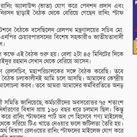
 রানিং অ্যালাউন্স (ভাতা) যোগ করে পেনশন প্রদান এবং
িরসন ছাড়াই বৈঠক থেকে বেরিয়ে গেছেন রানিং স্টাফ
্টেশনে বৈঠকে বসেছিলেন রেলপথ মন্ত্রণালয়ের সচিব মো.
িএনপির চেয়ারপারসনের বিশেষ সহকারীও জাতীয়তাবাদী
াস।
 কক্ষে এই বৈঠক শুরু হয়। বেলা ২টা ৪৫ মিনিটের দিকে
ি সাইদুর রহমান সেখান থেকে বেরিয়ে আসেন।
্ষণ রেলসচিব, মহাপরিচালকের সঙ্গে বৈঠক করেছি। তবে
ই বৈঠক চলাকালীনই আমি চলে আসছি। আমাদের কেন্দ্রীয়
 সঙ্গে আলোচনা করব। তবে আমরা আমাদের কর্মবিরতিতে অনড়
ারী সমিতি জানিয়েছে, কর্মচারীদের অবসরোত্তর ৭৫ শতাংশ
্ধারণের বিধান প্রায় ১৬০ বছর ধরে চলমান ছিল। কিন্তু
ে রানিং স্টাফদের পার্ট অব পে হিসেবে গণ্য মাইলেজ,
 থেকে সরিয়ে টিএ খাতে নেওয়ার ফলে জটিলতা তৈরি হয়।
র অর্থ বিভাগ রেলওয়ের রানিং স্টাফদের মাইলেজ যোগ করে