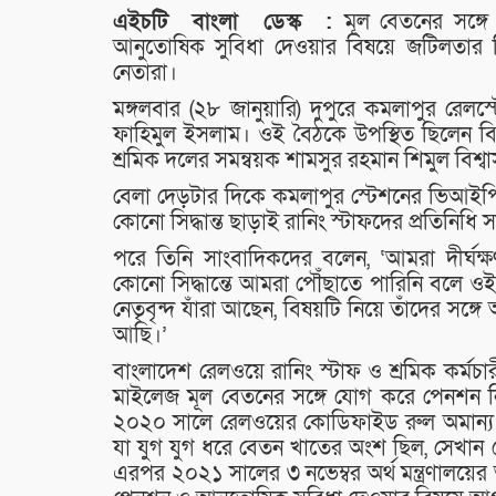
এইচটি
বাংলা
ডেস্ক :
মূল বেতনের সঙ্গে
আনুতোষিক সুবিধা দেওয়ার বিষয়ে জটিলতার ন
নেতারা।
মঙ্গলবার (২৮ জানুয়ারি) দুপুরে কমলাপুর রেলস
ফাহিমুল ইসলাম। ওই বৈঠকে উপস্থিত ছিলেন ব
শ্রমিক দলের সমন্বয়ক শামসুর রহমান শিমুল বিশ্ব
বেলা দেড়টার দিকে কমলাপুর স্টেশনের ভিআইপি
কোনো সিদ্ধান্ত ছাড়াই রানিং স্টাফদের প্রতিনিধ
পরে তিনি সাংবাদিকদের বলেন, ‘আমরা দীর্ঘক
কোনো সিদ্ধান্তে আমরা পৌঁছাতে পারিনি বলে ও
নেতৃবৃন্দ যাঁরা আছেন, বিষয়টি নিয়ে তাঁদের
আছি।’
বাংলাদেশ রেলওয়ে রানিং স্টাফ ও শ্রমিক কর্মচ
মাইলেজ মূল বেতনের সঙ্গে যোগ করে পেনশন নির
২০২০ সালে রেলওয়ের কোডিফাইড রুল অমান্য কর
যা যুগ যুগ ধরে বেতন খাতের অংশ ছিল, সেখান
এরপর ২০২১ সালের ৩ নভেম্বর অর্থ মন্ত্রণালয়ে