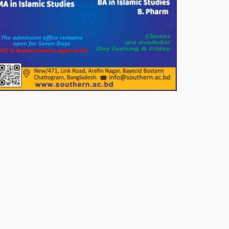
পাটগ্রামে জুলাই অভ্যুত্থান দিবস
উপলক্ষে ১১দলীয় গণ মিছিল ও গণ
সমাবেশ অনুষ্ঠিত
পোরশায় গণঅভ্যুত্থান দিবসে শহিদ ও
জুলাই যোদ্ধাদের সংবর্ধনা।
১১ দলীয় ঐক্য পোরশা উপজেলা শাখার
আয়োজনে ৫ আগস্ট জুলাই অভ্যুত্থানের
দ্বিতীয় বার্ষিকী পালন উপলক্ষে নিতপুর
কপালের মোড়ে মিছিল সমাবেশ অনুষ্ঠিত।