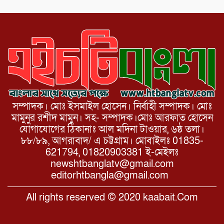
বার্ষিকী পালন উপলক্ষে নিতপুর কপালের মোড়ে
মিছিল সমাবেশ অনুষ্ঠিত।
সম্পাদক। মোঃ ইসমাইল হোসেন। নির্বাহী সম্পাদক। মোঃ
মামুনুর রশীদ মামুন। সহ- সম্পাদক।মোঃ আরফাত হোসেন
যোগাযোগের ঠিকানাঃ আল মদিনা টাওয়ার, ৬ষ্ঠ তলা।
৮৮/৮৯, আগরাবাদ/ এ চট্টগ্রাম। মোবাইলঃ 01835-
621794, 01820903381 ই-মেইলঃ
newshtbanglatv@gmail.com
editorhtbangla@gmail.com
All rights reserved © 2020 kaabait.Com