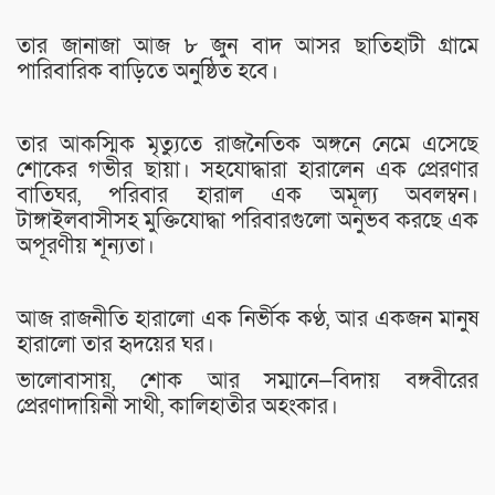
তার জানাজা আজ ৮ জুন বাদ আসর ছাতিহাটী গ্রামে
পারিবারিক বাড়িতে অনুষ্ঠিত হবে।
তার আকস্মিক মৃত্যুতে রাজনৈতিক অঙ্গনে নেমে এসেছে
শোকের গভীর ছায়া। সহযোদ্ধারা হারালেন এক প্রেরণার
বাতিঘর, পরিবার হারাল এক অমূল্য অবলম্বন।
টাঙ্গাইলবাসীসহ মুক্তিযোদ্ধা পরিবারগুলো অনুভব করছে এক
অপূরণীয় শূন্যতা।
আজ রাজনীতি হারালো এক নির্ভীক কণ্ঠ, আর একজন মানুষ
হারালো তার হৃদয়ের ঘর।
ভালোবাসায়, শোক আর সম্মানে—বিদায় বঙ্গবীরের
প্রেরণাদায়িনী সাথী, কালিহাতীর অহংকার।