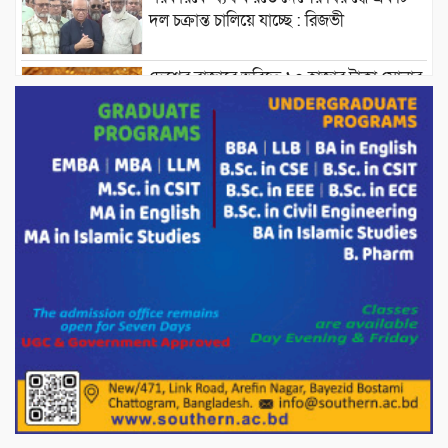
দল চক্রান্ত চালিয়ে যাচ্ছে : রিজভী
দেশের বাজারে ভরিতে ১০ হাজার টাকা সোনার
দাম বাড়ানোর ঘোষণা।
ভারপ্রাপ্ত রাষ্ট্রপতি হাফিজ উদ্দিন আহমদের
সাথে এইচটি বাংলা অনলাইন পোর্টাল ও আইপি
টিভির সম্পাদক মোঃ ইসমাইল হোসেনের
সৌজন্য সাক্ষাৎ।
পাটগ্রামে জুলাই অভ্যুত্থান দিবস উপলক্ষে
১১দলীয় গণ মিছিল ও গণ সমাবেশ অনুষ্ঠিত
পোরশায় গণঅভ্যুত্থান দিবসে শহিদ ও জুলাই
যোদ্ধাদের সংবর্ধনা।
১১ দলীয় ঐক্য পোরশা উপজেলা শাখার
আয়োজনে ৫ আগস্ট জুলাই অভ্যুত্থানের দ্বিতীয়