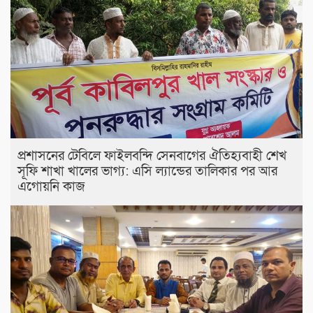
প্রশাসনের টেবিলে ফাইলবন্দি সেনবাগের ঐতিহ্যবাহী শেখ
সূফি শাখা খালের ভাগ্য: এসি ল্যান্ডের তালিকার পর আর
এগোয়নি কাজ