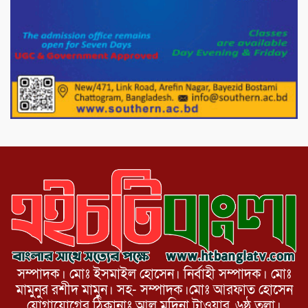
১১দলীয় গণ মিছিল ও গণ সমাবেশ অনুষ্ঠিত
পোরশায় গণঅভ্যুত্থান দিবসে শহিদ ও জুলাই
যোদ্ধাদের সংবর্ধনা।
১১ দলীয় ঐক্য পোরশা উপজেলা শাখার
আয়োজনে ৫ আগস্ট জুলাই অভ্যুত্থানের দ্বিতীয়
বার্ষিকী পালন উপলক্ষে নিতপুর কপালের মোড়ে
মিছিল সমাবেশ অনুষ্ঠিত।
সম্পাদক। মোঃ ইসমাইল হোসেন। নির্বাহী সম্পাদক। মোঃ
মামুনুর রশীদ মামুন। সহ- সম্পাদক।মোঃ আরফাত হোসেন
যোগাযোগের ঠিকানাঃ আল মদিনা টাওয়ার, ৬ষ্ঠ তলা।