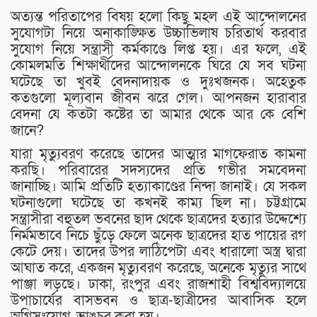
অত্যন্ত পরিতাপের বিষয় হলো কিছু মহল এই আন্দোলনের
সুযোগটা নিয়ে অনাকাঙ্ক্ষিত উচ্চাভিলাষ চরিতার্থ করবার
সুযোগ নিয়ে সন্ত্রাসী কর্মকাণ্ডে লিপ্ত হয়। এর ফলে, এই
কোমলমতি শিক্ষার্থীদের আন্দোলনকে ঘিরে যে সব ঘটনা
ঘটেছে তা খুবই বেদনাদায়ক ও দুঃখজনক। অহেতুক
কতগুলো মূল্যবান জীবন ঝরে গেল। আপনজন হারাবার
বেদনা যে কতটা কষ্টের তা আমার থেকে আর কে বেশি
জানে?
যারা মৃত্যুবরণ করেছে তাদের আত্মার মাগফেরাত কামনা
করছি। পরিবারের সদস্যদের প্রতি গভীর সমবেদনা
জানাচ্ছি। আমি প্রতিটি হত্যাকাণ্ডের নিন্দা জানাই। যে সকল
ঘটনাগুলো ঘটেছে তা কখনই কাম্য ছিল না। চট্টগ্রামে
সন্ত্রাসীরা বহুতল ভবনের ছাদ থেকে ছাত্রদের হত্যার উদ্দেশ্যে
নির্মমভাবে নিচে ছুঁড়ে ফেলে অনেক ছাত্রদের হাত পায়ের রগ
কেটে দেয়। তাদের উপর লাঠিপেটা এবং ধারালো অস্ত্র দ্বারা
আঘাত করে, একজন মৃত্যুবরণ করেছে, অনেকে মৃত্যুর সাথে
পাঞ্জা লড়ছে। ঢাকা, রংপুর এবং রাজশাহী বিশ্ববিদ্যালয়ে
উপাচার্যের বাসভবন ও ছাত্র-ছাত্রীদের আবাসিক হলে
অগ্নিসংযোগ, ভাঙচুর করা হয়।