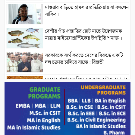
মাগুরার বাড়িতে হামলার প্রতিক্রিয়ায় যা বললেন
সাকিব।
দেশীয় পাঁচ প্রজাতির ছোট মাছে উদ্বেগজনক
মাত্রায় মাইক্রোপ্লাস্টিকের উপস্থিতি শনাক্ত ।
সরকারকে ব্যর্থ করতে দেশের বিরুদ্ধে একটি
দল চক্রান্ত চালিয়ে যাচ্ছে : রিজভী
দেশের বাজারে ভরিতে ১০ হাজার টাকা সোনার
দাম বাড়ানোর ঘোষণা।
ভারপ্রাপ্ত রাষ্ট্রপতি হাফিজ উদ্দিন আহমদের
সাথে এইচটি বাংলা অনলাইন পোর্টাল ও আইপি
টিভির সম্পাদক মোঃ ইসমাইল হোসেনের
সৌজন্য সাক্ষাৎ।
পাটগ্রামে জুলাই অভ্যুত্থান দিবস উপলক্ষে