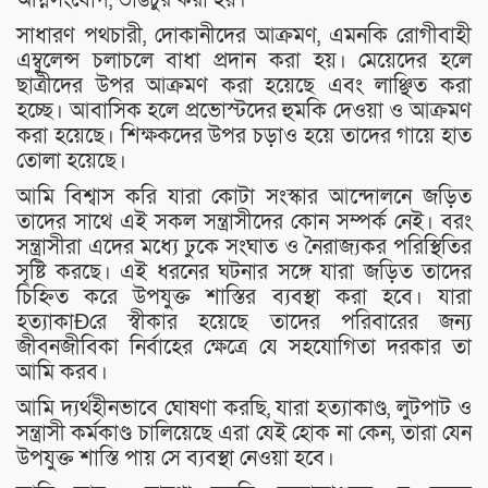
সাধারণ পথচারী, দোকানীদের আক্রমণ, এমনকি রোগীবাহী
এম্বুলেন্স চলাচলে বাধা প্রদান করা হয়। মেয়েদের হলে
ছাত্রীদের উপর আক্রমণ করা হয়েছে এবং লাঞ্ছিত করা
হচ্ছে। আবাসিক হলে প্রভোস্টদের হুমকি দেওয়া ও আক্রমণ
করা হয়েছে। শিক্ষকদের উপর চড়াও হয়ে তাদের গায়ে হাত
তোলা হয়েছে।
আমি বিশ্বাস করি যারা কোটা সংস্কার আন্দোলনে জড়িত
তাদের সাথে এই সকল সন্ত্রাসীদের কোন সম্পর্ক নেই। বরং
সন্ত্রাসীরা এদের মধ্যে ঢুকে সংঘাত ও নৈরাজ্যকর পরিস্থিতির
সৃষ্টি করছে। এই ধরনের ঘটনার সঙ্গে যারা জড়িত তাদের
চিহ্নিত করে উপযুক্ত শাস্তির ব্যবস্থা করা হবে। যারা
হত্যাকাÐের স্বীকার হয়েছে তাদের পরিবারের জন্য
জীবনজীবিকা নির্বাহের ক্ষেত্রে যে সহযোগিতা দরকার তা
আমি করব।
আমি দ্যর্থহীনভাবে ঘোষণা করছি, যারা হত্যাকাণ্ড, লুটপাট ও
সন্ত্রাসী কর্মকাণ্ড চালিয়েছে এরা যেই হোক না কেন, তারা যেন
উপযুক্ত শাস্তি পায় সে ব্যবস্থা নেওয়া হবে।