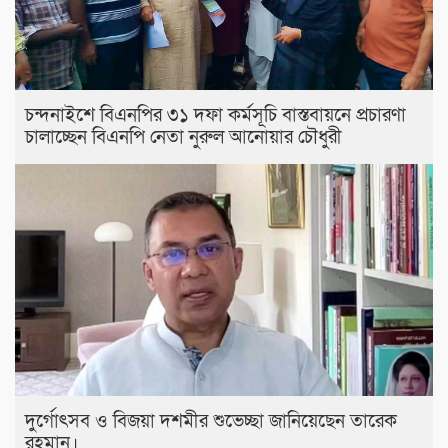
চন্দনাইশে বিএনপির ৩১ দফা কর্মসূচি বাস্তবায়নে প্রচারণা
চালাচ্ছেন বিএনপি নেতা নুরুল আনোয়ার চৌধুরী
দুর্গোৎসব ও বিজয়া দশমীর শুভেচ্ছা জানিয়েছেন তারেক
রহমান।