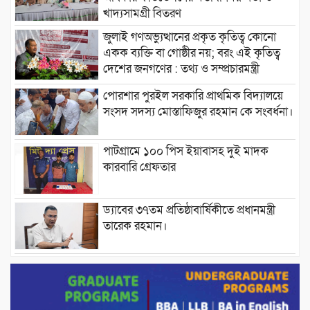
খাদ্যসামগ্রী বিতরণ
জুলাই গণঅভ্যুত্থানের প্রকৃত কৃতিত্ব কোনো
একক ব্যক্তি বা গোষ্ঠীর নয়; বরং এই কৃতিত্ব
দেশের জনগণের : তথ্য ও সম্প্রচারমন্ত্রী
পোরশার পুরইল সরকারি প্রাথমিক বিদ্যালয়ে
সংসদ সদস্য মোস্তাফিজুর রহমান কে সংবর্ধনা।
পাটগ্রামে ১০০ পিস ইয়াবাসহ দুই মাদক
কারবারি গ্রেফতার
ড্যাবের ৩৭তম প্রতিষ্ঠাবার্ষিকীতে প্রধানমন্ত্রী
তারেক রহমান।
চন্দনাইশের হাশিমপুর ৪ নং ওয়ার্ডে ৫’শতাধিক
হতদরিদ্র পরিবারের মাঝে খাদ্যসামগ্রী বিতরণ
করেন মনজুর মোরশেদ