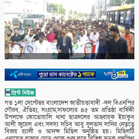
গত ১লা সেপ্টেম্বর বাংলাদেশ জাতীয়তাবাদী -দল বিএনপির
গৌরব, ঐতিহ্য, সংগ্রাম,সাফল্যের ৪৫ তম প্রতিষ্ঠা বার্ষিকী
উপলক্ষে কোতোয়ালি থানা ছাত্রদলের আহ্বায়ক ইয়াকুব
আলী জুয়েল এবং সদস্য সচিব আবু সুলতান সানির নেতৃত্বে
বিজয় র‍্যালী ও আনন্দ মিছিল অনুষ্ঠিত হয়। মিছিলটি
এনায়েত বাজার মোড় থেকে শুরু করে বিভিন্ন সড়ক প্রদক্ষিণ