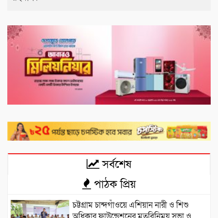
সর্বশেষ
পাঠক প্রিয়
চট্টগ্রাম চান্দগাঁওয়ে এশিয়ান নারী ও শিশু
অধিকার ফাউন্ডেশনের মতবিনিময় সভা ও