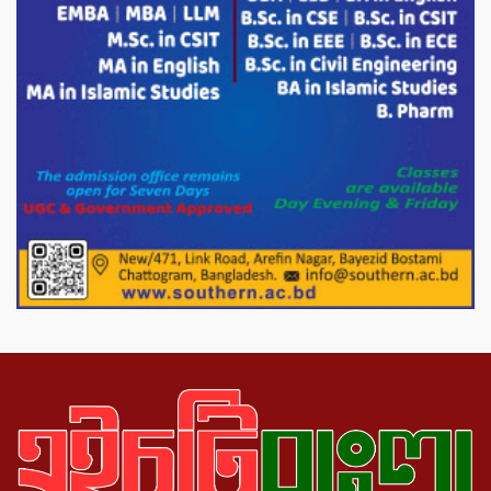
পরিবেশ রক্ষায় পাটগ্রামে ইহসান ইয়ুথ
সার্কেলের বৃক্ষরোপণ
মিরপুর-১১ নম্বরে দুর্বৃত্তদের গুলিতে বিএনপি
নেতা গুরুতর আহত
পাটগ্রামে চিকিৎসা সেবায় বীর মুক্তিযোদ্ধা দবির
উদ্দিন ফাউন্ডেশন
পাটগ্রামের দহগ্রাম ইউনিয়নের প্রধান সড়ক
ভেঙ্গে যোগাযোগ বিছিন্ন