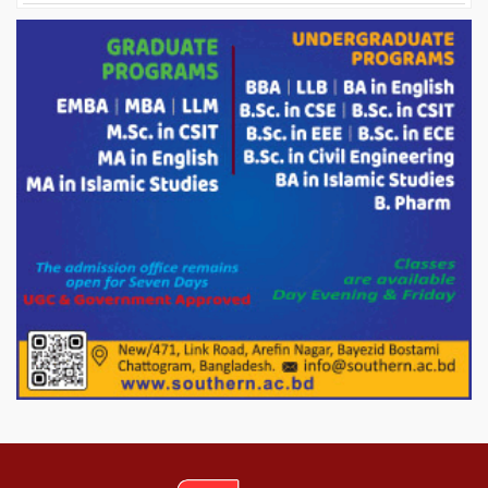
ড্যাবের ৩৭তম প্রতিষ্ঠাবার্ষিকীতে প্রধানমন্ত্রী
তারেক রহমান।
চন্দনাইশের হাশিমপুর ৪ নং ওয়ার্ডে ৫’শতাধিক
হতদরিদ্র পরিবারের মাঝে খাদ্যসামগ্রী বিতরণ
করেন মনজুর মোরশেদ
পরিবেশ রক্ষায় পাটগ্রামে ইহসান ইয়ুথ
সার্কেলের বৃক্ষরোপণ
মিরপুর-১১ নম্বরে দুর্বৃত্তদের গুলিতে বিএনপি
নেতা গুরুতর আহত
পাটগ্রামে চিকিৎসা সেবায় বীর মুক্তিযোদ্ধা দবির
উদ্দিন ফাউন্ডেশন