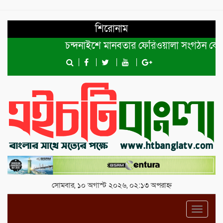
শিরোনাম
চন্দনাইশে মানবতার ফেরিওয়ালা সংগঠন কেন্দ্রীয় ক
সোমবার, ১০ অগাস্ট ২০২৬, ০২:১৩ অপরাহ্ন
Toggl
navig