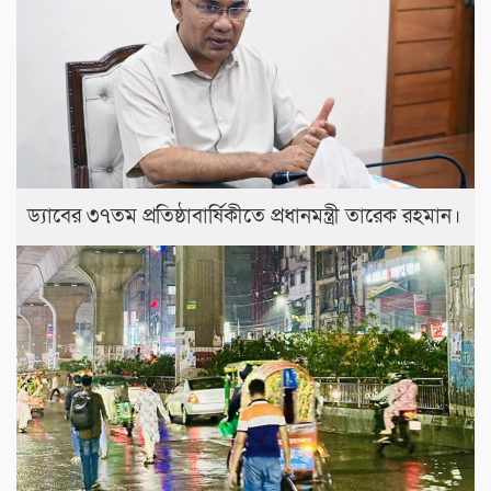
ড্যাবের ৩৭তম প্রতিষ্ঠাবার্ষিকীতে প্রধানমন্ত্রী তারেক রহমান।