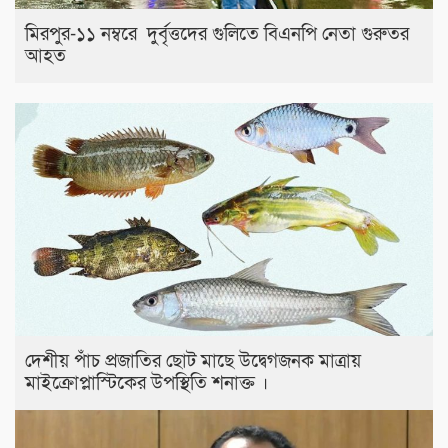
মিরপুর-১১ নম্বরে দুর্বৃত্তদের গুলিতে বিএনপি নেতা গুরুতর
আহত
দেশীয় পাঁচ প্রজাতির ছোট মাছে উদ্বেগজনক মাত্রায়
মাইক্রোপ্লাস্টিকের উপস্থিতি শনাক্ত ।