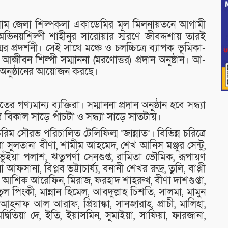
গ্রাম জেলা শিল্পকলা একাডেমির মূল মিলনায়তনে আগামী
 অভিনয়শিল্পী শাহীনুর সারোয়ার স্মরণে জীবদ্দশায় তারই
মের প্রদর্শনী। সেই সাথে মঞ্চে ও চলচ্চিত্রে ব্যাপক ভূমিকা-
আজীবন শিল্পী সম্মাননা (মরণোত্তর) প্রদান অনুষ্ঠান। আ-
দান অনুষ্ঠানের আয়োজন করছে।
 গণ্যমান্য ব্যক্তিরা। সম্মাননা প্রদান অনুষ্ঠান হবে সন্ধ্যা
হবে বিকাল সাড়ে পাঁচটা ও সন্ধ্যা সাড়ে সাতটায়।
ৌরভ পরিচালিত টেলিফিল্ম ‘জান্নাত’। বিভিন্ন চরিত্রে
া সুলতানা বীণা, শামীম আহমেদ, শেখ আনিস মঞ্জুর সেন্টু,
ইয়া পলাশ, ঋতুপর্ণা সেনগুপ্ত, রামিতা ভৌমিক, রূপায়ণ
আফসানা, বিপ্লব ভট্টাচার্য্য, বনানী শেখর রুদ্র, তুলি, বাপ্পী
য়া, আশিক আরেফিন, মিরাজ, ফরহাদ শাহরুখ, বীণা দাশগুপ্তা,
নাতুল পিংকী, মান্নান হিমেল, আবদুল্লাহ চিশতি, সালমা, মামুন
 আহনাফ আল আরাফ, প্রিয়াঙ্কা, সানজারাহ, প্রাচী, মালিহা,
অদ্বিতিয়া দে, ইতি, ইয়াসমিন, সুমাইয়া, সাফিয়া, ফারজানা,