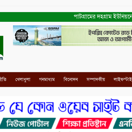
পাটগ্রামের দহগ্রাম ইউনিয়নের প্রধ
নীতি
খেলাধুলা
গনমাধ্যম
বিনোদন
সম্পাদকীয়
লাইফস্টা