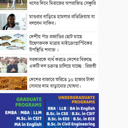
ধসের দিনে মিরাজের অপরাজিত সেঞ্চুরি
মাগুরার বাড়িতে হামলার প্রতিক্রিয়ায় যা
বললেন সাকিব।
দেশীয় পাঁচ প্রজাতির ছোট মাছে
উদ্বেগজনক মাত্রায় মাইক্রোপ্লাস্টিকের
উপস্থিতি শনাক্ত ।
সরকারকে ব্যর্থ করতে দেশের বিরুদ্ধে
একটি দল চক্রান্ত চালিয়ে যাচ্ছে : রিজভী
দেশের বাজারে ভরিতে ১০ হাজার টাকা
সোনার দাম বাড়ানোর ঘোষণা।
ভারপ্রাপ্ত রাষ্ট্রপতি হাফিজ উদ্দিন
আহমদের সাথে এইচটি বাংলা অনলাইন
পোর্টাল ও আইপি টিভির সম্পাদক মোঃ
ইসমাইল হোসেনের সৌজন্য সাক্ষাৎ।