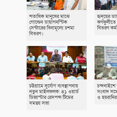
শতাধিক মানুষের মাঝে
হৃদয়ের ডা
গোল্ডেন ডায়াগনস্টিক
কর্ণফুলীতে
সেন্টারের বিনামূল্যে চশমা
বিতরণ কর্মস
বিতরণ।
চট্টগ্রামে দুর্যোগ ব্যবস্থাপনায়
চন্দনাইশে 
নতুন মাইলফলক: ৪১ ওয়ার্ড
সংবাদ সম্ম
ডিজাস্টার রেসপন্স টিমের
ও হয়রানি
সমন্বয় সভা