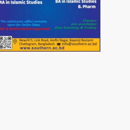
পাটগ্রামে জুলাই অভ্যুত্থান দিবস
উপলক্ষে ১১দলীয় গণ মিছিল ও গণ
সমাবেশ অনুষ্ঠিত
পোরশায় গণঅভ্যুত্থান দিবসে শহিদ ও
জুলাই যোদ্ধাদের সংবর্ধনা।
১১ দলীয় ঐক্য পোরশা উপজেলা শাখার
আয়োজনে ৫ আগস্ট জুলাই অভ্যুত্থানের
দ্বিতীয় বার্ষিকী পালন উপলক্ষে নিতপুর
কপালের মোড়ে মিছিল সমাবেশ অনুষ্ঠিত।