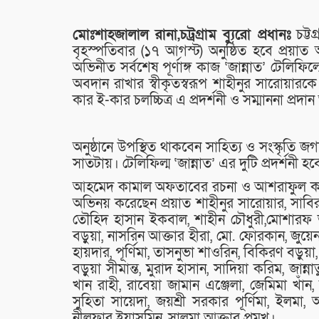
মোঃশাহজালাল রানা,চট্রগ্রাম ব‍্যুরো প্রধানঃ
চট্ট
বৃহস্পতিবার (১৭ আগস্ট) অনুষ্ঠিত হবে প্রয়াত
অভিনীত সর্বশেষ পূর্ণাঙ্গ কাজ ‘জান্নাত’ টেলিফিল্
অবদান রাখার স্বীকৃতস্বরূপ শাহীনুর সারোয়ারকে 
কার ই-কার চলচ্চিত্র এ প্রদর্শনী ও সম্মাননা প্র
অনুষ্ঠানে উপস্থিত থাকবেন সাহিত্য ও সংস্কৃতি জগতের
সাতটায়। টেলিফিল্ম ‘জান্নাত’ এর দুটি প্রদর্শনী 
আহমেদ কামাল অফতাবের রচনা ও আশরাফুল করিম স
অভিনয় করেছেন প্রয়াত শাহীনুর সারোয়ার, সাবির
তৌহিদ হাসান ইকবাল, শাহীন চৌধুরী,মোশারফ ভূঁ
বড়ুয়া, নাসরিন আক্তার হীরা, মো. ফোরকান, জুয়েনা 
হায়দার, পূর্ণিমা, তাসনুভা শাওরিন, বিকিরণ বড়ু
বড়ুয়া সীমান্ত, মুরাদ হাসান, সাদিয়া করিম, জান্
খান রাহী, রাবেয়া জামান এঞ্জেলা, জেমিমা খাঁন,
সুহিতা সায়েদা, জয়শ্রী সরকার পূর্ণিমা, ইলমা, 
নীলুফার ইয়াসমিন, সালমা আক্তার প্রমুখ।