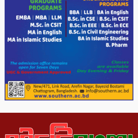
দেশীয় পাঁচ প্রজাতির ছোট মাছে উদ্বেগজনক
মাত্রায় মাইক্রোপ্লাস্টিকের উপস্থিতি শনাক্ত ।
সরকারকে ব্যর্থ করতে দেশের বিরুদ্ধে একটি
দল চক্রান্ত চালিয়ে যাচ্ছে : রিজভী
দেশের বাজারে ভরিতে ১০ হাজার টাকা সোনার
দাম বাড়ানোর ঘোষণা।
ভারপ্রাপ্ত রাষ্ট্রপতি হাফিজ উদ্দিন আহমদের
সাথে এইচটি বাংলা অনলাইন পোর্টাল ও আইপি
টিভির সম্পাদক মোঃ ইসমাইল হোসেনের
সৌজন্য সাক্ষাৎ।