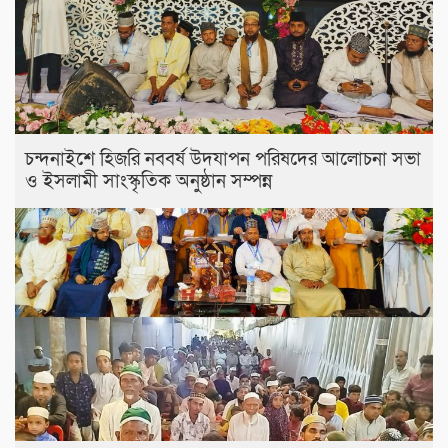
চন্দনাইশে হিজরি নববর্ষ উদযাপন পরিষদের আলোচনা সভা
ও ইসলামী সাংস্কৃতিক অনুষ্ঠান সম্পন্ন