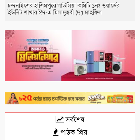
চন্দনাইশের হাশিমপুরে গাউসিয়া কমিটি ১নং ওয়ার্ডের
ইউনিট শাখার ঈদ-এ মিলাদুন্নবী (দ:) মাহফিল
সর্বশেষ
পাঠক প্রিয়