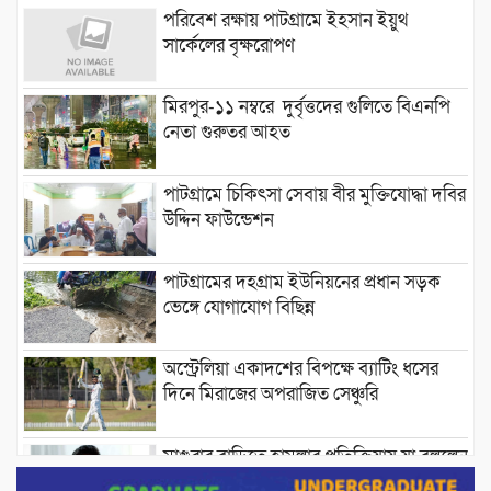
পরিবেশ রক্ষায় পাটগ্রামে ইহসান ইয়ুথ
সার্কেলের বৃক্ষরোপণ
মিরপুর-১১ নম্বরে দুর্বৃত্তদের গুলিতে বিএনপি
নেতা গুরুতর আহত
পাটগ্রামে চিকিৎসা সেবায় বীর মুক্তিযোদ্ধা দবির
উদ্দিন ফাউন্ডেশন
পাটগ্রামের দহগ্রাম ইউনিয়নের প্রধান সড়ক
ভেঙ্গে যোগাযোগ বিছিন্ন
অস্ট্রেলিয়া একাদশের বিপক্ষে ব্যাটিং ধসের
দিনে মিরাজের অপরাজিত সেঞ্চুরি
মাগুরার বাড়িতে হামলার প্রতিক্রিয়ায় যা বললেন
সাকিব।