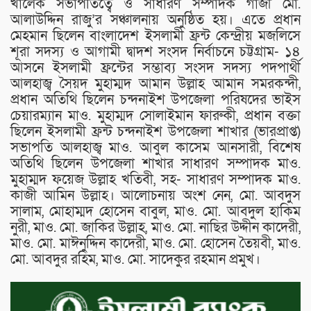
খালেক সভাপতিত্বে ও সাধারণ সম্পাদক গাজী মো.
আলাউদ্দিন রাজু’র সঞ্চালনায় অনুষ্ঠিত হয়। এতে প্রধান
মেহমান ছিলেন বাংলাদেশ ইসলামী ফ্রন্ট কেন্দ্রীয় মজলিসে
শূরা সদস্য ও আগামী দ্বাদশ সংসদ নির্বাচনে চট্টগ্রাম- ১৪
আসনে ইসলামী ফ্রন্টের সম্ভাব্য সংসদ সদস্য পদপার্থী
আলহাজ্ব সৈয়দ মুহাম্মদ আমান উল্লাহ আমান সমরকন্দী,
প্রধান অতিথি ছিলেন চন্দনাইশ উপজেলা পরিষদের ভাইস
চেয়ারম্যান মাও. মুহাম্মদ সোলাইমান ফারুকী, প্রধান বক্তা
ছিলেন ইসলামী ফ্রন্ট চন্দনাইশ উপজেলা শাখার (ভারপ্রাপ্ত)
সভাপতি আলহাজ্ব মাও. আবুল কাসেম আনসারী, বিশেষ
অতিথি ছিলেন উপজেলা শাখার সাধারণ সম্পাদক মাও.
মুহাম্মদ ফয়েজ উল্লাহ খতিবী, সহ- সাধারণ সম্পাদক মাও.
কাজী আমিন উল্লাহ। আলোচনায় অংশ নেন, মো. আবদুস
সালাম, মোহাম্মদ হোসেন বাবুল, মাও. মো. আবদুল হাকিম
নুরী, মাও. মো. জাকির উল্লাহ, মাও. মো. নাছির উদ্দীন কাদেরী,
মাও. মো. মাঈনুদ্দিন কাদেরী, মাও. মো. হোসেন তৈয়বী, মাও.
মো. আবদুর রহিম, মাও. মো. সাদেকুর রহমান প্রমুখ।