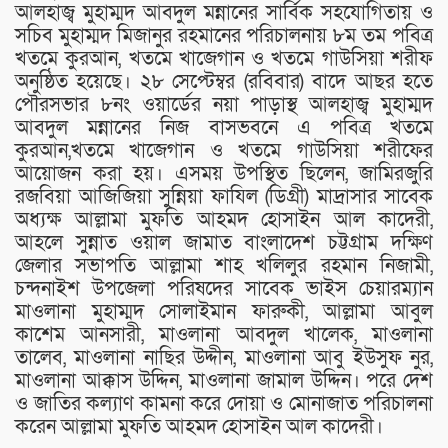
আলহাজ্ব মুহাম্মদ আবদুল মন্নানের সার্বিক সহযোগিতায় ও
সচিব মুহাম্মদ মিজানুর রহমানের পরিচালনায় ৮ম তম পবিত্র
খতমে কুরআন, খতমে খাজেগান ও খতমে গাউসিয়া শরীফ
অনুষ্ঠিত হয়েছে। ২৮ সেপ্টেম্বর (রবিবার) বাদে আছর হতে
পৌরসভার ৮নং ওয়ার্ডের নয়া পাড়াস্থ আলহাজ্ব মুহাম্মদ
আবদুল মন্নানের নিজ বাসভবনে এ পবিত্র খতমে
কুরআন,খতমে খাজেগান ও খতমে গাউসিয়া শরীফের
আয়োজন করা হয়। এসময় উপস্থিত ছিলেন, জামিরজুরি
রজবিয়া আজিজিয়া সুন্নিয়া ফাযিল (ডিগ্রী) মাদ্রাসার সাবেক
অধ্যক্ষ আল্লামা মুফতি আহমদ হোসাইন আল কাদেরী,
আহলে সুন্নাত ওয়াল জামাত বাংলাদেশ চট্টগ্রাম দক্ষিণ
জেলার সভাপতি আল্লামা শাহ খলিলুর রহমান নিজামী,
চন্দনাইশ উপজেলা পরিষদের সাবেক ভাইস চেয়ারম্যান
মাওলানা মুহাম্মদ সোলাইমান ফারুকী, আল্লামা আবুল
কাশেম আনসারী, মাওলানা আবদুল খালেক, মাওলানা
তালেব, মাওলানা নাছির উদ্দীন, মাওলানা আবু ইউসুফ নুর,
মাওলানা আক্কাস উদ্দিন, মাওলানা জামাল উদ্দিন। পরে দেশ
ও জাতির কল্যাণ কামনা করে দোয়া ও মোনাজাত পরিচালনা
করেন আল্লামা মুফতি আহমদ হোসাইন আল কাদেরী।