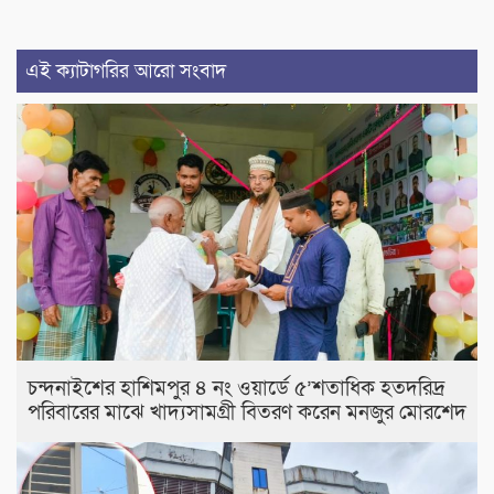
এই ক্যাটাগরির আরো সংবাদ
চন্দনাইশের হাশিমপুর ৪ নং ওয়ার্ডে ৫’শতাধিক হতদরিদ্র
পরিবারের মাঝে খাদ্যসামগ্রী বিতরণ করেন মনজুর মোরশেদ