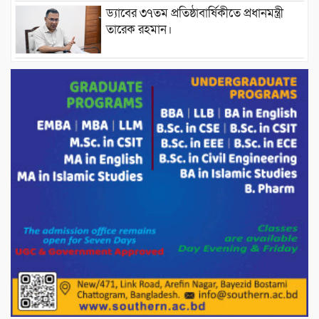
ড্যাবের ৩৭তম প্রতিষ্ঠাবার্ষিকীতে প্রধানমন্ত্রী
তারেক রহমান।
চন্দনাইশের হাশিমপুর ৪ নং ওয়ার্ডে ৫’শতাধিক
হতদরিদ্র পরিবারের মাঝে খাদ্যসামগ্রী বিতরণ
করেন মনজুর মোরশেদ
পরিবেশ রক্ষায় পাটগ্রামে ইহসান ইয়ুথ
সার্কেলের বৃক্ষরোপণ
মিরপুর-১১ নম্বরে দুর্বৃত্তদের গুলিতে বিএনপি
নেতা গুরুতর আহত
পাটগ্রামে চিকিৎসা সেবায় বীর মুক্তিযোদ্ধা দবির
উদ্দিন ফাউন্ডেশন
পাটগ্রামের দহগ্রাম ইউনিয়নের প্রধান সড়ক
ভেঙ্গে যোগাযোগ বিছিন্ন