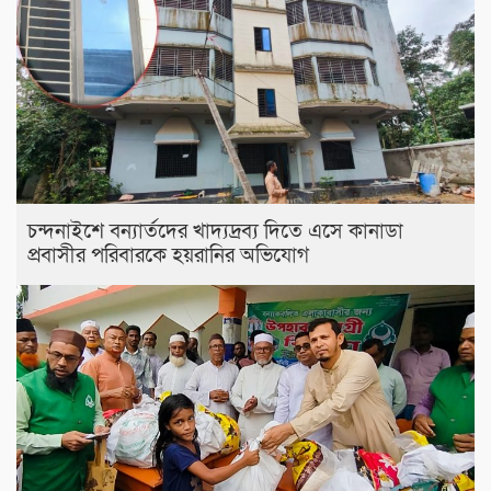
চন্দনাইশে বন্যার্তদের খাদ্যদ্রব্য দিতে এসে কানাডা
প্রবাসীর পরিবারকে হয়রানির অভিযোগ