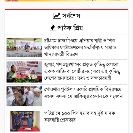
সর্বশেষ
পাঠক প্রিয়
চট্টগ্রাম চান্দগাঁওয়ে এশিয়ান নারী ও শিশু
অধিকার ফাউন্ডেশনের মতবিনিময় সভা ও
খাদ্যসামগ্রী বিতরণ
জুলাই গণঅভ্যুত্থানের প্রকৃত কৃতিত্ব কোনো
একক ব্যক্তি বা গোষ্ঠীর নয়; বরং এই কৃতিত্ব
দেশের জনগণের : তথ্য ও সম্প্রচারমন্ত্রী
পোরশার পুরইল সরকারি প্রাথমিক বিদ্যালয়ে
সংসদ সদস্য মোস্তাফিজুর রহমান কে সংবর্ধনা।
পাটগ্রামে ১০০ পিস ইয়াবাসহ দুই মাদক
কারবারি গ্রেফতার