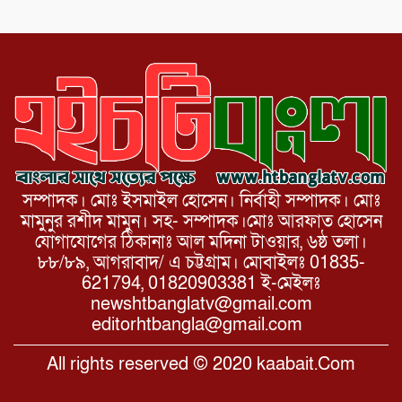
সম্পাদক। মোঃ ইসমাইল হোসেন। নির্বাহী সম্পাদক। মোঃ
মামুনুর রশীদ মামুন। সহ- সম্পাদক।মোঃ আরফাত হোসেন
যোগাযোগের ঠিকানাঃ আল মদিনা টাওয়ার, ৬ষ্ঠ তলা।
৮৮/৮৯, আগরাবাদ/ এ চট্টগ্রাম। মোবাইলঃ 01835-
621794, 01820903381 ই-মেইলঃ
newshtbanglatv@gmail.com
editorhtbangla@gmail.com
All rights reserved © 2020 kaabait.Com