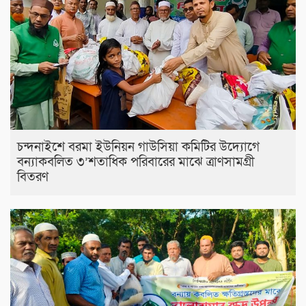
চন্দনাইশে বরমা ইউনিয়ন গাউসিয়া কমিটির উদ্যোগে
বন্যাকবলিত ৩’শতাধিক পরিবারের মাঝে ত্রাণসামগ্রী
বিতরণ