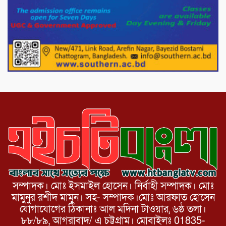
পাটগ্রামে চিকিৎসা সেবায় বীর মুক্তিযোদ্ধা দবির
উদ্দিন ফাউন্ডেশন
পাটগ্রামের দহগ্রাম ইউনিয়নের প্রধান সড়ক
ভেঙ্গে যোগাযোগ বিছিন্ন
সম্পাদক। মোঃ ইসমাইল হোসেন। নির্বাহী সম্পাদক। মোঃ
মামুনুর রশীদ মামুন। সহ- সম্পাদক।মোঃ আরফাত হোসেন
যোগাযোগের ঠিকানাঃ আল মদিনা টাওয়ার, ৬ষ্ঠ তলা।
৮৮/৮৯, আগরাবাদ/ এ চট্টগ্রাম। মোবাইলঃ 01835-