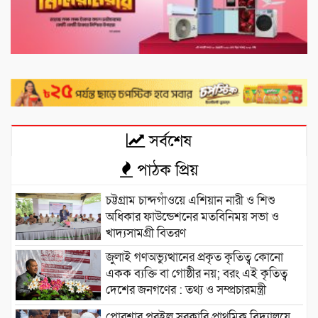
সর্বশেষ
পাঠক প্রিয়
চট্টগ্রাম চান্দগাঁওয়ে এশিয়ান নারী ও শিশু
অধিকার ফাউন্ডেশনের মতবিনিময় সভা ও
খাদ্যসামগ্রী বিতরণ
জুলাই গণঅভ্যুত্থানের প্রকৃত কৃতিত্ব কোনো
একক ব্যক্তি বা গোষ্ঠীর নয়; বরং এই কৃতিত্ব
দেশের জনগণের : তথ্য ও সম্প্রচারমন্ত্রী
পোরশার পুরইল সরকারি প্রাথমিক বিদ্যালয়ে