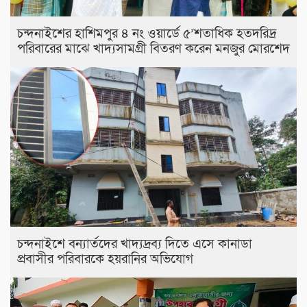
চন্দনাইশের হাশিমপুর ৪ নং ওয়ার্ডে ৫’শতাধিক হতদরিদ্র
পরিবারের মাঝে খাদ্যসামগ্রী বিতরণ করেন মনজুর মোরশেদ
চন্দনাইশে বন্যার্তদের খাদ্যদ্রব্য দিতে এসে কানাডা
প্রবাসীর পরিবারকে হয়রানির অভিযোগ