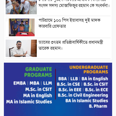
সংসদ সদস্য মোস্তাফিজুর রহমান কে সংবর্ধনা।
পাটগ্রামে ১০০ পিস ইয়াবাসহ দুই মাদক
কারবারি গ্রেফতার
ড্যাবের ৩৭তম প্রতিষ্ঠাবার্ষিকীতে প্রধানমন্ত্রী
তারেক রহমান।
চন্দনাইশের হাশিমপুর ৪ নং ওয়ার্ডে ৫’শতাধিক
হতদরিদ্র পরিবারের মাঝে খাদ্যসামগ্রী বিতরণ
করেন মনজুর মোরশেদ
পরিবেশ রক্ষায় পাটগ্রামে ইহসান ইয়ুথ
সার্কেলের বৃক্ষরোপণ
মিরপুর-১১ নম্বরে দুর্বৃত্তদের গুলিতে বিএনপি
নেতা গুরুতর আহত