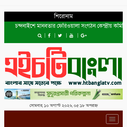
শিরোনাম
চন্দনাইশে মানবতার ফেরিওয়ালা সংগঠন কেন্দ্রীয় কমিটির প্রধান
সোমবার, ১০ অগাস্ট ২০২৬, ০৫:১৮ অপরাহ্ন
Toggl
navig