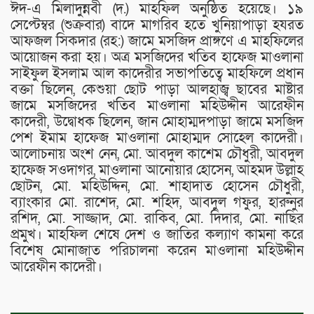
ঈদ-এ মিলাদুন্নবী (দ.) মাহফিল অনুষ্ঠিত হয়েছে। ১৯
সেপ্টেম্বর (শুক্রবার) বাদে মাগরিব হতে খুনিয়াপাড়া হযরত
আফজল সিকদার (রহ:) জামে মসজিদ প্রাঙ্গণে এ মাহফিলের
আয়োজন করা হয়। অত্র মসজিদের খতিব হাফেজ মাওলানা
সাইফুল ইসলাম আল কাদেরীর সভাপতিত্বে মাহফিলে প্রধান
বক্তা ছিলেন, কেশুয়া ছোট পাড়া আলহাজ্ব ছাবের মাষ্টার
জামে মসজিদের খতিব মাওলানা মহিউদ্দীন আরেফীন
কাদেরী, উদ্বোধক ছিলেন, জান মোহাম্মদপাড়া জামে মসজিদ
পেশ ইমাম হাফেজ মাওলানা মোহাম্মদ সোহেল কাদেরী।
আলোচনায় অংশ নেন, মো. আবদুল কাশেম চৌধুরী, আবদুল
হাফেজ সওদাগর, মাওলানা আনোয়ার হোসেন, আহমদ উল্লাহ
ছোটন, মো. মহিউদ্দিন, মো. শাহাদাত হোসেন চৌধুরী,
ব্যাংকার মো. রাশেদ, মো. শহিদ, আবদুল গফুর, হারুনুর
রশিদ, মো. সাজ্জাদ, মো. রাকিব, মো. দিদার, মো. নাছির
প্রমুখ। মাহফিল শেষে দেশ ও জাতির কল্যাণ কামনা করে
বিশেষ মোনাজাত পরিচালনা করেন মাওলানা মহিউদ্দীন
আরেফীন কাদেরী।