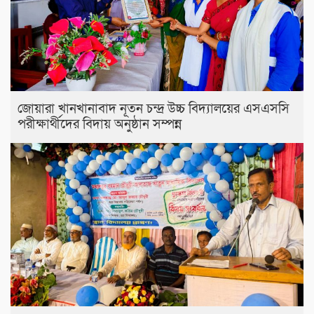
জোয়ারা খানখানাবাদ নূতন চন্দ্র উচ্চ বিদ্যালয়ের এসএসসি
পরীক্ষার্থীদের বিদায় অনুষ্ঠান সম্পন্ন