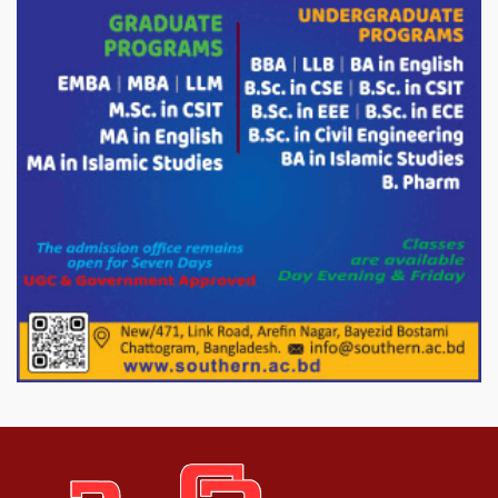
তারেক রহমান।
চন্দনাইশের হাশিমপুর ৪ নং ওয়ার্ডে ৫’শতাধিক
হতদরিদ্র পরিবারের মাঝে খাদ্যসামগ্রী বিতরণ
করেন মনজুর মোরশেদ
পরিবেশ রক্ষায় পাটগ্রামে ইহসান ইয়ুথ
সার্কেলের বৃক্ষরোপণ
মিরপুর-১১ নম্বরে দুর্বৃত্তদের গুলিতে বিএনপি
নেতা গুরুতর আহত
পাটগ্রামে চিকিৎসা সেবায় বীর মুক্তিযোদ্ধা দবির
উদ্দিন ফাউন্ডেশন