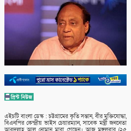
এইচটি বাংলা ডেস্ক : চট্টগ্রামের কৃতি সন্তান, বীর মুক্তিযোদ্ধা,
বিএনপির কেন্দ্রীয় ভাইস চেয়ারম্যান, সাবেক মন্ত্রী জননেতা
আবদুল্লাহ আল নোমান মারা গেছেন। আজ মঙ্গলবার (২৫