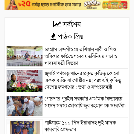
সর্বশেষ
পাঠক প্রিয়
চট্টগ্রাম চান্দগাঁওয়ে এশিয়ান নারী ও শিশু
অধিকার ফাউন্ডেশনের মতবিনিময় সভা ও
খাদ্যসামগ্রী বিতরণ
জুলাই গণঅভ্যুত্থানের প্রকৃত কৃতিত্ব কোনো
একক ব্যক্তি বা গোষ্ঠীর নয়; বরং এই কৃতিত্ব
দেশের জনগণের : তথ্য ও সম্প্রচারমন্ত্রী
পোরশার পুরইল সরকারি প্রাথমিক বিদ্যালয়ে
সংসদ সদস্য মোস্তাফিজুর রহমান কে সংবর্ধনা।
পাটগ্রামে ১০০ পিস ইয়াবাসহ দুই মাদক
কারবারি গ্রেফতার