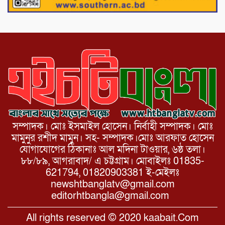
ভেঙ্গে যোগাযোগ বিছিন্ন
সম্পাদক। মোঃ ইসমাইল হোসেন। নির্বাহী সম্পাদক। মোঃ
মামুনুর রশীদ মামুন। সহ- সম্পাদক।মোঃ আরফাত হোসেন
যোগাযোগের ঠিকানাঃ আল মদিনা টাওয়ার, ৬ষ্ঠ তলা।
৮৮/৮৯, আগরাবাদ/ এ চট্টগ্রাম। মোবাইলঃ 01835-
621794, 01820903381 ই-মেইলঃ
newshtbanglatv@gmail.com
editorhtbangla@gmail.com
All rights reserved © 2020 kaabait.Com