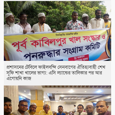
প্রশাসনের টেবিলে ফাইলবন্দি সেনবাগের ঐতিহ্যবাহী শেখ
সূফি শাখা খালের ভাগ্য: এসি ল্যান্ডের তালিকার পর আর
এগোয়নি কাজ