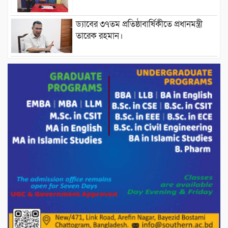
ড্যাবের ৩৭তম প্রতিষ্ঠাবার্ষিকীতে প্রধানমন্ত্রী
তারেক রহমান।
চন্দনাইশের হাশিমপুর ৪ নং ওয়ার্ডে ৫’শতাধিক
হতদরিদ্র পরিবারের মাঝে খাদ্যসামগ্রী বিতরণ
করেন মনজুর মোরশেদ
পরিবেশ রক্ষায় পাটগ্রামে ইহসান ইয়ুথ
সার্কেলের বৃক্ষরোপণ
মিরপুর-১১ নম্বরে দুর্বৃত্তদের গুলিতে বিএনপি
নেতা গুরুতর আহত
পাটগ্রামে চিকিৎসা সেবায় বীর মুক্তিযোদ্ধা দবির
উদ্দিন ফাউন্ডেশন
পাটগ্রামের দহগ্রাম ইউনিয়নের প্রধান সড়ক