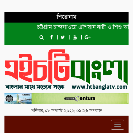
শিরোনাম
চট্টগ্রাম চান্দগাঁওয়ে এশিয়ান নারী ও শিশু অধিকা
শনিবার, ০৮ অগাস্ট ২০২৬, ০৯:২৬ অপরাহ্ন
Toggl
navig