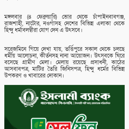
মঙ্গলবার (৪ ফেব্রুয়ারি) ভোর থেকে চাঁপাইনবাবগঞ্জ,
রাজশাহী, নাটোর, নওগাঁসহ দেশের বিভিন্ন এলাকা থেকে
হিন্দু ধর্মাবলম্বীরা যোগ দেন এ উৎসবে।
সরেজমিনে গিয়ে দেখা যায়, তর্ত্তিপুরে সকাল থেকে চলছে
ধর্মীয় আলোচনা, কীর্তনসহ নানা আয়োজন। উৎসবকে ঘিরে
বসেছে গ্রামীণ মেলা। মেলায় রয়েছে প্রসাধনী, কাঠের
আসবাবপত্র, মাটির তৈরি জিনিসপত্র, হিন্দু ধর্মের বিভিন্ন
উপকরণ ও খাবারের দোকান।