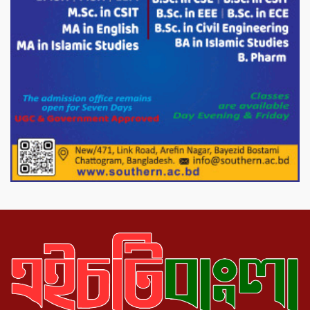
সাথে এইচটি বাংলা অনলাইন পোর্টাল ও আইপি
টিভির সম্পাদক মোঃ ইসমাইল হোসেনের
সৌজন্য সাক্ষাৎ।
পাটগ্রামে জুলাই অভ্যুত্থান দিবস উপলক্ষে
১১দলীয় গণ মিছিল ও গণ সমাবেশ অনুষ্ঠিত
পোরশায় গণঅভ্যুত্থান দিবসে শহিদ ও জুলাই
যোদ্ধাদের সংবর্ধনা।
১১ দলীয় ঐক্য পোরশা উপজেলা শাখার
আয়োজনে ৫ আগস্ট জুলাই অভ্যুত্থানের দ্বিতীয়
বার্ষিকী পালন উপলক্ষে নিতপুর কপালের মোড়ে
মিছিল সমাবেশ অনুষ্ঠিত।