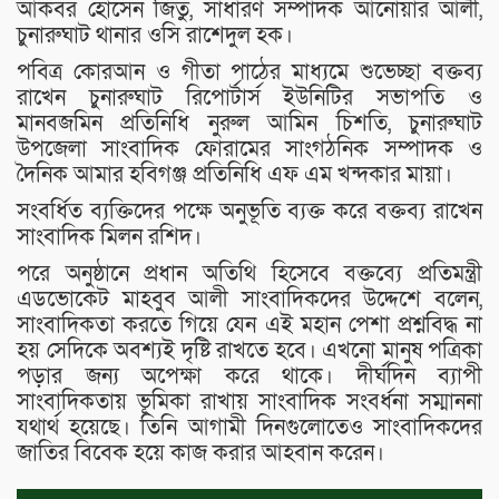
আকবর হোসেন জিতু, সাধারণ সম্পাদক আনোয়ার আলী,
চুনারুঘাট থানার ওসি রাশেদুল হক।
পবিত্র কোরআন ও গীতা পাঠের মাধ্যমে শুভেচ্ছা বক্তব্য
রাখেন চুনারুঘাট রিপোর্টার্স ইউনিটির সভাপতি ও
মানবজমিন প্রতিনিধি নুরুল আমিন চিশতি, চুনারুঘাট
উপজেলা সাংবাদিক ফোরামের সাংগঠনিক সম্পাদক ও
দৈনিক আমার হবিগঞ্জ প্রতিনিধি এফ এম খন্দকার মায়া।
সংবর্ধিত ব্যক্তিদের পক্ষে অনুভূতি ব্যক্ত করে বক্তব্য রাখেন
সাংবাদিক মিলন রশিদ।
পরে অনুষ্ঠানে প্রধান অতিথি হিসেবে বক্তব্যে প্রতিমন্ত্রী
এডভোকেট মাহবুব আলী সাংবাদিকদের উদ্দেশে বলেন,
সাংবাদিকতা করতে গিয়ে যেন এই মহান পেশা প্রশ্নবিদ্ধ না
হয় সেদিকে অবশ্যই দৃষ্টি রাখতে হবে। এখনো মানুষ পত্রিকা
পড়ার জন্য অপেক্ষা করে থাকে। দীর্ঘদিন ব্যাপী
সাংবাদিকতায় ভূমিকা রাখায় সাংবাদিক সংবর্ধনা সম্মাননা
যথার্থ হয়েছে। তিনি আগামী দিনগুলোতেও সাংবাদিকদের
জাতির বিবেক হয়ে কাজ করার আহবান করেন।