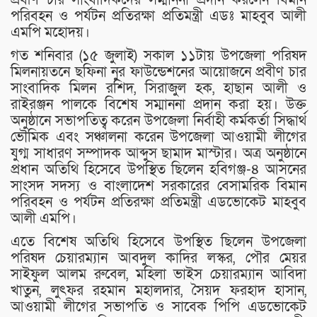
পরিবহন ও পর্যটন প্রতিরক্ষা প্রতিমন্ত্রী এডঃ মাহবুব আলী
এমপি মহোদয়।
গত শনিবার (১৫ জুলাই) সকাল ১১টায় উপজেলা পরিষদ
মিলনায়তনে ছফিনা নুর ফাউন্ডেশনের আয়োজনে প্রবীণ চার
সাংবাদিক মিলন রশিদ, সিরাজুল হক, হাছান আলী ও
রাইরঞ্জন পালকে বিশেষ সম্মাননা প্রদান করা হয়। উক্ত
অনুষ্ঠানে সভাপতিত্ব করেন উপজেলা নির্বাহী কর্মকর্তা সিদ্ধার্থ
ভৌমিক এবং সঞ্চালনা করেন উপজেলা আওয়ামী লীগের
যুগ্ম সাধারণ সম্পাদক আব্দুস ছামাদ মাস্টার। অত্র অনুষ্ঠানে
প্রধান অতিথি হিসেবে উপস্থিত ছিলেন হবিগঞ্জ-৪ আসনের
সাংসদ সদস্য ও বাংলাদেশ সরকারের বেসামরিক বিমান
পরিবহন ও পর্যটন প্রতিরক্ষা প্রতিমন্ত্রী এডভোকেট মাহবুব
আলী এমপি।
এতে বিশেষ অতিথি হিসেবে উপস্থিত ছিলেন উপজেলা
পরিষদ চেয়ারম্যান আবদুল কাদির লস্কর, পৌর মেয়র
সাইফুল আলম রুবেল, মহিলা ভাইস চেয়ারম্যান আবিদা
খাতুন, লুৎফর রহমান মহালদার, সৈয়দ ফরহাদ হাসান,
আওয়ামী লীগের সভাপতি ও সাবেক পিপি এডভোকেট