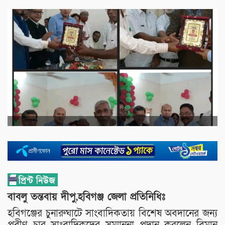
বাবলু তন্তবায় দীপু,হবিগঞ্জ জেলা প্রতিনিধিঃ
হবিগঞ্জের চুনারুঘাটে সাংবাদিকতায় বিশেষ অবদানের জন্য
প্রবীণ চার সাংবাদিকদের সম্মাননা প্রদান করলেন বিমান