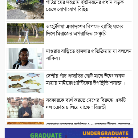
পাটগ্রামের দহগ্রাম ইউনিয়নের প্রধান সড়ক
ভেঙ্গে যোগাযোগ বিছিন্ন
অস্ট্রেলিয়া একাদশের বিপক্ষে ব্যাটিং ধসের
দিনে মিরাজের অপরাজিত সেঞ্চুরি
মাগুরার বাড়িতে হামলার প্রতিক্রিয়ায় যা বললেন
সাকিব।
দেশীয় পাঁচ প্রজাতির ছোট মাছে উদ্বেগজনক
মাত্রায় মাইক্রোপ্লাস্টিকের উপস্থিতি শনাক্ত ।
সরকারকে ব্যর্থ করতে দেশের বিরুদ্ধে একটি
দল চক্রান্ত চালিয়ে যাচ্ছে : রিজভী
দেশের বাজারে ভরিতে ১০ হাজার টাকা সোনার
দাম বাড়ানোর ঘোষণা।