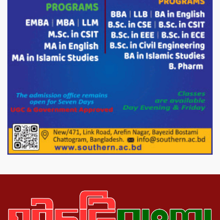
ভারপ্রাপ্ত রাষ্ট্রপতি হাফিজ উদ্দিন আহমদের
সাথে এইচটি বাংলা অনলাইন পোর্টাল ও আইপি
টিভির সম্পাদক মোঃ ইসমাইল হোসেনের
সৌজন্য সাক্ষাৎ।
পাটগ্রামে জুলাই অভ্যুত্থান দিবস উপলক্ষে
১১দলীয় গণ মিছিল ও গণ সমাবেশ অনুষ্ঠিত
পোরশায় গণঅভ্যুত্থান দিবসে শহিদ ও জুলাই
যোদ্ধাদের সংবর্ধনা।
১১ দলীয় ঐক্য পোরশা উপজেলা শাখার
আয়োজনে ৫ আগস্ট জুলাই অভ্যুত্থানের দ্বিতীয়
বার্ষিকী পালন উপলক্ষে নিতপুর কপালের মোড়ে
মিছিল সমাবেশ অনুষ্ঠিত।