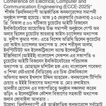
Conference on Electrical, Computer and
Communication Engineering (ECCE-2025)”
শীর্ষক তিনদিনব্যাপী আন্তর্জাতিক কনফারেন্সের সমাপনী
অনুষ্ঠান সম্পন্ন হয়েছে। আজ ১৩ ফেব্রুয়ারি (শুক্রবার) ২০২৫
খ্রি: বিকাল ৫.০০ ঘটিকায় চুয়েটের আইটি বিজনেস
ইনকিউবেটরে আয়োজিত উক্ত সমাপনী অনুষ্ঠানে গেস্ট অব
অনার ছিলেন চুয়েটের ভারপ্রাপ্ত ভাইস-চ্যান্সেলর অধ্যাপক
ড. সুদীপ কুমার পাল। এতে বিশেষ অতিথি ছিলেন কুয়েটের
প্রো ভাইস-চ্যান্সেলর অধ্যাপক ড. শেখ শরীফুল আলম,
ইনস্টিটিউট অব ইলেকট্রিক্যাল অ্যান্ড ইলেকট্রনিক্স
ইঞ্জিনিয়ার্স (আইইই) বাংলাদেশ সেকশন এর সভাপতি ও
চুয়েটের আইটি বিজনেস ইনকিউবেটরের পরিচালক
অধ্যাপক ড. মোহাম্মদ মশিউল হক এবং বাংলাদেশ গবেষণা
ও শিক্ষা নেটওয়ার্ক (বিডিরেন) এর চিফ টেকনিক্যাল
অফিসার জনাব ইখলাস উদ্দিন আহমেদ। কনফারেন্স টিপিসি
চেয়ার ও ইইই বিভাগের অধ্যাপক ড. মোঃ রুবাইয়াৎ
তানভীর হোসেন এর সভাপতিত্বে অনুষ্ঠান সঞ্চালনা করেন
তড়িৎ ও ইলেকট্রনিক কৌশল বিভাগের সহকারী অধ্যাপক
জনাব জোবাইদা আখতার ।
উল্লেখ্য, তিনদিনব্যাপী এই আর্ন্তজাতিক কনফারেন্সে সর্বমোট