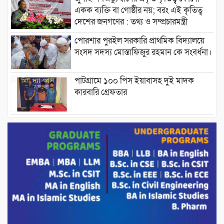
একক ব্যক্তি বা গোষ্ঠীর নয়; বরং এই কৃতিত্ব
দেশের জনগণের : তথ্য ও সম্প্রচারমন্ত্রী
পোরশার পুরইল সরকারি প্রাথমিক বিদ্যালয়ে
সংসদ সদস্য মোস্তাফিজুর রহমান কে সংবর্ধনা।
পাটগ্রামে ১০০ পিস ইয়াবাসহ দুই মাদক
কারবারি গ্রেফতার
ড্যাবের ৩৭তম প্রতিষ্ঠাবার্ষিকীতে প্রধানমন্ত্রী
তারেক রহমান।
চন্দনাইশের হাশিমপুর ৪ নং ওয়ার্ডে ৫’শতাধিক
হতদরিদ্র পরিবারের মাঝে খাদ্যসামগ্রী বিতরণ
করেন মনজুর মোরশেদ
পরিবেশ রক্ষায় পাটগ্রামে ইহসান ইয়ুথ
সার্কেলের বৃক্ষরোপণ