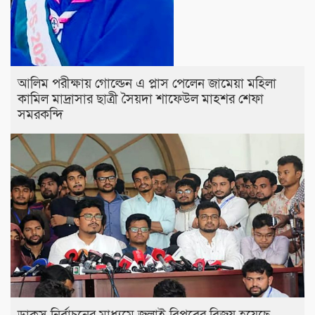
আলিম পরীক্ষায় গোল্ডেন এ প্লাস পেলেন জামেয়া মহিলা
কামিল মাদ্রাসার ছাত্রী সৈয়দা শাফেউল মাহশর শেফা
সমরকন্দি