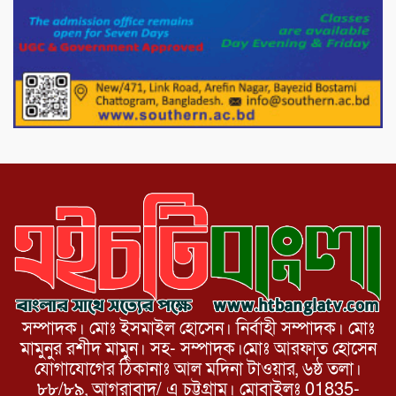
মিরপুর-১১ নম্বরে দুর্বৃত্তদের গুলিতে বিএনপি
নেতা গুরুতর আহত
পাটগ্রামে চিকিৎসা সেবায় বীর মুক্তিযোদ্ধা দবির
উদ্দিন ফাউন্ডেশন
সম্পাদক। মোঃ ইসমাইল হোসেন। নির্বাহী সম্পাদক। মোঃ
মামুনুর রশীদ মামুন। সহ- সম্পাদক।মোঃ আরফাত হোসেন
যোগাযোগের ঠিকানাঃ আল মদিনা টাওয়ার, ৬ষ্ঠ তলা।
৮৮/৮৯, আগরাবাদ/ এ চট্টগ্রাম। মোবাইলঃ 01835-