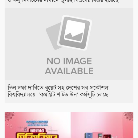
ডাকসু নির্বাচনের মাধ্যমে জুলাই বিপ্লবের বিজয় হয়েছে
তিন দফা দাবিতে বুয়েট সহ দেশের সব প্রকৌশল
বিশ্ববিদ্যালয়ে ‘কমপ্লিট শাটডাউন’ কর্মসূচি চলছে