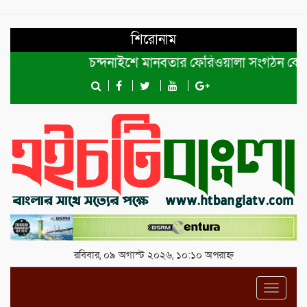
শিরোনাম
চন্দনাইশে মানবতার ফেরিওয়ালা সংগঠন কেন্দ্রীয় কম
রবিবার, ০৯ অগাস্ট ২০২৬, ১০:১০ অপরাহ্ন
Toggl
navig