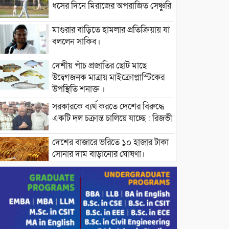
ধসের দিনে মিরাজের অপরাজিত সেঞ্চুরি
মাগুরার বাড়িতে হামলার প্রতিক্রিয়ায় যা
বললেন সাকিব।
দেশীয় পাঁচ প্রজাতির ছোট মাছে
উদ্বেগজনক মাত্রায় মাইক্রোপ্লাস্টিকের
উপস্থিতি শনাক্ত ।
সরকারকে ব্যর্থ করতে দেশের বিরুদ্ধে
একটি দল চক্রান্ত চালিয়ে যাচ্ছে : রিজভী
দেশের বাজারে ভরিতে ১০ হাজার টাকা
সোনার দাম বাড়ানোর ঘোষণা।
ভারপ্রাপ্ত রাষ্ট্রপতি হাফিজ উদ্দিন
আহমদের সাথে এইচটি বাংলা অনলাইন
পোর্টাল ও আইপি টিভির সম্পাদক মোঃ
ইসমাইল হোসেনের সৌজন্য সাক্ষাৎ।