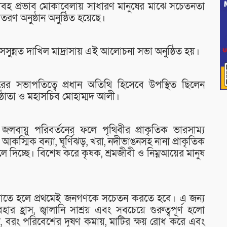
াবহ প্রভাব মোকাবেলায় সাধারণ মানুষের মাঝে সচেতনতা
তরণ অনুষ্ঠান অনুষ্ঠিত হয়েছে।
সসুন্নত দাখিল মাদ্রাসায় এই আলোচনা সভা অনুষ্ঠিত হয়।
রের সভাপতিত্বে প্রধান অতিথি হিসেবে উপস্থিত ছিলেন
ষ্ঠাতা ও মহাসচিব মোহাম্মদ আলী।
 জলবায়ু পরিবর্তনের ফলে পৃথিবীর প্রাকৃতিক ভারসাম্য
ধি, আকস্মিক বন্যা, ঘূর্ণিঝড়, খরা, নদীভাঙনসহ নানা প্রাকৃতিক
লে দিচ্ছে। বিশেষ করে কৃষক, শ্রমজীবী ও নিম্নআয়ের মানুষ
কমাতে হলে প্রথমেই জনগণকে সচেতন করতে হবে। এ জন্য
ার হ্রাস, জ্বালানি সাশ্রয় এবং সবচেয়ে গুরুত্বপূর্ণ হলো
া, বরং পরিবেশের দূষণ কমায়, মাটির ক্ষয় রোধ করে এবং