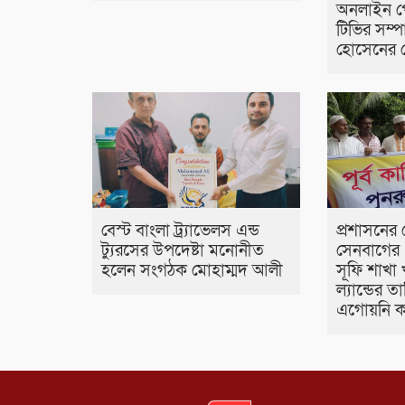
অনলাইন প
টিভির সম
হোসেনের স
বেস্ট বাংলা ট্র্যাভেলস এন্ড
প্রশাসনের 
ট্যুরসের উপদেষ্টা মনোনীত
সেনবাগের 
হলেন সংগঠক মোহাম্মদ আলী
সূফি শাখা 
ল্যান্ডের 
এগোয়নি 