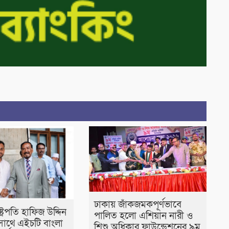
ঢাকায় জাঁকজমকপূর্ণভাবে
াষ্ট্রপতি হাফিজ উদ্দিন
পালিত হলো এশিয়ান নারী ও
াথে এইচটি বাংলা
শিশু অধিকার ফাউন্ডেশনের ৯ম