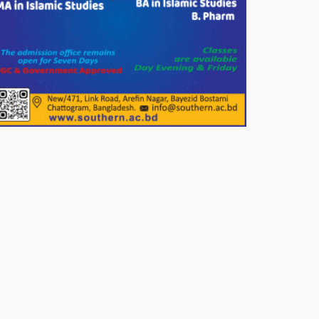
পাটগ্রামে জুলাই অভ্যুত্থান দিবস
উপলক্ষে ১১দলীয় গণ মিছিল ও গণ
সমাবেশ অনুষ্ঠিত
পোরশায় গণঅভ্যুত্থান দিবসে শহিদ ও
জুলাই যোদ্ধাদের সংবর্ধনা।
১১ দলীয় ঐক্য পোরশা উপজেলা শাখার
আয়োজনে ৫ আগস্ট জুলাই অভ্যুত্থানের
দ্বিতীয় বার্ষিকী পালন উপলক্ষে নিতপুর
কপালের মোড়ে মিছিল সমাবেশ অনুষ্ঠিত।