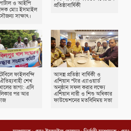
োর্টাল ও আইপি
প্রতিষ্ঠাবার্ষিকী
্পাদক মোঃ ইসমাইল
ৌজন্য সাক্ষাৎ।
টেবিলে ফাইলবন্দি
আসন্ন প্রতিষ্ঠা বার্ষিকী ও
ঐতিহ্যবাহী শেখ
এশিয়ান স্টার এ‍্যাওয়ার্ড
খালের ভাগ্য: এসি
অনুষ্ঠান সফল করার লক্ষ্যে
তালিকার পর আর
এশিয়ান নারী ও শিশু অধিকার
কাজ
ফাউন্ডেশনের মতবিনিময় সভা