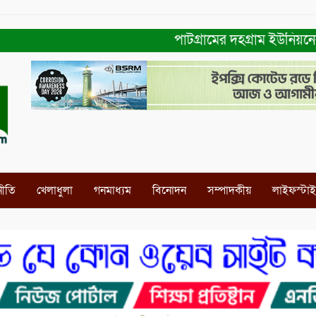
পাটগ্রামের দহগ্রাম ইউনিয়নের প্রধা
নীতি
খেলাধুলা
গনমাধ্যম
বিনোদন
সম্পাদকীয়
লাইফস্টা