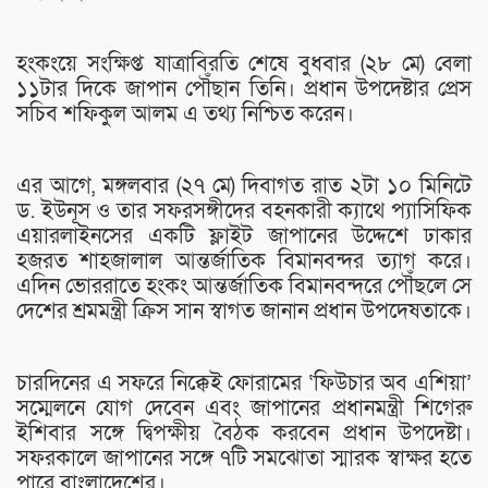
হংকংয়ে সংক্ষিপ্ত যাত্রাবিরতি শেষে বুধবার (২৮ মে) বেলা
১১টার দিকে জাপান পৌঁছান তিনি। প্রধান উপদেষ্টার প্রেস
সচিব শফিকুল আলম এ তথ্য নিশ্চিত করেন।
এর আগে, মঙ্গলবার (২৭ মে) দিবাগত রাত ২টা ১০ মিনিটে
ড. ইউনূস ও তার সফরসঙ্গীদের বহনকারী ক্যাথে প্যাসিফিক
এয়ারলাইনসের একটি ফ্লাইট জাপানের উদ্দেশে ঢাকার
হজরত শাহজালাল আন্তর্জাতিক বিমানবন্দর ত্যাগ করে।
এদিন ভোররাতে হংকং আন্তর্জাতিক বিমানবন্দরে পৌঁছলে সে
দেশের শ্রমমন্ত্রী ক্রিস সান স্বাগত জানান প্রধান উপদেষতাকে।
চারদিনের এ সফরে নিক্কেই ফোরামের ‘ফিউচার অব এশিয়া’
সম্মেলনে যোগ দেবেন এবং জাপানের প্রধানমন্ত্রী শিগেরু
ইশিবার সঙ্গে দ্বিপক্ষীয় বৈঠক করবেন প্রধান উপদেষ্টা।
সফরকালে জাপানের সঙ্গে ৭টি সমঝোতা স্মারক স্বাক্ষর হতে
পারে বাংলাদেশের।