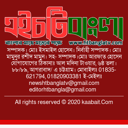
মিছিল সমাবেশ অনুষ্ঠিত।
সম্পাদক। মোঃ ইসমাইল হোসেন। নির্বাহী সম্পাদক। মোঃ
মামুনুর রশীদ মামুন। সহ- সম্পাদক।মোঃ আরফাত হোসেন
যোগাযোগের ঠিকানাঃ আল মদিনা টাওয়ার, ৬ষ্ঠ তলা।
৮৮/৮৯, আগরাবাদ/ এ চট্টগ্রাম। মোবাইলঃ 01835-
621794, 01820903381 ই-মেইলঃ
newshtbanglatv@gmail.com
editorhtbangla@gmail.com
All rights reserved © 2020 kaabait.Com