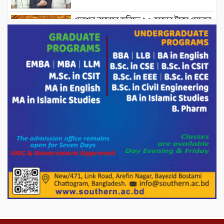
দেশের বাজারে ভরিতে ১০ হাজার টাকা সোনার
দাম বাড়ানোর ঘোষণা।
ভারপ্রাপ্ত রাষ্ট্রপতি হাফিজ উদ্দিন আহমদের
সাথে এইচটি বাংলা অনলাইন পোর্টাল ও আইপি
টিভির সম্পাদক মোঃ ইসমাইল হোসেনের
সৌজন্য সাক্ষাৎ।
পাটগ্রামে জুলাই অভ্যুত্থান দিবস উপলক্ষে
১১দলীয় গণ মিছিল ও গণ সমাবেশ অনুষ্ঠিত
পোরশায় গণঅভ্যুত্থান দিবসে শহিদ ও জুলাই
যোদ্ধাদের সংবর্ধনা।
১১ দলীয় ঐক্য পোরশা উপজেলা শাখার
আয়োজনে ৫ আগস্ট জুলাই অভ্যুত্থানের দ্বিতীয়
বার্ষিকী পালন উপলক্ষে নিতপুর কপালের মোড়ে