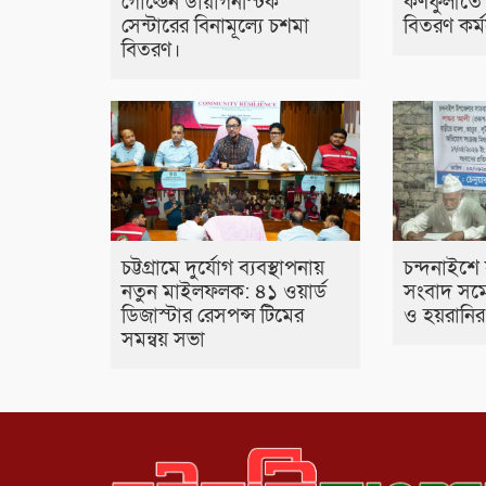
গোল্ডেন ডায়াগনস্টিক
কর্ণফুলীতে
সেন্টারের বিনামূল্যে চশমা
বিতরণ কর্মস
বিতরণ।
চট্টগ্রামে দুর্যোগ ব্যবস্থাপনায়
চন্দনাইশে 
নতুন মাইলফলক: ৪১ ওয়ার্ড
সংবাদ সম্ম
ডিজাস্টার রেসপন্স টিমের
ও হয়রানি
সমন্বয় সভা