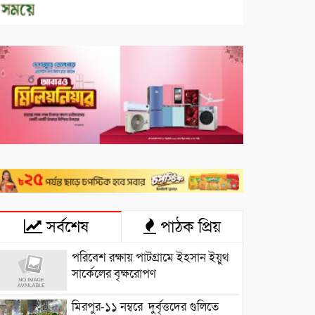
সর্বশেষ
পাঠক প্রিয়
পরিবেশ রক্ষায় পাটগ্রামে ইহসান ইয়ুথ
সার্কেলের বৃক্ষরোপণ
মিরপুর-১১ নম্বরে দুর্বৃত্তদের গুলিতে