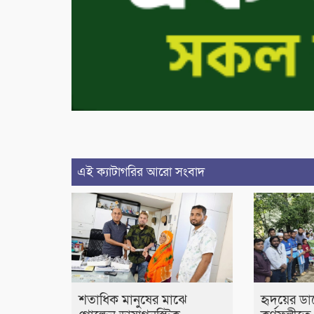
এই ক্যাটাগরির আরো সংবাদ
শতাধিক মানুষের মাঝে
হৃদয়ের ডা