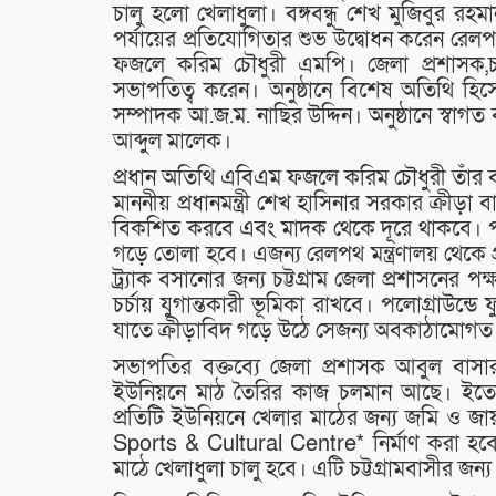
চালু হলো খেলাধুলা। বঙ্গবন্ধু শেখ মুজিবুর 
পর্যায়ের প্রতিযোগিতার শুভ উদ্বোধন করেন রেল
ফজলে করিম চৌধুরী এমপি। জেলা প্রশাসক,চট্ট
সভাপতিত্ব করেন। অনুষ্ঠানে বিশেষ অতিথি হিসেব
সম্পাদক আ.জ.ম. নাছির উদ্দিন। অনুষ্ঠানে স্বাগত
আব্দুল মালেক।
প্রধান অতিথি এবিএম ফজলে করিম চৌধুরী তাঁর বক
মাননীয় প্রধানমন্ত্রী শেখ হাসিনার সরকার ক্রীড়া ব
বিকশিত করবে এবং মাদক থেকে দূরে থাকবে। পলোগ্রাউ
গড়ে তোলা হবে। এজন্য রেলপথ মন্ত্রণালয় থেকে 
ট্র‍্যাক বসানোর জন্য চট্টগ্রাম জেলা প্রশাসনের পক
চর্চায় যুগান্তকারী ভূমিকা রাখবে। পলোগ্রাউন্
যাতে ক্রীড়াবিদ গড়ে উঠে সেজন্য অবকাঠামোগত 
সভাপতির বক্তব্যে জেলা প্রশাসক আবুল বাসার 
ইউনিয়নে মাঠ তৈরির কাজ চলমান আছে। ইতোমধ্
প্রতিটি ইউনিয়নে খেলার মাঠের জন্য জমি ও জ
Sports & Cultural Centre* নির্মাণ করা হব
মাঠে খেলাধুলা চালু হবে। এটি চট্টগ্রামবাসীর জ