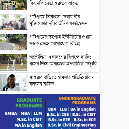
বিএনপি নেতা গুরুতর আহত
পাটগ্রামে চিকিৎসা সেবায় বীর
মুক্তিযোদ্ধা দবির উদ্দিন ফাউন্ডেশন
পাটগ্রামের দহগ্রাম ইউনিয়নের প্রধান
সড়ক ভেঙ্গে যোগাযোগ বিছিন্ন
অস্ট্রেলিয়া একাদশের বিপক্ষে ব্যাটিং
ধসের দিনে মিরাজের অপরাজিত সেঞ্চুরি
মাগুরার বাড়িতে হামলার প্রতিক্রিয়ায় যা
বললেন সাকিব।
দেশীয় পাঁচ প্রজাতির ছোট মাছে
উদ্বেগজনক মাত্রায় মাইক্রোপ্লাস্টিকের
উপস্থিতি শনাক্ত ।
সরকারকে ব্যর্থ করতে দেশের বিরুদ্ধে
একটি দল চক্রান্ত চালিয়ে যাচ্ছে : রিজভী