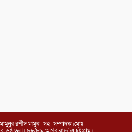
মামুনুর রশীদ মামুন। সহ- সম্পাদক।মোঃ
৬ষ্ঠ তলা। ৮৮/৮৯, আগরাবাদ/ এ চট্টগ্রাম।