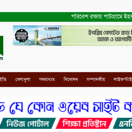
পরিবেশ রক্ষায় পাটগ্রামে ইহসান ইয়ু
নীতি
খেলাধুলা
গনমাধ্যম
বিনোদন
সম্পাদকীয়
লাইফস্টা