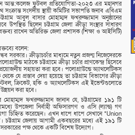
রহমান আন্ত:কলেজ ফুটবল প্রতিযোগিতা-২০২৩ এর মহানগর
পথ সংক্রান্ত সংসদীয় স্থায়ী কমিটির সভাপতি জনাব এবিএম
গ্রাম আবুল বাসার মোহাম্মদ ফখরুজ্জামান অনুষ্ঠানের
ে উপস্থিত ছিলেন চট্টগ্রাম জেলা ক্রীড়া সংস্থার সাধারণ
 বক্তব্য রাখেন অতিরিক্ত জেলা প্রশাসক (শিক্ষা ও আইসিটি)
্তব্যে বলেন:
ান্ধব সরকার। ক্রীড়াচর্চার মাধ্যমে নতুন প্রজন্ম নিজেদেরকে
ন্ড মাঠকে চট্টগ্রামে ক্রীড়া চর্চার প্রাণকেন্দ্র হিসেবে
প্রয়োজনীয় সহায়তা করা হবে। পলোগ্রাউন্ডে অ্যাথলেটিকস
্ষ থেকে যে প্রস্তাব দেয়া হয়েছে তা চট্টগ্রাম বিভাগের ক্রীড়া
ডে ফুটবল, ক্রিকেট, হকি ও অ্যাথলেটিকস এই ইভেন্টগুলোতে
উন্নয়ন করা হবে।
মোহাম্মদ ফখরুজ্জামান জানান যে, চট্টগ্রামের ১৯১ টি
যে উপজেলা নির্বাহী অফিসারগণ ও এসি (ল্যান্ড) গণ
ায়গা চিহ্নিত করেছেন। এখন ধাপে ধাপে সেখানে *Union
ে। চট্টগ্রাম জেলায় আগামী একবছরের মধ্যে এই ১৯১ টি
ন্য সরকারের পক্ষ থেকে একটি বিশেষ উদ্যোগ।