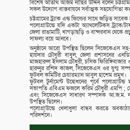
বিশেষ অতিথি আজম নাছির উদ্দিন বলেন চট্টগ্রাম জ
সকল উদ্যোগ বাস্তবায়নে সর্বাত্মক সহযোগিতা ক
চট্টগ্রামের ট্র‍্যাক এন্ড ফিল্ডের সাথে জড়িত সাবে
পলোগ্রাউন্ডে যদি একটা অ্যাথলেটিকস ট্র‍্যাক/টার
জেলা রাঙামাটি, খাগড়াছড়ি ও বান্দরবান থেকে প্রচ
সাফল্য বয়ে আনবে।
অনুষ্ঠানে আরো উপস্থিত ছিলেন সিজেকেএস সহ
হায়দার চৌধুরী বাবুল, জেলা প্রশাসনের এন
মাজহারুল ইসলাম চৌধুরী, চসিক ফিরিঙ্গিবাজার ওয়
হারুনুর রশিদ কাজল, সিজেকেএস ওর যুগ্ম সম
ফুটবল কমিটির চেয়ারম্যান আবুল হাশেম প্রমুখ।
ফুটবল টুর্নামেন্ট উদ্বোধনের পূর্বে পলোগ্রাউ
সভাপতি এবিএম ফজলে করিম চৌধুরী এমপি ; জেলা
এবং সিজেকেএস সাধারণ সম্পাদক আ.জ.ম. ন
উপস্থিত ছিলেন।
পলোগ্রাউন্ডে খেলাধুলা বান্ধব করতে অবকা
পরিদর্শনে।