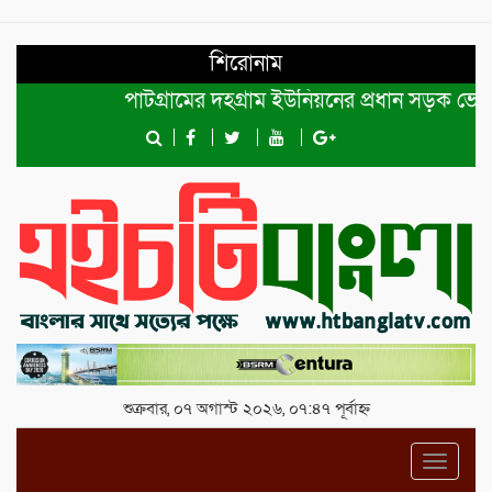
শিরোনাম
পাটগ্রামের দহগ্রাম ইউনিয়নের প্রধান সড়ক ভেঙ্গে যোগা
শুক্রবার, ০৭ অগাস্ট ২০২৬, ০৭:৪৭ পূর্বাহ্ন
Toggl
navig