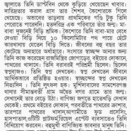
জ্বালাতে তিনি ডাস্টবিন থেকে কুড়িয়ে খেয়েছেন খাবার।
দারিদ্রতার করাল গ্রাস তার শৈশব, কৈশোরকে গিলে
খেয়েছে। অভাবের তাড়নায় প্রাথমিকের গণ্ডি টুকু তিনি
পেরোতে পারেননি। হতদরিদ্র এক পরিবারে তাঁর জন্ম। মা-
বাবা দুজনেই বিড়ি শ্রমিক। কৈশোরে তিনি বাবা-মার বেধে
দেওয়া বিড়ি নিয়ে ১০ কিলোমিটার পথ পায়ে হেঁটে
কারখানায় যেতেন বিড়ি দিতে। জীবনের বহু বছর তার
কেটেছে অনাহারে অর্ধাহারে। সংসারে স্বাচ্ছন্দ আনার জন্য
তিনি কাজ করেছেন রাজমিস্ত্রির জোগাড়ের, বইয়ের দোকানে,
পাথরের খাদানে। তিনি বরাবরই পরিশ্রমী ছিলেন। ছিলেন
স্বপ্নবাজও। তিনি স্বপ্ন দেখতেন। স্বপ্ন দেখতেন জীবনে
আর্থিকভাবে প্রতিষ্ঠিত হওয়ার। স্বাচ্ছন্দের স্বপ্ন দেখতেন
নিত্যদিন । তিনি লুৎফল হক। মুর্শিদাবাদের সামশেরগঞ্জ
থানার সীমান্তবর্তী গ্রাম অদ্বৈত নগর গ্রামে তার জন্ম।
সেখানেই তার বেড়ে উঠা। বাণিজ্য জগতে হাতেখড়ি সেখান
থেকেই। প্রথমে বইয়ের দোকান, পরবর্তীতে পাথরের ক্রাশার,
তারপরে পাথরের খাদান,আগামীতে ফুড প্রসেসিং,
হাসপাতাল,ওটিটি প্লাটফর্ম,রিয়েল এস্টেট ব্যবসাতেও তিনি
বিনিয়োগ করবেন। বহুমুখী বাণিজ্যিক ভাবনার মানুষ তিনি।