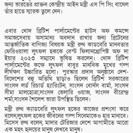
জন্য ভারতের প্রাক্তন কেন্দ্রীয় আইন মন্ত্রী এস পি সিং বাঘেল
তাঁর হাতে স্মারক তুলে দেন।
এবার খোদ ব্রিটিশ পার্লামেন্টের হাউস অফ কমন্সে
সমাজসেবায় অসামান্য অবদান রাখার জন্য ব্রিটেনের
আন্তর্জাতিক বাণিজ্য বিষয়ক মন্ত্রী রুথ কাডবেরি মানবতার
ফেরিওয়ালা লুৎফল হককে বেস্ট ফিলানথ্রোপিষ্ট অফ দা
ইয়ার ২০২৩ সম্মানে ভূষিত করলেন। খোদ ব্রিটিশ
পার্লামেন্টের কক্ষে লুৎফল বাবুর মানবিক মুখের গল্প
দীর্ঘক্ষণ উচ্চারিত হলো। পুরস্কার প্রদান অনুষ্ঠানে দেশ-
বিদেশের বহু অতিথি ছাড়াও ছিলেন ব্রিটিশ সরকারের
সাংসদ লর্ড রিচার্ড হ্যারিংটন, সাংসদ বোর্নস বার্মা, সাংসদ
সীমা মালহোত্রা,সাংসদ ভেলারি ওয়াজ, সাংসদ বীরেন্দ্র
শর্মা,সাংসদ শৈলেশ ভারা উপস্থিত ছিলেন।
মন্ত্রী রুথ ক্যাডবেরি লুৎফল হকের কাজের প্রশংসা করে
বলেন,লুৎফল হকের জীবনের গল্প সিনেমাকেও হার মানাবে।
মিসেস রুথ বলেন, মাদার টেরিজার দেশে আগামীতে আরো
এক মহৎ হৃদয়ের মানুষ দেখবে মানুষ।