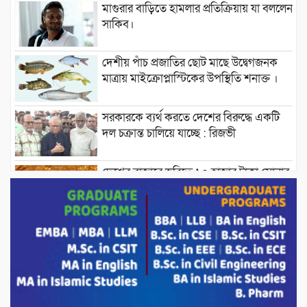
মাগুরার বাড়িতে হামলার প্রতিক্রিয়ায় যা বললেন
সাকিব।
দেশীয় পাঁচ প্রজাতির ছোট মাছে উদ্বেগজনক
মাত্রায় মাইক্রোপ্লাস্টিকের উপস্থিতি শনাক্ত ।
সরকারকে ব্যর্থ করতে দেশের বিরুদ্ধে একটি
দল চক্রান্ত চালিয়ে যাচ্ছে : রিজভী
দেশের বাজারে ভরিতে ১০ হাজার টাকা সোনার
দাম বাড়ানোর ঘোষণা।
ভারপ্রাপ্ত রাষ্ট্রপতি হাফিজ উদ্দিন আহমদের
সাথে এইচটি বাংলা অনলাইন পোর্টাল ও আইপি
টিভির সম্পাদক মোঃ ইসমাইল হোসেনের
সৌজন্য সাক্ষাৎ।
পাটগ্রামে জুলাই অভ্যুত্থান দিবস উপলক্ষে