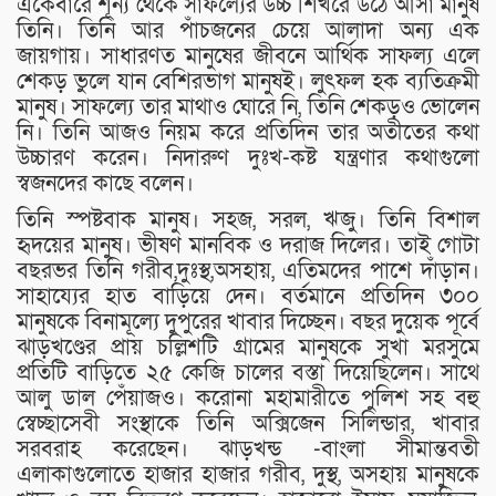
একেবারে শূন্য থেকে সাফল্যের উচ্চ শিখরে উঠে আসা মানুষ
তিনি। তিনি আর পাঁচজনের চেয়ে আলাদা অন্য এক
জায়গায়। সাধারণত মানুষের জীবনে আর্থিক সাফল্য এলে
শেকড় ভুলে যান বেশিরভাগ মানুষই। লুৎফল হক ব্যতিক্রমী
মানুষ। সাফল্যে তার মাথাও ঘোরে নি, তিনি শেকড়ও ভোলেন
নি। তিনি আজও নিয়ম করে প্রতিদিন তার অতীতের কথা
উচ্চারণ করেন। নিদারুণ দুঃখ-কষ্ট যন্ত্রণার কথাগুলো
স্বজনদের কাছে বলেন।
তিনি স্পষ্টবাক মানুষ। সহজ, সরল, ঋজু। তিনি বিশাল
হৃদয়ের মানুষ। ভীষণ মানবিক ও দরাজ দিলের। তাই গোটা
বছরভর তিনি গরীব,দুঃস্থ,অসহায়, এতিমদের পাশে দাঁড়ান।
সাহায্যের হাত বাড়িয়ে দেন। বর্তমানে প্রতিদিন ৩০০
মানুষকে বিনামূল্যে দুপুরের খাবার দিচ্ছেন। বছর দুয়েক পূর্বে
ঝাড়খণ্ডের প্রায় চল্লিশটি গ্রামের মানুষকে সুখা মরসুমে
প্রতিটি বাড়িতে ২৫ কেজি চালের বস্তা দিয়েছিলেন। সাথে
আলু ডাল পেঁয়াজও। করোনা মহামারীতে পুলিশ সহ বহু
স্বেচ্ছাসেবী সংস্থাকে তিনি অক্সিজেন সিলিন্ডার, খাবার
সরবরাহ করেছেন। ঝাড়খন্ড -বাংলা সীমান্তবতী
এলাকাগুলোতে হাজার হাজার গরীব, দুস্থ, অসহায় মানুষকে