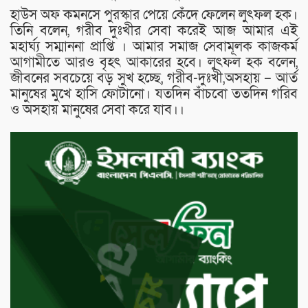
হাউস অফ কমনসে পুরস্কার পেয়ে কেঁদে ফেলেন লুৎফল হক।
তিনি বলেন, গরীব দুঃখীর সেবা করেই আজ আমার এই
মহার্ঘ্য সম্মাননা প্রাপ্তি । আমার সমাজ সেবামূলক কাজকর্ম
আগামীতে আরও বৃহৎ আকারের হবে। লুৎফল হক বলেন,
জীবনের সবচেয়ে বড় সুখ হচ্ছে, গরীব-দুঃখী,অসহায় – আর্ত
মানুষের মুখে হাসি ফোটানো। যতদিন বাঁচবো ততদিন গরিব
ও অসহায় মানুষের সেবা করে যাব।।