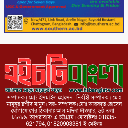
পাটগ্রামে চিকিৎসা সেবায় বীর মুক্তিযোদ্ধা দবির
উদ্দিন ফাউন্ডেশন
পাটগ্রামের দহগ্রাম ইউনিয়নের প্রধান সড়ক
ভেঙ্গে যোগাযোগ বিছিন্ন
সম্পাদক। মোঃ ইসমাইল হোসেন। নির্বাহী সম্পাদক। মোঃ
মামুনুর রশীদ মামুন। সহ- সম্পাদক।মোঃ আরফাত হোসেন
যোগাযোগের ঠিকানাঃ আল মদিনা টাওয়ার, ৬ষ্ঠ তলা।
৮৮/৮৯, আগরাবাদ/ এ চট্টগ্রাম। মোবাইলঃ 01835-
621794, 01820903381 ই-মেইলঃ