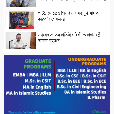
পাটগ্রামে ১০০ পিস ইয়াবাসহ দুই মাদক
কারবারি গ্রেফতার
ড্যাবের ৩৭তম প্রতিষ্ঠাবার্ষিকীতে প্রধানমন্ত্রী
তারেক রহমান।
চন্দনাইশের হাশিমপুর ৪ নং ওয়ার্ডে ৫’শতাধিক
হতদরিদ্র পরিবারের মাঝে খাদ্যসামগ্রী বিতরণ
করেন মনজুর মোরশেদ
পরিবেশ রক্ষায় পাটগ্রামে ইহসান ইয়ুথ
সার্কেলের বৃক্ষরোপণ
মিরপুর-১১ নম্বরে দুর্বৃত্তদের গুলিতে বিএনপি
নেতা গুরুতর আহত