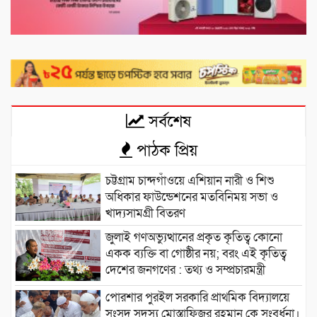
সর্বশেষ
পাঠক প্রিয়
চট্টগ্রাম চান্দগাঁওয়ে এশিয়ান নারী ও শিশু
অধিকার ফাউন্ডেশনের মতবিনিময় সভা ও
খাদ্যসামগ্রী বিতরণ
জুলাই গণঅভ্যুত্থানের প্রকৃত কৃতিত্ব কোনো
একক ব্যক্তি বা গোষ্ঠীর নয়; বরং এই কৃতিত্ব
দেশের জনগণের : তথ্য ও সম্প্রচারমন্ত্রী
পোরশার পুরইল সরকারি প্রাথমিক বিদ্যালয়ে
সংসদ সদস্য মোস্তাফিজুর রহমান কে সংবর্ধনা।