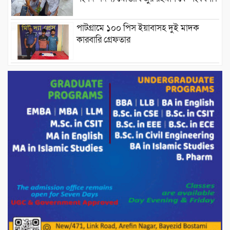
পাটগ্রামে ১০০ পিস ইয়াবাসহ দুই মাদক
কারবারি গ্রেফতার
ড্যাবের ৩৭তম প্রতিষ্ঠাবার্ষিকীতে প্রধানমন্ত্রী
তারেক রহমান।
চন্দনাইশের হাশিমপুর ৪ নং ওয়ার্ডে ৫’শতাধিক
হতদরিদ্র পরিবারের মাঝে খাদ্যসামগ্রী বিতরণ
করেন মনজুর মোরশেদ
পরিবেশ রক্ষায় পাটগ্রামে ইহসান ইয়ুথ
সার্কেলের বৃক্ষরোপণ
মিরপুর-১১ নম্বরে দুর্বৃত্তদের গুলিতে বিএনপি
নেতা গুরুতর আহত