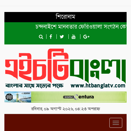
শিরোনাম
চন্দনাইশে মানবতার ফেরিওয়ালা সংগঠন কেন্দ্রীয় কমিটি
রবিবার, ০৯ অগাস্ট ২০২৬, ০৪:২৩ অপরাহ্ন
Toggl
navig