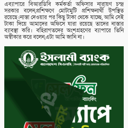
এব্যাপারে বিআরডিবি কর্মকর্তা অফিসার নারায়ণ চন্দ্র
সরকার বলেন,প্রশিক্ষণে মোটামুটি প্রশিক্ষনার্থী উপস্থিত
রয়েছে।নাস্তা দেওয়ার পর কিছু টাকা থেকে যাচ্ছে, আমি সেই
টাকা দিয়ে আমাদের অফিসে যারা রয়েছে তাদের নাস্তার
ব্যাবস্থা করি। বহিরাগতদের অংশগ্রহণের ব্যাপারে তিনি
অস্বীকার করে বলেন,এটা আমি জানি না।