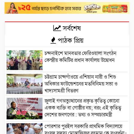
সর্বশেষ
পাঠক প্রিয়
চন্দনাইশে মানবতার ফেরিওয়ালা সংগঠন
কেন্দ্রীয় কমিটির প্রধান কার্যালয় উদ্বোধন
চট্টগ্রাম চান্দগাঁওয়ে এশিয়ান নারী ও শিশু
অধিকার ফাউন্ডেশনের মতবিনিময় সভা ও
খাদ্যসামগ্রী বিতরণ
জুলাই গণঅভ্যুত্থানের প্রকৃত কৃতিত্ব কোনো
একক ব্যক্তি বা গোষ্ঠীর নয়; বরং এই কৃতিত্ব
দেশের জনগণের : তথ্য ও সম্প্রচারমন্ত্রী
পোরশার পুরইল সরকারি প্রাথমিক বিদ্যালয়ে
সংসদ সদস্য মোস্তাফিজুর রহমান কে সংবর্ধনা।