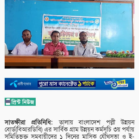
সাতক্ষীরা প্রতিনিধি:
তালায় বাংলাদেশ পল্লী উন্নয়ন
বোর্ড(বিআরডিবি) এর সার্বিক গ্রাম উন্নয়ন কর্মসূচি ৩য় পর্যায়
সমিতিভুক্ত সমবায়ীদের ১ দিনের মাসিক যৌথসভা ও ই-