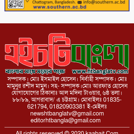
পাটগ্রামে চিকিৎসা সেবায় বীর মুক্তিযোদ্ধা দবির
উদ্দিন ফাউন্ডেশন
সম্পাদক। মোঃ ইসমাইল হোসেন। নির্বাহী সম্পাদক। মোঃ
মামুনুর রশীদ মামুন। সহ- সম্পাদক।মোঃ আরফাত হোসেন
যোগাযোগের ঠিকানাঃ আল মদিনা টাওয়ার, ৬ষ্ঠ তলা।
৮৮/৮৯, আগরাবাদ/ এ চট্টগ্রাম। মোবাইলঃ 01835-
621794, 01820903381 ই-মেইলঃ
newshtbanglatv@gmail.com
editorhtbangla@gmail.com
All rights reserved © 2020 kaabait.Com