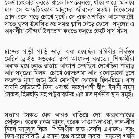
কেউ চিৎকার করতে থাকে দিগন্তবলয়ে, ধীরে ধীরে মিলিয়ে
যায় সে আত্মচিৎকার মানুষের জীবনের মতই। বিকেলের
রোদ এসে পড়ে চোখে মুখে। সে এক প্রশান্তির আলোকছটা,
যাতে হৃদয় উদ্ভাসিত হয় সমস্ত গ্লানি ঝেড়ে ফেলে। সমূদের এ
অবর্ণনীয় সৌন্দর্য উপভোগ করতে করতে কেটে যায় সময়।
চান্দের গাড়ী গাড়ি ভাড়া করা হয়েছিল পৃথিবীর দীর্ঘতম
মেরিন ড্রাইভ সড়কের রুপ আস্বাদন করতে। শিক্ষার্থীরা
অবাক হয়ে চলন্ত রাস্তায় আকাশ দেখছিল, দেখেছিল পাহাড়
আর সমুদ্রের মিলন। চোখে রোদচশমা আর এলোমেলো চুলে
কতশত মায়া জমে উঠে মোবাইল ফোনের স্থির-চিত্রে। বাদ
যায়নি রেডিয়েন্ট ফিস ওয়ার্ল্ড, মহেশখালী দ্বীপ, ইনানী সমুদ্র
সৈকত, হিমছড়ি সহ পাটুয়ারটেক এর মত দর্শনীয় স্থান সমূহ।
সন্ধ্যার সৈকত যেন আরও বাড়িয়ে দেয় কক্সবাজারের
জৌলুস। হরেক রকম মানুষ, হরেক খাওয়া-দাওয়া, লাল-নীল
নিয়ন আলোর নিচে। শিক্ষার্থীরা ছাড় দেয়নি এখানেও, বরং
ফিস-বারবিকিউ এ রসনা তৃপ্ত করেছে সবার। সমুদ্রের গর্জন