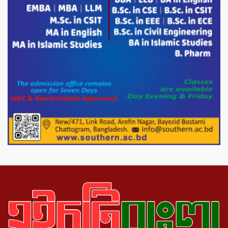
দেশীয় পাঁচ প্রজাতির ছোট মাছে উদ্বেগজনক
মাত্রায় মাইক্রোপ্লাস্টিকের উপস্থিতি শনাক্ত ।
সরকারকে ব্যর্থ করতে দেশের বিরুদ্ধে একটি
দল চক্রান্ত চালিয়ে যাচ্ছে : রিজভী
দেশের বাজারে ভরিতে ১০ হাজার টাকা সোনার
দাম বাড়ানোর ঘোষণা।
ভারপ্রাপ্ত রাষ্ট্রপতি হাফিজ উদ্দিন আহমদের
সাথে এইচটি বাংলা অনলাইন পোর্টাল ও আইপি
টিভির সম্পাদক মোঃ ইসমাইল হোসেনের
সৌজন্য সাক্ষাৎ।