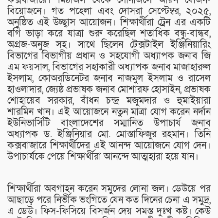
বিয়োজনে। গত পহেলা এবং দোসরা সেপ্টেম্বর, ২০২৫,
অনুষ্ঠিত এই উচ্ছ্বাস আয়োজন। শিক্ষার্থীরা ট্রেন এর একটি
বগি ভাড়া করে যাত্রা শুরু করেছিল শতাধিক বন্ধু-বান্ধব,
অগ্রজ-অনুজ সহ। সাথে ছিলেন টেক্সটাইল ইঞ্জিনিয়ারিং
বিভাগের বিভাগীয় প্রধান ও সহযোগী অধ্যাপক জনাব জি
এম ফয়সাল, বিভাগের সহাকারী অধ্যাপক জনাব মাজাহারুল
ইসলাম, কোঅরডিনেটর জনাব নাজমুল ইসলাম ও রাসেল
হাওলাদার, জ্যেষ্ঠ প্রভাষক জনাব মোশারফ হোসাইন, প্রভাষক
শোহায়েব সরকার, বাঁধন চন্দ্র মজুমদার ও হুমাইয়ারা
শারমিন খান। এই আয়োজনে নতুন মাত্রা যোগ করেন নর্দান
ইউনিভার্সিটি বাংলাদেশের সম্মানিত উপাচার্য জনাব
অধ্যাপক ড. ইঞ্জিনিয়ার মো. মোস্তাফিজুর রহমান। তিনি
কক্সবাজারে শিক্ষার্থীদের এই আনন্দ আয়োজনে যোগ দেন।
উপাচার্যকে পেয়ে শিক্ষার্থীরা আনন্দে আত্মহারা হয়ে যান।
শিক্ষার্থীরা অবগাহন করেন সমুদের লোনা জল। ডেউয়ে পর
আছাড়ে পরে নির্ভীক ভংগিতে যেন কত দিনের চেনা এ সমুদ্র,
এ ডেউ। ফিস-ফিসিয়ে বিসর্জন দেয় সমস্ত দুঃখ কষ্ট। কেউ