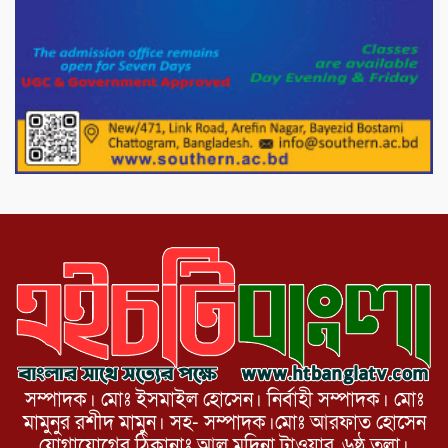
১১দলীয় গণ মিছিল ও গণ সমাবেশ অনুষ্ঠিত
পোরশায় গণঅভ্যুত্থান দিবসে শহিদ ও জুলাই
যোদ্ধাদের সংবর্ধনা।
১১ দলীয় ঐক্য পোরশা উপজেলা শাখার
আয়োজনে ৫ আগস্ট জুলাই অভ্যুত্থানের দ্বিতীয়
বার্ষিকী পালন উপলক্ষে নিতপুর কপালের মোড়ে
মিছিল সমাবেশ অনুষ্ঠিত।
সম্পাদক। মোঃ ইসমাইল হোসেন। নির্বাহী সম্পাদক। মোঃ
মামুনুর রশীদ মামুন। সহ- সম্পাদক।মোঃ আরফাত হোসেন
যোগাযোগের ঠিকানাঃ আল মদিনা টাওয়ার, ৬ষ্ঠ তলা।