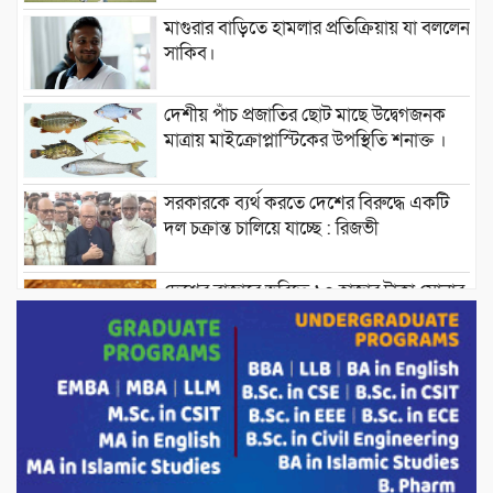
মাগুরার বাড়িতে হামলার প্রতিক্রিয়ায় যা বললেন
সাকিব।
দেশীয় পাঁচ প্রজাতির ছোট মাছে উদ্বেগজনক
মাত্রায় মাইক্রোপ্লাস্টিকের উপস্থিতি শনাক্ত ।
সরকারকে ব্যর্থ করতে দেশের বিরুদ্ধে একটি
দল চক্রান্ত চালিয়ে যাচ্ছে : রিজভী
দেশের বাজারে ভরিতে ১০ হাজার টাকা সোনার
দাম বাড়ানোর ঘোষণা।
ভারপ্রাপ্ত রাষ্ট্রপতি হাফিজ উদ্দিন আহমদের
সাথে এইচটি বাংলা অনলাইন পোর্টাল ও আইপি
টিভির সম্পাদক মোঃ ইসমাইল হোসেনের
সৌজন্য সাক্ষাৎ।
পাটগ্রামে জুলাই অভ্যুত্থান দিবস উপলক্ষে