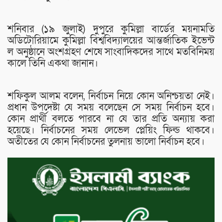
শনিবার (১৯ জুলাই) দুপুরে কুমিল্লা বার্ডের ময়নামতি
অডিটোরিয়ামে কুমিল্লা বিশ্ববিদ্যালয়ের আন্তর্জাতিক ইভেন্ট
ল অনুষ্ঠানে অংশগ্রহণ শেষে সাংবাদিকদের সাথে মতবিনিময়
কালে তিনি একথা জানান।
শফিকুল আলম বলেন, নির্বাচন নিয়ে কোন অনিশ্চয়তা নেই।
প্রধান উপদেষ্টা যে সময় বলেছেন সে সময় নির্বাচন হবে।
কোন প্রার্থী বলতে পারবে না যে তার প্রতি অন্যায় করা
হয়েছে। নির্বাচনের সময় লেভেল প্লেয়িং ফিল্ড থাকবে।
অতীতের যে কোন নির্বাচনের তুলনায় ভালো নির্বাচন হবে।