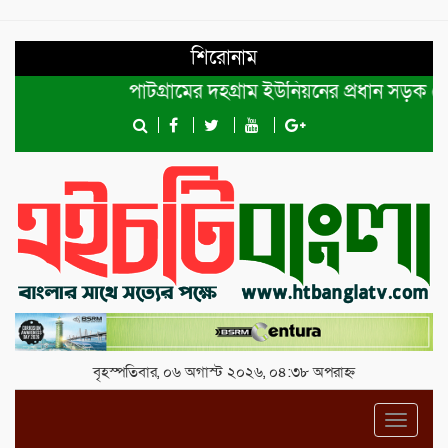
শিরোনাম
পাটগ্রামের দহগ্রাম ইউনিয়নের প্রধান সড়ক ভেঙ্গে 
বৃহস্পতিবার, ০৬ অগাস্ট ২০২৬, ০৪:৩৮ অপরাহ্ন
Toggl
navig