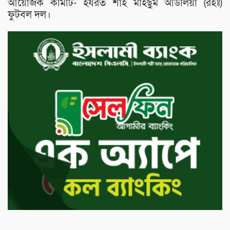
আয়োজক কমিটি- হযরত শাহ মাহছুম আউলিয়া (রহঃ)
ফুটবল দল।