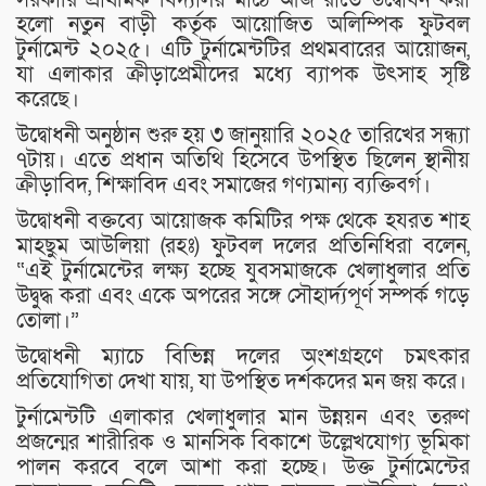
হলো নতুন বাড়ী কর্তৃক আয়োজিত অলিম্পিক ফুটবল
টুর্নামেন্ট ২০২৫। এটি টুর্নামেন্টটির প্রথমবারের আয়োজন,
যা এলাকার ক্রীড়াপ্রেমীদের মধ্যে ব্যাপক উৎসাহ সৃষ্টি
করেছে।
উদ্বোধনী অনুষ্ঠান শুরু হয় ৩ জানুয়ারি ২০২৫ তারিখের সন্ধ্যা
৭টায়। এতে প্রধান অতিথি হিসেবে উপস্থিত ছিলেন স্থানীয়
ক্রীড়াবিদ, শিক্ষাবিদ এবং সমাজের গণ্যমান্য ব্যক্তিবর্গ।
উদ্বোধনী বক্তব্যে আয়োজক কমিটির পক্ষ থেকে হযরত শাহ
মাহছুম আউলিয়া (রহঃ) ফুটবল দলের প্রতিনিধিরা বলেন,
“এই টুর্নামেন্টের লক্ষ্য হচ্ছে যুবসমাজকে খেলাধুলার প্রতি
উদ্বুদ্ধ করা এবং একে অপরের সঙ্গে সৌহার্দ্যপূর্ণ সম্পর্ক গড়ে
তোলা।”
উদ্বোধনী ম্যাচে বিভিন্ন দলের অংশগ্রহণে চমৎকার
প্রতিযোগিতা দেখা যায়, যা উপস্থিত দর্শকদের মন জয় করে।
টুর্নামেন্টটি এলাকার খেলাধুলার মান উন্নয়ন এবং তরুণ
প্রজন্মের শারীরিক ও মানসিক বিকাশে উল্লেখযোগ্য ভূমিকা
পালন করবে বলে আশা করা হচ্ছে। উক্ত টুর্নামেন্টের