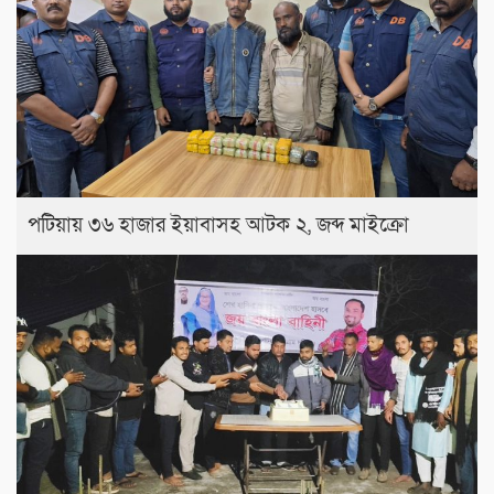
পটিয়ায় ৩৬ হাজার ইয়াবাসহ আটক ২, জব্দ মাইক্রো