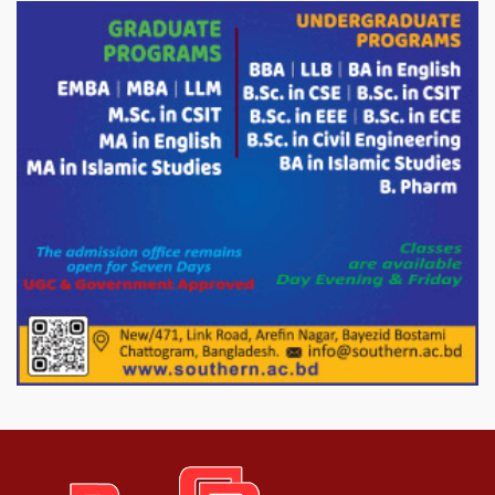
দাম বাড়ানোর ঘোষণা।
ভারপ্রাপ্ত রাষ্ট্রপতি হাফিজ উদ্দিন আহমদের
সাথে এইচটি বাংলা অনলাইন পোর্টাল ও আইপি
টিভির সম্পাদক মোঃ ইসমাইল হোসেনের
সৌজন্য সাক্ষাৎ।
পাটগ্রামে জুলাই অভ্যুত্থান দিবস উপলক্ষে
১১দলীয় গণ মিছিল ও গণ সমাবেশ অনুষ্ঠিত
পোরশায় গণঅভ্যুত্থান দিবসে শহিদ ও জুলাই
যোদ্ধাদের সংবর্ধনা।
১১ দলীয় ঐক্য পোরশা উপজেলা শাখার
আয়োজনে ৫ আগস্ট জুলাই অভ্যুত্থানের দ্বিতীয়
বার্ষিকী পালন উপলক্ষে নিতপুর কপালের মোড়ে
মিছিল সমাবেশ অনুষ্ঠিত।