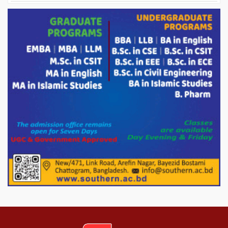
পরিবেশ রক্ষায় পাটগ্রামে ইহসান ইয়ুথ
সার্কেলের বৃক্ষরোপণ
মিরপুর-১১ নম্বরে দুর্বৃত্তদের গুলিতে বিএনপি
নেতা গুরুতর আহত
পাটগ্রামে চিকিৎসা সেবায় বীর মুক্তিযোদ্ধা দবির
উদ্দিন ফাউন্ডেশন
পাটগ্রামের দহগ্রাম ইউনিয়নের প্রধান সড়ক
ভেঙ্গে যোগাযোগ বিছিন্ন
অস্ট্রেলিয়া একাদশের বিপক্ষে ব্যাটিং ধসের
দিনে মিরাজের অপরাজিত সেঞ্চুরি