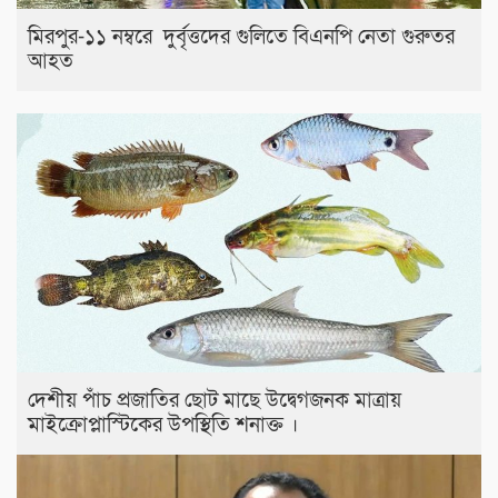
মিরপুর-১১ নম্বরে দুর্বৃত্তদের গুলিতে বিএনপি নেতা গুরুতর
আহত
দেশীয় পাঁচ প্রজাতির ছোট মাছে উদ্বেগজনক মাত্রায়
মাইক্রোপ্লাস্টিকের উপস্থিতি শনাক্ত ।