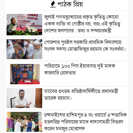
পাঠক প্রিয়
জুলাই গণঅভ্যুত্থানের প্রকৃত কৃতিত্ব কোনো
একক ব্যক্তি বা গোষ্ঠীর নয়; বরং এই কৃতিত্ব
দেশের জনগণের : তথ্য ও সম্প্রচারমন্ত্রী
পোরশার পুরইল সরকারি প্রাথমিক বিদ্যালয়ে
সংসদ সদস্য মোস্তাফিজুর রহমান কে সংবর্ধনা।
পাটগ্রামে ১০০ পিস ইয়াবাসহ দুই মাদক
কারবারি গ্রেফতার
ড্যাবের ৩৭তম প্রতিষ্ঠাবার্ষিকীতে প্রধানমন্ত্রী
তারেক রহমান।
চন্দনাইশের হাশিমপুর ৪ নং ওয়ার্ডে ৫’শতাধিক
হতদরিদ্র পরিবারের মাঝে খাদ্যসামগ্রী বিতরণ
করেন মনজুর মোরশেদ