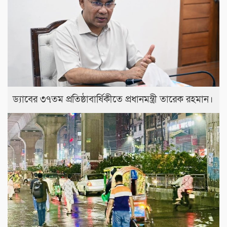
ড্যাবের ৩৭তম প্রতিষ্ঠাবার্ষিকীতে প্রধানমন্ত্রী তারেক রহমান।