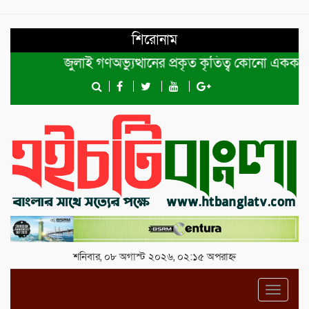
শিরোনাম
জুলাই গণঅভ্যুত্থানের প্রকৃত কৃতিত্ব কোনো একক ব্যক্তি ব
শনিবার, ০৮ অগাস্ট ২০২৬, ০২:১৫ অপরাহ্ন
Toggl
navig