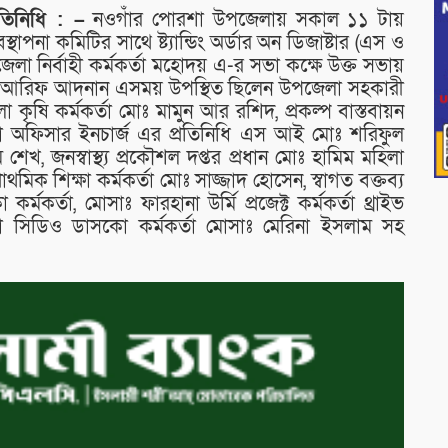
তিনিধি : –
নওগাঁর পোরশা উপজেলায় সকাল ১১ টায়
পনা কমিটির সাথে ষ্ট্যান্ডিং অর্ডার অন ডিজাষ্টার (এস ও
া নির্বাহী কর্মকর্তা মহোদয় এ-র সভা কক্ষে উক্ত সভায়
 মোঃ আরিফ আদনান এসময় উপস্থিত ছিলেন উপজেলা সহকারী
ৃষি কর্মকর্তা মোঃ মামুন আর রশিদ, প্রকল্প বাস্তবায়ন
থানা অফিসার ইনচার্জ এর প্রতিনিধি এস আই মোঃ শরিফুল
শেখ, জনস্বাস্থ্য প্রকৌশল দপ্তর প্রধান মোঃ হামিম মহিলা
মিক শিক্ষা কর্মকর্তা মোঃ সাজ্জাদ হোসেন, স্বাগত বক্তব্য
মকর্তা, মোসাঃ ফারহানা উর্মি প্রজেক্ট কর্মকর্তা থ্রাইভ
 সিডিও ডাসকো কর্মকর্তা মোসাঃ মেরিনা ইসলাম সহ