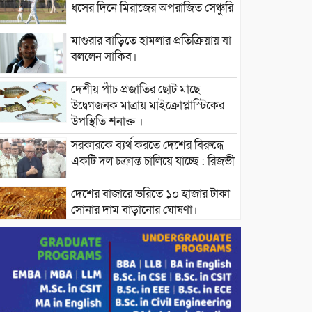
ধসের দিনে মিরাজের অপরাজিত সেঞ্চুরি
মাগুরার বাড়িতে হামলার প্রতিক্রিয়ায় যা
বললেন সাকিব।
দেশীয় পাঁচ প্রজাতির ছোট মাছে
উদ্বেগজনক মাত্রায় মাইক্রোপ্লাস্টিকের
উপস্থিতি শনাক্ত ।
সরকারকে ব্যর্থ করতে দেশের বিরুদ্ধে
একটি দল চক্রান্ত চালিয়ে যাচ্ছে : রিজভী
দেশের বাজারে ভরিতে ১০ হাজার টাকা
সোনার দাম বাড়ানোর ঘোষণা।
ভারপ্রাপ্ত রাষ্ট্রপতি হাফিজ উদ্দিন
আহমদের সাথে এইচটি বাংলা অনলাইন
পোর্টাল ও আইপি টিভির সম্পাদক মোঃ
ইসমাইল হোসেনের সৌজন্য সাক্ষাৎ।