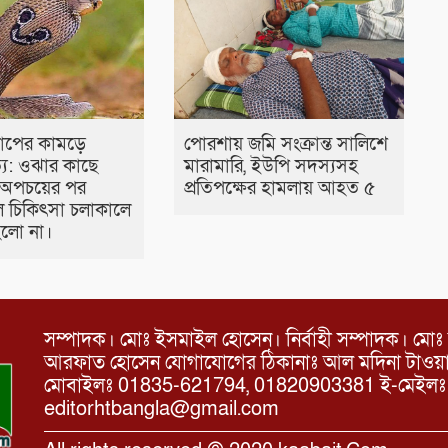
াপের কামড়ে
পোরশায় জমি সংক্রান্ত সালিশে
ত্যু: ওঝার কাছে
মারামারি, ইউপি সদস্যসহ
 অপচয়ের পর
প্রতিপক্ষের হামলায় আহত ৫
 চিকিৎসা চলাকালে
 হলো না।
সম্পাদক। মোঃ ইসমাইল হোসেন। নির্বাহী সম্পাদক। মোঃ 
আরফাত হোসেন যোগাযোগের ঠিকানাঃ আল মদিনা টাওয়ার, 
মোবাইলঃ 01835-621794, 01820903381 ই-মেইল
editorhtbangla@gmail.com