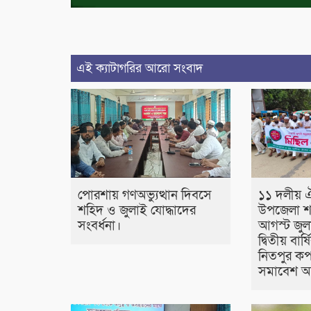
এই ক্যাটাগরির আরো সংবাদ
পোরশায় গণঅভ্যুত্থান দিবসে
১১ দলীয় 
শহিদ ও জুলাই যোদ্ধাদের
উপজেলা শ
সংবর্ধনা।
আগস্ট জুলা
দ্বিতীয় বা
নিতপুর কপ
সমাবেশ অন