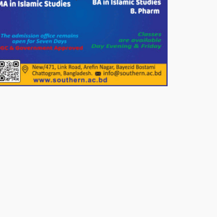
পাটগ্রামে জুলাই অভ্যুত্থান দিবস
উপলক্ষে ১১দলীয় গণ মিছিল ও গণ
সমাবেশ অনুষ্ঠিত
পোরশায় গণঅভ্যুত্থান দিবসে শহিদ ও
জুলাই যোদ্ধাদের সংবর্ধনা।
১১ দলীয় ঐক্য পোরশা উপজেলা শাখার
আয়োজনে ৫ আগস্ট জুলাই অভ্যুত্থানের
দ্বিতীয় বার্ষিকী পালন উপলক্ষে নিতপুর
কপালের মোড়ে মিছিল সমাবেশ অনুষ্ঠিত।