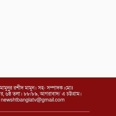
মামুনুর রশীদ মামুন। সহ- সম্পাদক।মোঃ
৬ষ্ঠ তলা। ৮৮/৮৯, আগরাবাদ/ এ চট্টগ্রাম।
ঃ newshtbanglatv@gmail.com