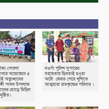
ঐক্য পোরশা
নওগাঁ পুলিশ সুপারের
াখার আয়োজনে ৫
সহায়তায় ছিনতাই হওয়া
ই অভ্যুত্থানের
অটো ফেরত পেয়ে খুশিতে
র্ষিকী পালন উপলক্ষে
আত্মহারা রামকৃষ্ণের পরিবার ।
ালের মোড়ে মিছিল
ুষ্ঠিত।