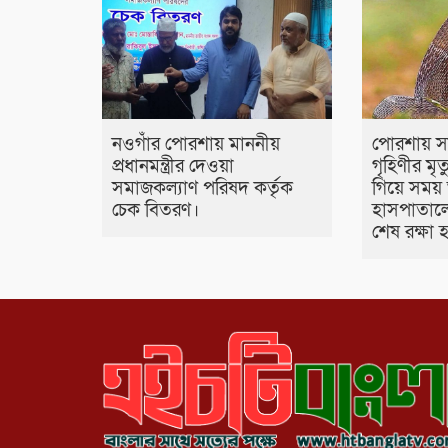
নওগাঁর পোরশায় মাননীয়
পোরশায় স
প্রধানমন্ত্রীর দেওয়া
গৃহিণীর মৃ
সমাজকল্যাণ পরিষদ কর্তৃক
গিয়ে সময়
চেক বিতরণ।
হাসপাতালে
শেষ রক্ষা