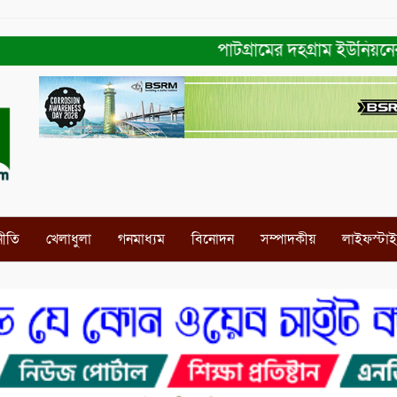
পাটগ্রামের দহগ্রাম ইউনিয়নের প্রধ
নীতি
খেলাধুলা
গনমাধ্যম
বিনোদন
সম্পাদকীয়
লাইফস্টা