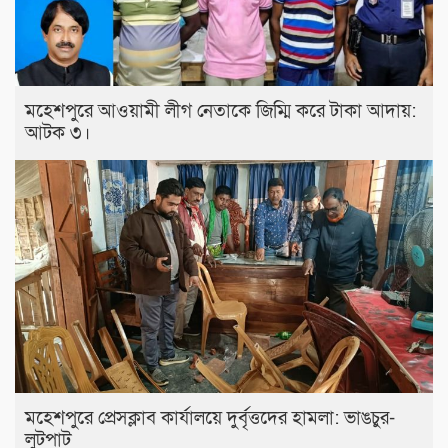
মহেশপুরে আওয়ামী লীগ নেতাকে জিম্মি করে টাকা আদায়:
আটক ৩।
মহেশপুরে প্রেসক্লাব কার্যালয়ে দুর্বৃত্তদের হামলা: ভাঙচুর-
লুটপাট