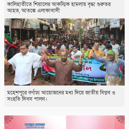
কালিহাতীতে শিয়ালের আকস্মিক হামলায় বৃদ্ধা গুরুতর
আহত, আতঙ্কে এলাকাবাসী
মহেশপুরে বর্ণাঢ্য আয়োজনের মধ্য দিয়ে জাতীয় বিপ্লব ও
সংহতি দিবস পালন।