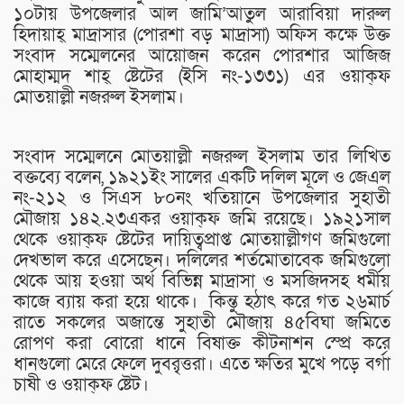
১০টায় উপজেলার আল জামি’আতুল আরাবিয়া দারুল
হিদায়াহ্ মাদ্রাসার (পোরশা বড় মাদ্রাসা) অফিস কক্ষে উক্ত
সংবাদ সম্মেলনের আয়োজন করেন পোরশার আজিজ
মোহাম্মদ শাহ্ ষ্টেটের (ইসি নং-১৩৩১) এর ওয়াক্ফ
মোতয়াল্লী নজরুল ইসলাম।
সংবাদ সম্মেলনে মোতয়াল্লী নজরুল ইসলাম তার লিখিত
বক্তব্যে বলেন, ১৯২১ইং সালের একটি দলিল মূলে ও জেএল
নং-২১২ ও সিএস ৮০নং খতিয়ানে উপজেলার সুহাতী
মৌজায় ১৪২.২৩একর ওয়াক্ফ জমি রয়েছে। ১৯২১সাল
থেকে ওয়াক্ফ ষ্টেটের দায়িত্বপ্রাপ্ত মোতয়াল্লীগণ জমিগুলো
দেখভাল করে এসেছেন। দলিলের শর্তমোতাবেক জমিগুলো
থেকে আয় হওয়া অর্থ বিভিন্ন মাদ্রাসা ও মসজিদসহ ধর্মীয়
কাজে ব্যায় করা হয়ে থাকে। কিন্তু হঠাৎ করে গত ২৬মার্চ
রাতে সকলের অজান্তে সুহাতী মৌজায় ৪৫বিঘা জমিতে
রোপণ করা বোরো ধানে বিষাক্ত কীটনাশন স্প্রে করে
ধানগুলো মেরে ফেলে দুবর্ৃত্তরা। এতে ক্ষতির মুখে পড়ে বর্গা
চাষী ও ওয়াক্ফ ষ্টেট।