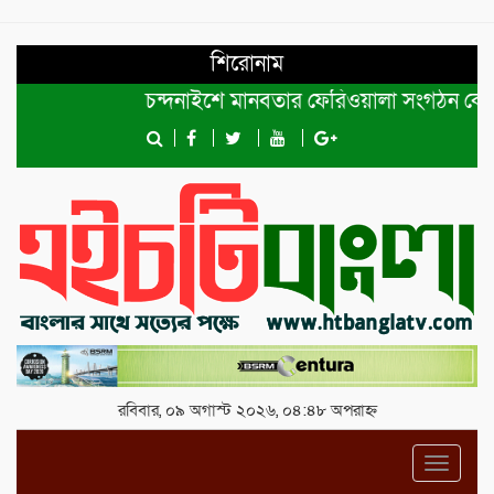
শিরোনাম
চন্দনাইশে মানবতার ফেরিওয়ালা সংগঠন কেন্দ্রীয় কমি
রবিবার, ০৯ অগাস্ট ২০২৬, ০৪:৪৮ অপরাহ্ন
Toggl
navig