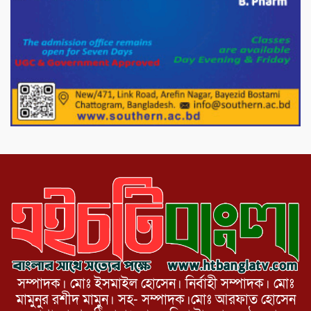
সার্কেলের বৃক্ষরোপণ
মিরপুর-১১ নম্বরে দুর্বৃত্তদের গুলিতে বিএনপি
নেতা গুরুতর আহত
পাটগ্রামে চিকিৎসা সেবায় বীর মুক্তিযোদ্ধা দবির
উদ্দিন ফাউন্ডেশন
সম্পাদক। মোঃ ইসমাইল হোসেন। নির্বাহী সম্পাদক। মোঃ
মামুনুর রশীদ মামুন। সহ- সম্পাদক।মোঃ আরফাত হোসেন