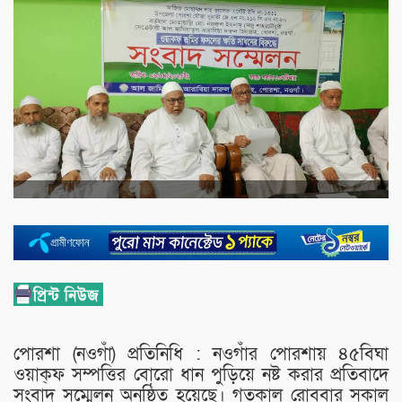
পোরশা (নওগাঁ) প্রতিনিধি : নওগাঁর পোরশায় ৪৫বিঘা
ওয়াক্ফ সম্পত্তির বোরো ধান পুড়িয়ে নষ্ট করার প্রতিবাদে
সংবাদ সম্মেলন অনুষ্ঠিত হয়েছে। গতকাল রোববার সকাল