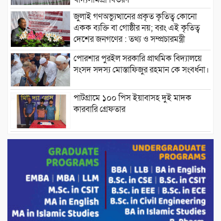
জুলাই গণঅভ্যুত্থানের প্রকৃত কৃতিত্ব কোনো
একক ব্যক্তি বা গোষ্ঠীর নয়; বরং এই কৃতিত্ব
দেশের জনগণের : তথ্য ও সম্প্রচারমন্ত্রী
পোরশার পুরইল সরকারি প্রাথমিক বিদ্যালয়ে
সংসদ সদস্য মোস্তাফিজুর রহমান কে সংবর্ধনা।
পাটগ্রামে ১০০ পিস ইয়াবাসহ দুই মাদক
কারবারি গ্রেফতার
ড্যাবের ৩৭তম প্রতিষ্ঠাবার্ষিকীতে প্রধানমন্ত্রী
তারেক রহমান।
চন্দনাইশের হাশিমপুর ৪ নং ওয়ার্ডে ৫’শতাধিক
হতদরিদ্র পরিবারের মাঝে খাদ্যসামগ্রী বিতরণ
করেন মনজুর মোরশেদ
পরিবেশ রক্ষায় পাটগ্রামে ইহসান ইয়ুথ