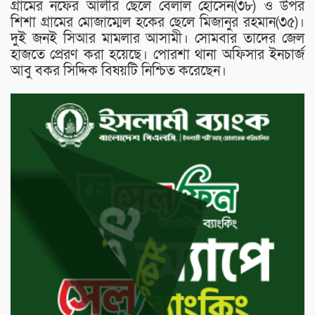
গ্রামের নফের আলীর ছেলে বেলাল হোসেন(৩৮) ও উপর
শিশা গ্রামের মোজাম্মেল হকের ছেলে মিজানুর রহমান(৩৫)।
দুই জনই সিআর মামলার আসামী। সোমবার তাদের জেল
হাজতে প্রেরণ করা হয়েছে। পোরশা থানা অফিসার ইনচার্জ
আবু বকর সিদ্দিক বিষয়টি নিশ্চিত করেছেন।