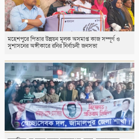
মহেশপুরে পিতার উন্নয়ন মূলক অসমাপ্ত কাজ সম্পূর্ণ ও
সুশাসনের অঙ্গীকারে রনির নির্বাচনী জনসভা