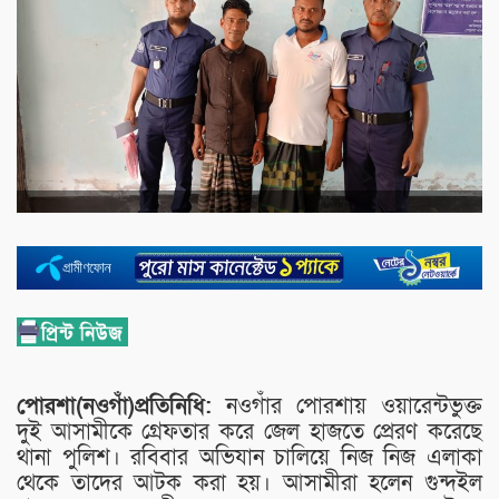
পোরশা(নওগাঁ)প্রতিনিধি:
নওগাঁর পোরশায় ওয়ারেন্টভুক্ত
দুই আসামীকে গ্রেফতার করে জেল হাজতে প্রেরণ করেছে
থানা পুলিশ। রবিবার অভিযান চালিয়ে নিজ নিজ এলাকা
থেকে তাদের আটক করা হয়। আসামীরা হলেন গুন্দইল