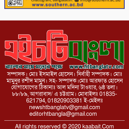
সাথে এইচটি বাংলা অনলাইন পোর্টাল ও আইপি
টিভির সম্পাদক মোঃ ইসমাইল হোসেনের
সৌজন্য সাক্ষাৎ।
সম্পাদক। মোঃ ইসমাইল হোসেন। নির্বাহী সম্পাদক। মোঃ
মামুনুর রশীদ মামুন। সহ- সম্পাদক।মোঃ আরফাত হোসেন
যোগাযোগের ঠিকানাঃ আল মদিনা টাওয়ার, ৬ষ্ঠ তলা।
৮৮/৮৯, আগরাবাদ/ এ চট্টগ্রাম। মোবাইলঃ 01835-
621794, 01820903381 ই-মেইলঃ
newshtbanglatv@gmail.com
editorhtbangla@gmail.com
All rights reserved © 2020 kaabait.Com