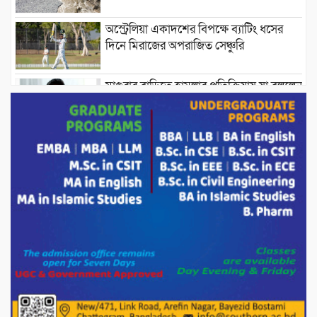
অস্ট্রেলিয়া একাদশের বিপক্ষে ব্যাটিং ধসের
দিনে মিরাজের অপরাজিত সেঞ্চুরি
মাগুরার বাড়িতে হামলার প্রতিক্রিয়ায় যা বললেন
সাকিব।
দেশীয় পাঁচ প্রজাতির ছোট মাছে উদ্বেগজনক
মাত্রায় মাইক্রোপ্লাস্টিকের উপস্থিতি শনাক্ত ।
সরকারকে ব্যর্থ করতে দেশের বিরুদ্ধে একটি
দল চক্রান্ত চালিয়ে যাচ্ছে : রিজভী
দেশের বাজারে ভরিতে ১০ হাজার টাকা সোনার
দাম বাড়ানোর ঘোষণা।
ভারপ্রাপ্ত রাষ্ট্রপতি হাফিজ উদ্দিন আহমদের