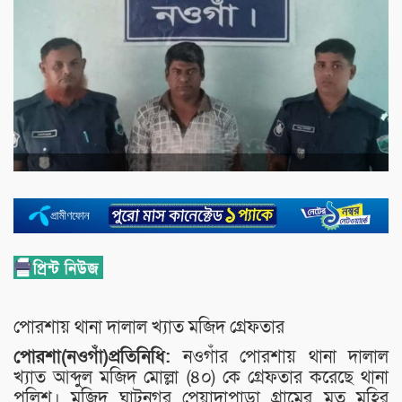
পোরশায় থানা দালাল খ্যাত মজিদ গ্রেফতার
পোরশা(নওগাঁ)প্রতিনিধি:
নওগাঁর পোরশায় থানা দালাল
খ্যাত আব্দুল মজিদ মোল্লা (৪০) কে গ্রেফতার করেছে থানা
পুলিশ। মজিদ ঘাটনগর পেয়াদাপাড়া গ্রামের মৃত মহির