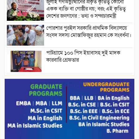
জুলাই গণঅভ্যুত্থানের প্রকৃত কৃতিত্ব কোনো
একক ব্যক্তি বা গোষ্ঠীর নয়; বরং এই কৃতিত্ব
দেশের জনগণের : তথ্য ও সম্প্রচারমন্ত্রী
পোরশার পুরইল সরকারি প্রাথমিক বিদ্যালয়ে
সংসদ সদস্য মোস্তাফিজুর রহমান কে সংবর্ধনা।
পাটগ্রামে ১০০ পিস ইয়াবাসহ দুই মাদক
কারবারি গ্রেফতার
ড্যাবের ৩৭তম প্রতিষ্ঠাবার্ষিকীতে প্রধানমন্ত্রী
তারেক রহমান।
চন্দনাইশের হাশিমপুর ৪ নং ওয়ার্ডে ৫’শতাধিক
হতদরিদ্র পরিবারের মাঝে খাদ্যসামগ্রী বিতরণ
করেন মনজুর মোরশেদ
পরিবেশ রক্ষায় পাটগ্রামে ইহসান ইয়ুথ
সার্কেলের বৃক্ষরোপণ